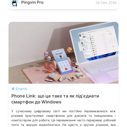
Pingvin Pro
28 Лип, 2026
визначають надійність системи живлення та як правильно підібрати
БЖ із гарантованим запасом міцності. Пікові […]
💬
📄 Статті
Phone Link: що це таке та як підʼєднати
смартфон до Windows
У сучасному цифровому світі ми постійно перемикаємося між
різними пристроями: смартфоном для дзвінків та повідомлень і
компʼютером для роботи. Це перемикання часто перериває робочий
потік та змушує відволікатися. На щастя, є зручне рішення, яке