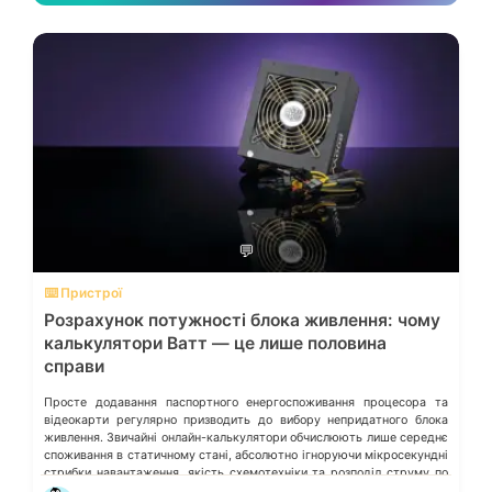
💬
⌨️ Пристрої
Розрахунок потужності блока живлення: чому
калькулятори Ватт — це лише половина
справи
Просте додавання паспортного енергоспоживання процесора та
відеокарти регулярно призводить до вибору непридатного блока
живлення. Звичайні онлайн-калькулятори обчислюють лише середнє
споживання в статичному стані, абсолютно ігноруючи мікросекундні
стрибки навантаження, якість схемотехніки та розподіл струму по
окремих лініях. Розберімо, які технічні параметри насправді