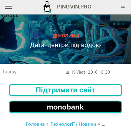
PINGVIN.PRO
➡️
📰 НОВИНИ
Дата-центри під водою
faarsy
📅 15 Лют, 2016 10:30
Підтримати сайт
Головна
»
Технології / Новини
» ...