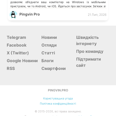
дозволяє обʼєднати ваш компʼютер на Windows із мобільним
пристроєм, чи то Android, чи iOS. Йдеться про застосунок Звʼязок зі
смартфоном (Phone Link) від Microsoft, що перетворює ваш ПК на
Pingvin Pro
21 Лип, 2026
своєрідний «міст» до функцій смартфона.
Telegram
Новини
Швидкість
інтернету
Facebook
Огляди
Про команду
X (Twitter)
Статті
Підтримати
Google Новини
Блоги
сайт
RSS
Смартфони
PINGVIN.PRO
Користувацька угода
Політика конфіденційності
©
2015-
2026, всі права захищено.