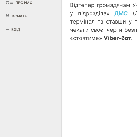
🧑‍💻
ПРО НАС
Відтепер громадянам У
у підрозділах
ДМС
(Д
🎁
DONATE
термінал та ставши у п
чекати своєї черги безп
➡️
ВХІД
«стоятиме»
Viber-бот
.