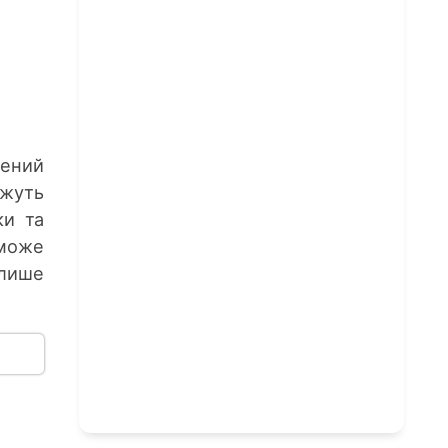
жений
ожуть
ки та
оможе
 лише