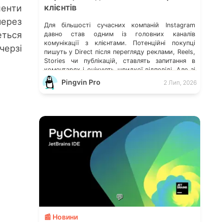
менти
клієнтів
ерез
Для більшості сучасних компаній Instagram
еться
давно став одним із головних каналів
комунікації з клієнтами. Потенційні покупці
черзі
пишуть у Direct після перегляду реклами, Reels,
Stories чи публікацій, ставлять запитання в
коментарях і очікують швидкої відповіді. Але зі
зростанням популярності бізнесу з’являється
Pingvin Pro
2 Лип, 2026
інша проблема — кількість звернень починає
перевищувати можливості менеджерів.
Спочатку це майже непомітно. Відповідь
затримується […]
💬
📰 Новини