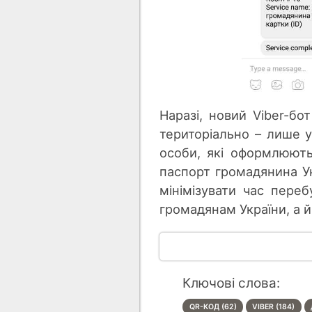
Наразі, новий Viber-б
територіально – лише 
особи, які оформлюють
паспорт громадянина Ук
мінімізувати час переб
громадянам України, а 
Ключові слова:
QR-КОД (62)
VIBER (184)