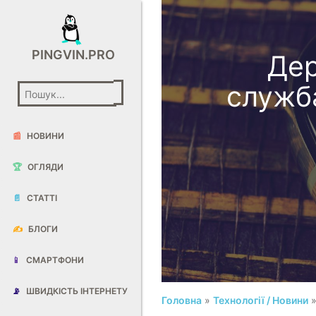
PINGVIN.PRO
Дер
служба
📰
НОВИНИ
🏆
ОГЛЯДИ
📄
СТАТТІ
✍️
БЛОГИ
📱
СМАРТФОНИ
📡
ШВИДКІСТЬ ІНТЕРНЕТУ
Головна
»
Технології / Новини
»