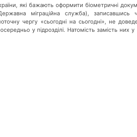
країни, які бажають оформити біометричні доку
ержавна міграційна служба), записавшись ч
оточну чергу «сьогодні на сьогодні», не довед
осередньо у підрозділі. Натомість замість них у 