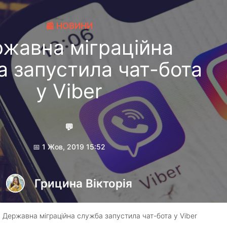
📰 НОВИНИ
жавна міграційна
 запустила чат-бота
у Viber
💬
📅 1 Жов, 2019 15:52
Грицина Вікторія
 Державна міграційна служба запустила чат-бота у Viber