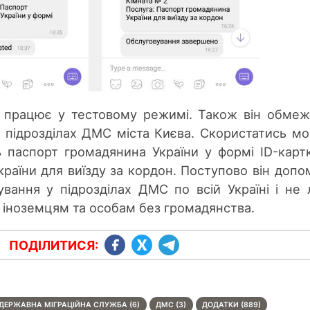
от працює у тестовому режимі. Також він обме
у підрозділах ДМС міста Києва. Скористатись м
 паспорт громадянина України у формі ID-карт
раїни для виїзду за кордон. Поступово він доп
ування у підрозділах ДМС по всій Україні і не
й іноземцям та особам без громадянства.
ПОДІЛИТИСЯ:
ДЕРЖАВНА МІГРАЦІЙНА СЛУЖБА (6)
ДМС (3)
ДОДАТКИ (889)