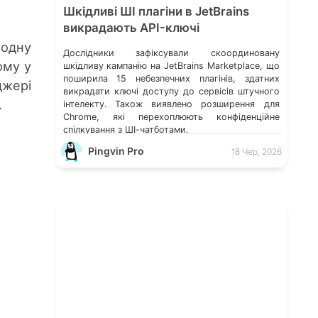
Шкідливі ШІ плагіни в JetBrains
викрадають API-ключі
 одну
Дослідники зафіксували скоординовану
ому у
шкідливу кампанію на JetBrains Marketplace, що
поширила 15 небезпечних плагінів, здатних
джері
викрадати ключі доступу до сервісів штучного
.
інтелекту. Також виявлено розширення для
Chrome, які перехоплюють конфіденційне
спілкування з ШІ-чатботами.
Pingvin Pro
18 Чер, 2026