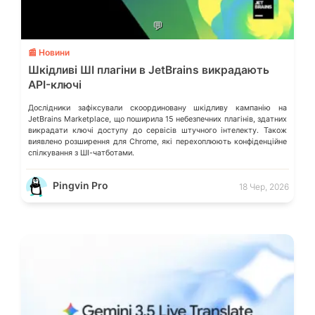
💬
📰 Новини
Шкідливі ШІ плагіни в JetBrains викрадають
API-ключі
Дослідники зафіксували скоординовану шкідливу кампанію на
JetBrains Marketplace, що поширила 15 небезпечних плагінів, здатних
викрадати ключі доступу до сервісів штучного інтелекту. Також
виявлено розширення для Chrome, які перехоплюють конфіденційне
спілкування з ШІ-чатботами.
Pingvin Pro
18 Чер, 2026