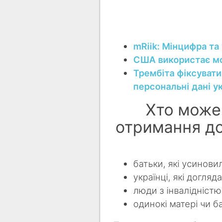
mRiik: Мінцифра та
США використає мо
Трембіта фіксувати
персональні дані у
Хто може
отримання до
батьки, які усинови
українці, які догля
люди з інвалідністю
одинокі матері чи б