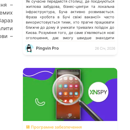
Як сучасне передмістя столиці, де поєднуються
ння –
житлова забудова, бізнес-центри та локальна
ремих
інфраструктура, Буча активно розвивається.
Фраза «робота в Бучі свіжі вакансії» часто
Зараз
використовується тими, хто прагне працювати
алити
ближче до дому й уникати тривалих поїздок до
Києва. Розуміння того, де саме зʼявляються нові
ови –
оголошення, дає змогу швидше знаходити
перспективні можливості. Які напрями
Pingvin Pro
працевлаштування переважають у місті […]
26 Січ, 2026
💬
💾 Програмне забезпечення