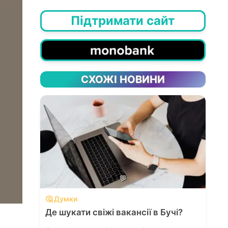
Підтримати сайт
СХОЖІ НОВИНИ
💬
🤔 Думки
Де шукати свіжі вакансії в Бучі?