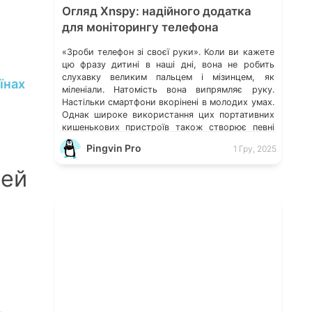
Огляд Xnspy: надійного додатка
для моніторингу телефона
«Зроби телефон зі своєї руки». Коли ви кажете
цю фразу дитині в наші дні, вона не робить
слухавку великим пальцем і мізинцем, як
їнах
міленіали. Натомість вона випрямляє руку.
Настільки смартфони вкорінені в молодих умах.
Однак широке використання цих портативних
кишенькових пристроїв також створює певні
серйозні загрози безпеці. Особливо коли
Pingvin Pro
1 Гру, 2025
йдеться про дітей, їхній вразливий та […]
мей