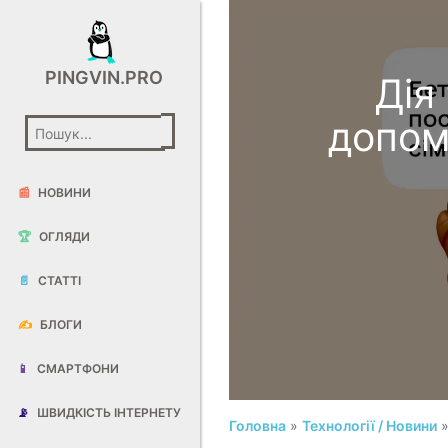
PINGVIN.PRO
​​Д
допом
📰
НОВИНИ
🏆
ОГЛЯДИ
📄
СТАТТІ
✍️
БЛОГИ
📱
СМАРТФОНИ
📡
ШВИДКІСТЬ ІНТЕРНЕТУ
Головна
»
Технології / Новини
»