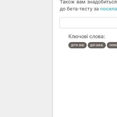
Також вам знадобиться 
до бета-тесту за
посил
Ключові слова:
ДІТИ (68)
ДІЯ (464)
УКРА