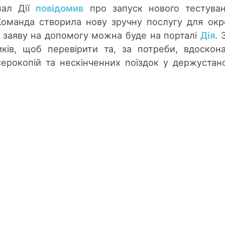
нал Дії
повідомив
про запуск нового тестува
Команда створила нову зручну послугу для ок
и заяву на допомогу можна буде на порталі
Дія
. 
ків, щоб перевірити та, за потреби, вдоскон
ксерокопій та нескінченних поїздок у держустан