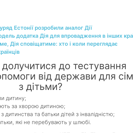
 уряд Естонії розробили аналог Дії
дель додатка Дія для впровадження в інших кра
ме, Дія сповіщатиме: хто і коли переглядає
країнців
 долучитися до тестування
помоги від держави для сі
з дітьми?
ли дитину;
дають за хворою дитиною;
 з дитинства та батьки дітей з інвалідністю;
атьки, які не перебувають у шлюбі.