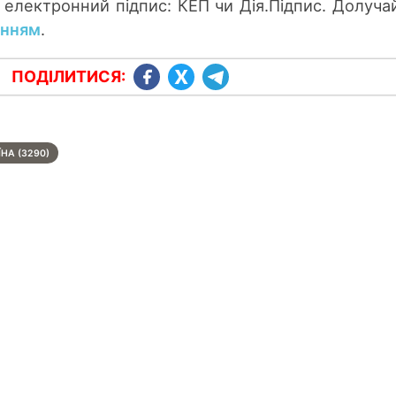
електронний підпис: КЕП чи Дія.Підпис. Долуча
анням
.
ПОДІЛИТИСЯ:
ЇНА (3290)