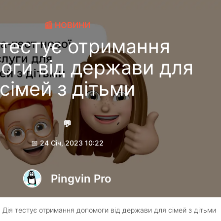
📰 НОВИНИ
ія тестує отримання
оги від держави для
сімей з дітьми
💬
📅 24 Січ, 2023 10:22
Pingvin Pro
 ​​Дія тестує отримання допомоги від держави для сімей з дітьми