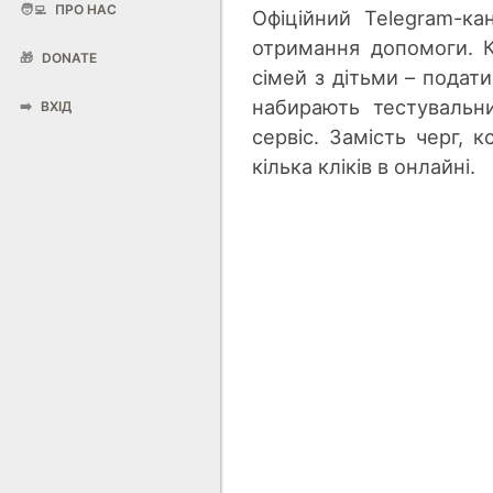
🧑‍💻
ПРО НАС
Офіційний Telegram-ка
отримання допомоги. 
🎁
DONATE
сімей з дітьми – подат
набирають тестувальни
➡️
ВХІД
сервіс. Замість черг, 
кілька кліків в онлайні.