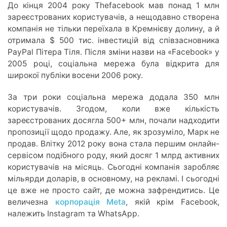
До кінця 2004 року Thefacebook мав понад 1 млн
зареєстрованих користувачів, а нещодавно створена
компанія не тільки переїхала в Кремнієву долину, а й
отримала $ 500 тис. інвестицій від співзасновника
PayPal Пітера Тіля. Після зміни назви на «Facebook» у
2005 році, соціальна мережа була відкрита для
широкої публіки восени 2006 року.
За три роки соціальна мережа додала 350 млн
користувачів. Згодом, коли вже кількість
зареєстрованих досягла 500+ млн, почали надходити
пропозиції щодо продажу. Але, як зрозуміло, Марк не
продав. Влітку 2012 року вона стала першим онлайн-
сервісом подібного роду, який досяг 1 млрд активних
користувачів на місяць. Сьогодні компанія заробляє
мільярди доларів, в основному, на рекламі. І сьогодні
це вже не просто сайт, де можна зафрендитись. Це
величезна
корпорація Meta
, якій крім Facebook,
належить Instagram та WhatsApp.