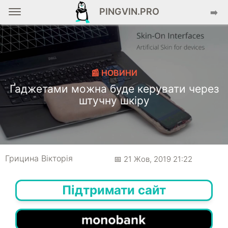
PINGVIN.PRO
➡️
📰 НОВИНИ
Ґаджетами можна буде керувати через
штучну шкіру
Грицина Вікторія
📅 21 Жов, 2019 21:22
Підтримати сайт