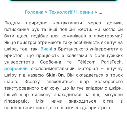
Головна
»
Технології / Новини
» ...
Людям природно контактувати через дотики,
потискання рук та інші подібні жести. Чи могло би
бути щось подібне для комунікації з пристроями?
Якщо пристрої отримають таку особливість як штучна
шкіра, тоді так.
Вчені
з Британського університету в
Бристолі, що працюють з колегами з французьких
університетів Сорбонна та Télécom ParisTech,
розробили
експериментальний матеріал – штучну
шкіру під назвою
Skin-On
. Він складається з трьох
шарів. Зверху знаходиться шар кольорового
текстурованого силікону, що імітує епідерміс шкіри.
Інший шар силікону знаходиться на дні, імітуючи
гіподерміс. Між ними знаходиться сітка з
переплетених ниток, які підключені до пристрою.