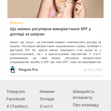
💬
🤔 Думки
Що змінює регулярне використання SPF у
догляді за шкірою
Захист від сонця – це ключовий елемент комплексного догляду за
шкірою. Регулярне використання сонцезахисного крему, особливо з
фактором SPF 50, здатне значно покращити стан шкіри як у
короткостроковій, так і в довгостроковій перспективі. У статті
розповідаємо, що саме змінює регулярно використання
сонцезахисних засобів із SPF. Що таке SPF і чому він важливий Sun
Protection Factor […]
Pingvin Pro
22 Лип, 2025
Telegram
Новини
Швидкість
інтернету
Facebook
Огляди
Про команду
X (Twitter)
Статті