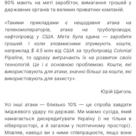
90% мають на меті заробіток, вимагання грошей у
державних органів та великих приватних компаній.
«Такими прикладами є нещодавня атака на
телекомоператорів, атака на трубопроводи,
нафтопровід у США. Мета була єдина — заробити
грошей. І коли зловмисники отримують кошти,
наприклад $ 4.5 млн від США за трубопровід Colonial
Pipeline, то одразу витрачають їх на розвиток своїх
технологій. Це і є основною проблемою. Кошти, які
використовують для атаки, значно більші за кошти, які
використовують для захисту».
Юрій Щиголь
Усі інші атаки — близько 10% — це спроба завдати
іміджевого удару по державі. Ми маємо сусіда, який
намагається дискредитувати Україну (і не тільки в
кіберпросторі, а й загалом у політичному просторі).
Мовляв, навіщо ви з ними співпрацюєте, якщо вони