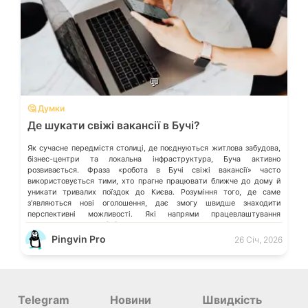
💬
🤔 Думки
Де шукати свіжі вакансії в Бучі?
Як сучасне передмістя столиці, де поєднуються житлова забудова,
бізнес-центри та локальна інфраструктура, Буча активно
розвивається. Фраза «робота в Бучі свіжі вакансії» часто
використовується тими, хто прагне працювати ближче до дому й
уникати тривалих поїздок до Києва. Розуміння того, де саме
зʼявляються нові оголошення, дає змогу швидше знаходити
перспективні можливості. Які напрями працевлаштування
переважають у місті […]
Pingvin Pro
26 Січ, 2026
Telegram
Новини
Швидкість