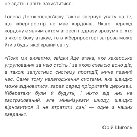
не здатні навіть захиститися.
Голова Держспецзв’язку також звернув увагу на те,
що кіберпростір не має кордонів. Якщо перехід
кордону є явним актом агресії і одразу зрозуміло, хто
з якого боку атакує, то в кіберпросторі загроза може
йти з будь-якої країни світу.
«Поки ми виявимо, звідки йде атака, яке хакерське
угруповання за нею стоїть і за якою схемою воно діє,
а також запустимо систему протидії, мине певний
час. Саме тому налагодження системи, яка швидко
може відновитися, зараз серед пріоритетів держави.
Кібератаки були й будуть, і ніхто від них не
застрахований, але мінімізувати шкоду, швидко
відновитися й не втратити дані — одне з наших
завдань».
Юрій Щиголь