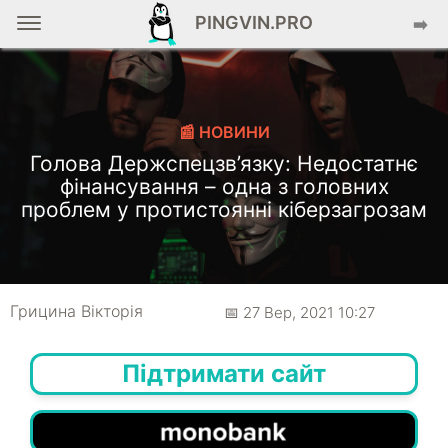
PINGVIN.PRO
➡️
📰 НОВИНИ
Голова Держспецзв’язку: Недостатнє
фінансування – одна з головних
проблем у протистоянні кіберзагрозам
Грицина Вікторія
📅 27 Вер, 2021 10:27
Підтримати сайт