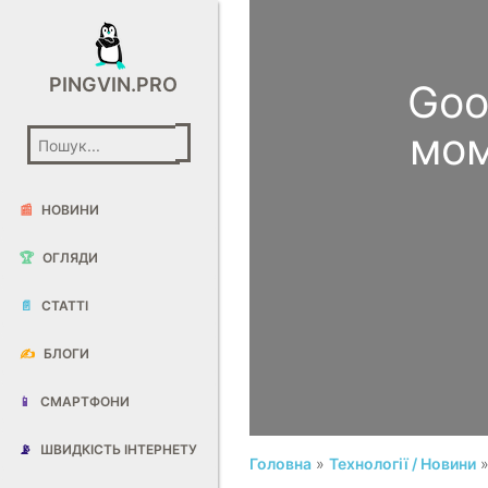
PINGVIN.PRO
Goo
мом
📰
НОВИНИ
🏆
ОГЛЯДИ
📄
СТАТТІ
✍️
БЛОГИ
📱
СМАРТФОНИ
📡
ШВИДКІСТЬ ІНТЕРНЕТУ
Головна
»
Технології / Новини
»