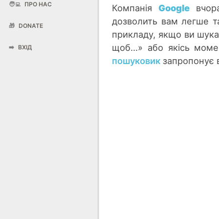
🧑‍💻
ПРО НАС
Компанія
Google
вчо
дозволить вам легше т
🎁
DONATE
прикладу, якщо ви шукат
щоб…» або якісь момен
➡️
ВХІД
пошуковик
запропонує 