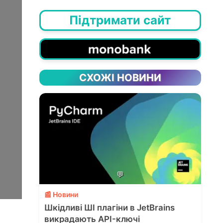
Підтримати сайт
СХОЖІ НОВИНИ
💬
📰 Новини
Шкідливі ШІ плагіни в JetBrains
викрадають API-ключі