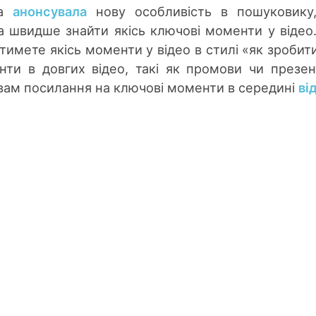
ра
анонсувала
нову особливість в пошуковику
а швидше знайти якісь ключові моменти у відео
имете якісь моменти у відео в стилі «як зробити
ти в довгих відео, такі як промови чи презент
вам посилання на ключові моменти в середині
ві