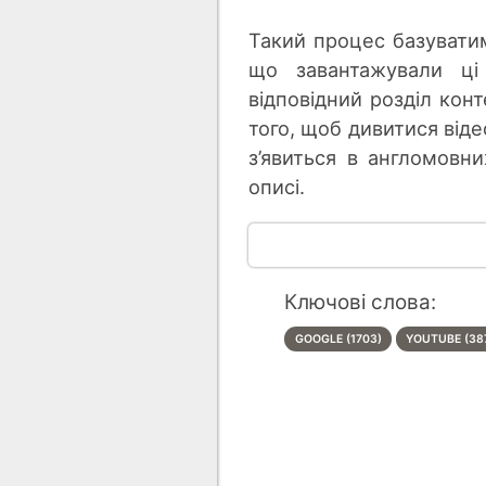
Такий процес базуватим
що завантажували ці
відповідний розділ конт
того, щоб дивитися віде
з’явиться в англомовн
описі.
Ключові слова:
GOOGLE (1703)
YOUTUBE (38