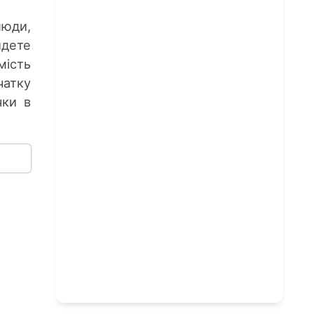
люди,
дете
мість
чатку
чки в