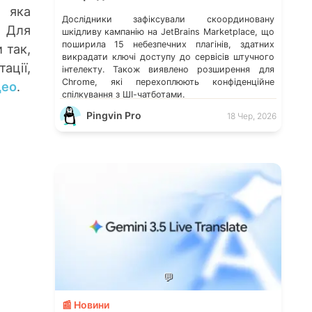
, яка
Дослідники зафіксували скоординовану
. Для
шкідливу кампанію на JetBrains Marketplace, що
поширила 15 небезпечних плагінів, здатних
 так,
викрадати ключі доступу до сервісів штучного
ації,
інтелекту. Також виявлено розширення для
Chrome, які перехоплюють конфіденційне
део
.
спілкування з ШІ-чатботами.
Pingvin Pro
18 Чер, 2026
💬
📰 Новини