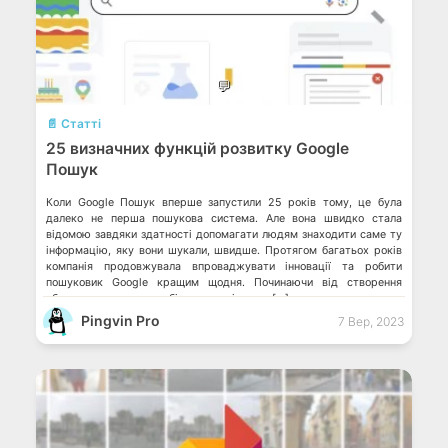
💬
📄 Статті
25 визначних функцій розвитку Google
Пошук
Коли Google Пошук вперше запустили 25 років тому, це була
далеко не перша пошукова система. Але вона швидко стала
відомою завдяки здатності допомагати людям знаходити саме ту
інформацію, яку вони шукали, швидше. Протягом багатьох років
компанія продовжувала впроваджувати інновації та робити
пошуковик Google кращим щодня. Починаючи від створення
абсолютно нових способів пошуку, і аж до […]
Pingvin Pro
7 Вер, 2023