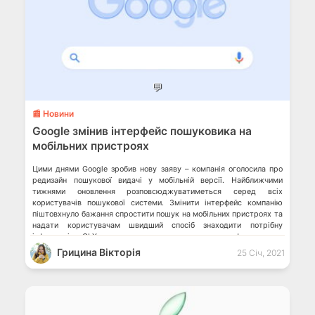
💬
📰 Новини
Google змінив інтерфейс пошуковика на
мобільних пристроях
Цими днями Google зробив нову заяву – компанія оголосила про
редизайн пошукової видачі у мобільній версії. Найближчими
тижнями оновлення розповсюджуватиметься серед всіх
користувачів пошукової системи. Змінити інтерфейс компанію
піштовхнуло бажання спростити пошук на мобільних пристроях та
надати користувачам швидший спосіб знаходити потрібну
інформацію. OLX оновив правила користування платформою: що
зміниться? Google закрила Project Loon, що мав роздавати […]
Грицина Вікторія
25 Січ, 2021