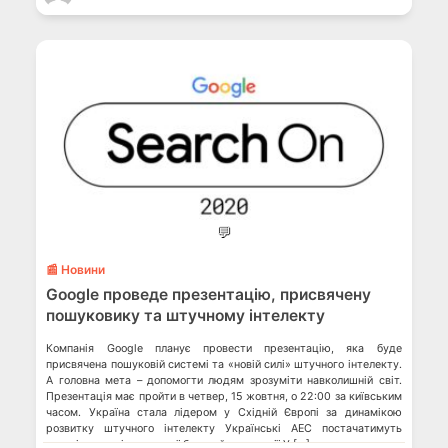
💬
📰 Новини
Google проведе презентацію, присвячену
пошуковику та штучному інтелекту
Компанія Google планує провести презентацію, яка буде
присвячена пошуковій системі та «новій силі» штучного інтелекту.
А головна мета – допомогти людям зрозуміти навколишній світ.
Презентація має пройти в четвер, 15 жовтня, о 22:00 за київським
часом. Україна стала лідером у Східній Європі за динамікою
розвитку штучного інтелекту Українські АЕС постачатимуть
енергію для міжнародної блокчейн-компанії У […]