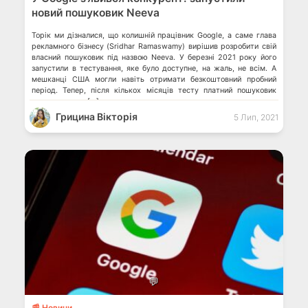
новий пошуковик Neeva
Торік ми дізналися, що колишній працівник Google, а саме глава
рекламного бізнесу (Sridhar Ramaswamy) вирішив розробити свій
власний пошуковик під назвою Neeva. У березні 2021 року його
запустили в тестування, яке було доступне, на жаль, не всім. А
мешканці США могли навіть отримати безкоштовний пробний
період. Тепер, після кількох місяців тесту платний пошуковик
розпочав свою […]
Грицина Вікторія
5 Лип, 2021
💬
📰 Новини