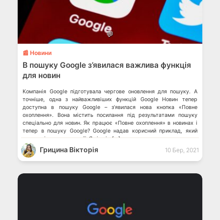
💬
📰 Новини
В пошуку Google з’явилася важлива функція
для новин
Компанія Google підготувала чергове оновлення для пошуку. А
точніше, одна з найважливіших функцій Google Новин тепер
доступна в пошуку Google – з’явилася нова кнопка «Повне
охоплення». Вона містить посилання під результатами пошуку
спеціально для новин. Як працює «Повне охоплення» в новинах і
тепер в пошуку Google? Google надав корисний приклад, який
показує інструмент в дії. Як і слід […]
Грицина Вікторія
10 Бер, 2021