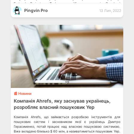
Fortune’s Brainstorm Tech про майбутнє продуктів Google і
використання штучного […]
Pingvin Pro
13 Лип, 2022
💬
📰 Новини
Компанія Ahrefs, яку заснував українець,
розробляє власний пошуковик Yep
Компанія Ahrefs, що займається розробкою інструментів для
пошукових систем і засновником якої є українець Дмитро
Герасименко, потай працює над власною пошуковою системою.
Вже вкладено близько $ 60 млн, а називатиметься пошуковик Yep.