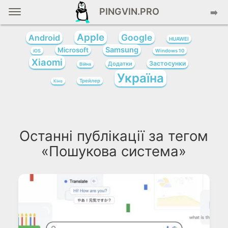
PINGVIN.PRO
➡️
Apple
Google
Android
HUAWEI
Samsung
Microsoft
iOS
Windows 10
Xiaomi
Застосунки
Додатки
Війна
Україна
Трейлер
Кіно
Останні публікації за тегом
«Пошукова система»