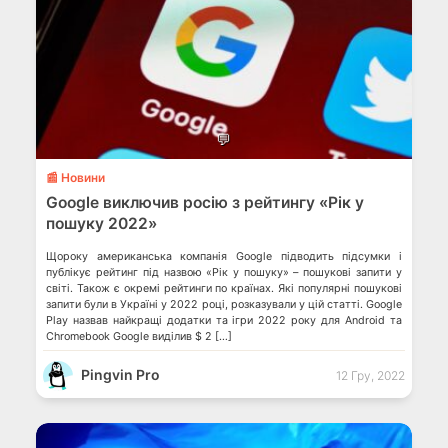
💬
📰 Новини
Google виключив росію з рейтингу «Рік у
пошуку 2022»
Щороку американська компанія Google підводить підсумки і
публікує рейтинг під назвою «Рік у пошуку» – пошукові запити у
світі. Також є окремі рейтинги по країнах. Які популярні пошукові
запити були в Україні у 2022 році, розказували у цій статті. Google
Play назвав найкращі додатки та ігри 2022 року для Android та
Chromebook Google виділив $ 2 […]
Pingvin Pro
12 Гру, 2022