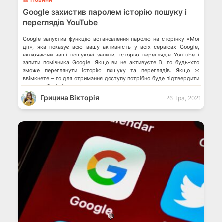
Google захистив паролем історію пошуку і
переглядів YouTube
Google запустив функцію встановлення паролю на сторінку «Мої
дії», яка показує всю вашу активність у всіх сервісах Google,
включаючи ваші пошукові запити, історію переглядів YouTube і
запити помічника Google. Якщо ви не активуєте її, то будь-хто
зможе переглянути історію пошуку та переглядів. Якщо ж
ввімкнете – то для отримання доступу потрібно буде підтвердити
свою особу. […]
Грицина Вікторія
26 Тра, 2021
💬