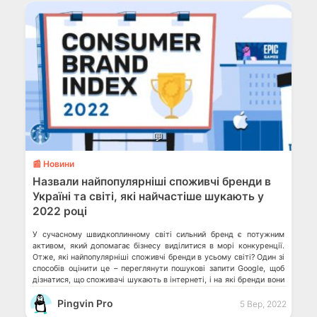
💬
📰 Новини
Назвали найпопулярніші споживчі бренди в
Україні та світі, які найчастіше шукають у
2022 році
У сучасному швидкоплинному світі сильний бренд є потужним
активом, який допомагає бізнесу виділитися в морі конкуренції.
Отже, які найпопулярніші споживчі бренди в усьому світі? Один зі
способів оцінити це – переглянути пошукові запити Google, щоб
дізнатися, що споживачі шукають в інтернеті, і на які бренди вони
звертають найбільшу увагу. Цей графік від Business Financing
Pingvin Pro
використовує дані […]
5 Вер, 2022