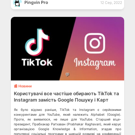
Pingvin Pro
12 Сер, 2022
💬
📰 Новини
Користувачі все частіше обирають TikTok та
Instagram замість Google Пошуку і Карт
Як було відомо раніше, TikTok та Instagram є серйозними
конкурентами для YouTube, який належить Alphabet (Google).
Проте, як виявилося, не лише для YouTube. Старший віце-
президент, Прабхакар Раґхаван (Prabhakar Raghavan), який керує
організацією Google Knowledge & Information, згадав про
популярні соціальні програми в ширшій розмові на конференції