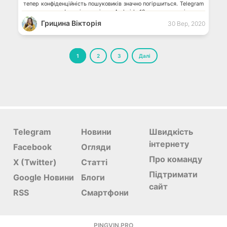
тепер конфіденційність пошуковиків значно погіршиться. Telegram
тестує нову функціональність Android 12 отримає унікальну
можливість Застосунок Google Maps для Android […]
Грицина Вікторія
30 Вер, 2020
Пагінація
1
2
3
Далі
записів
Telegram
Новини
Швидкість
інтернету
Facebook
Огляди
Про команду
X (Twitter)
Статті
Підтримати
Google Новини
Блоги
сайт
RSS
Смартфони
PINGVIN.PRO