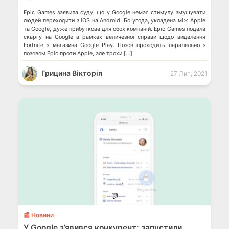
Epic Games заявила суду, що у Google немає стимулу змушувати
людей переходити з iOS на Android. Бо угода, укладена між Apple
та Google, дуже прибуткова для обох компаній. Epic Games подала
скаргу на Google в рамках величезної справи щодо видалення
Fortnite з магазина Google Play. Позов проходить паралельно з
позовом Epic проти Apple, але трохи […]
Грицина Вікторія
27 Лип, 2021
💬
📰 Новини
У Google з’явився конкурент: запустили