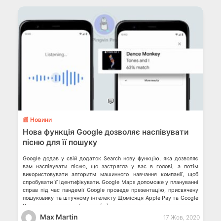
💬
📰 Новини
Нова функція Google дозволяє наспівувати
пісню для її пошуку
Google додав у свій додаток Search нову функцію, яка дозволяє
вам наспівувати пісню, що застрягла у вас в голові, а потім
використовувати алгоритм машинного навчання компанії, щоб
спробувати її ідентифікувати. Google Maps допоможе у плануванні
справ під час пандемії Google проведе презентацію, присвячену
пошуковику та штучному інтелекту Щомісяця Apple Pay та Google
Pay використовують близько […]
Max Martin
17 Жов, 2020