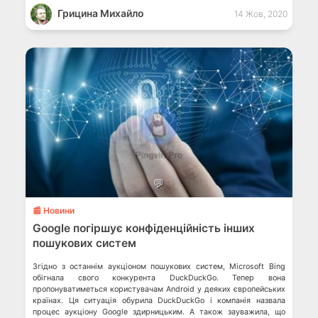
Грицина Михайло
14 Жов, 2020
💬
📰 Новини
Google погіршує конфіденційність інших
пошукових систем
Згідно з останнім аукціоном пошукових систем, Microsoft Bing
обігнала свого конкурента DuckDuckGo. Тепер вона
пропонуватиметься користувачам Android у деяких європейських
країнах. Ця ситуація обурила DuckDuckGo і компанія назвала
процес аукціону Google здирницьким. А також зауважила, що