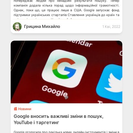
попереджає людей про ненадійні результати пошуку. Тепер
компанія додала кілька порад щодо інформаційної грамотності.
Однак, поки що, це працює лише в США. Google запускає фонд
підтримки українських стартапів Ставлення українців до країн та
оцінка рівня підтримки України у […]
Грицина Михайло
1 Кві, 2022
💬
📰 Новини
Google вносить важливі зміни в пошук,
YouTube і таргетинг
Google оголосила про декілька нових онлайн-інструментів і зміни в