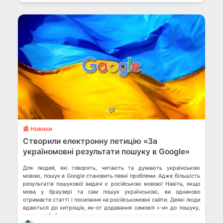
💬
📰 Новини
Створили електронну петицію «За
україномовні результати пошуку в Google»
Для людей, які говорять, читають та думають українською
мовою, пошук в Google становить певні проблеми. Адже більшість
результатів пошукової видачі є російською мовою! Навіть, якщо
мова у браузері та сам пошук українською, ви однаково
отримаєте статті і посилання на російськомовні сайти. Деякі люди
вдаються до хитрощів, як-от додавання симовлі «-и» до пошуку,
але це не […]