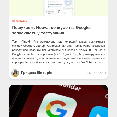
💬
📰 Новини
Пошуковик Neeva, конкурента Google,
запускають у тестування
Торік Pingvin Pro розказував, що колишній глава рекламного
бізнесу Google Срідхар Рамасвамі (Sridhar Ramaswamy) розпочав
роботу над власним пошуковиком під назвою Neeva. Він пішов з
Google після 14 років роботи (з 2003 до 2017), бо розчарувався у
політиці компанії. До звільнення його підштовхнула інформація, що
корпорація заробляла на рекламі у відео на YouTube, в яких
ображали дітей. […]
Грицина Вікторія
26 Бер, 2021