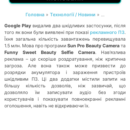
Головна
»
Технології / Новини
» ...
Google Play
видалив два шкідливих застосунки, після
того як вони були виявлені при показі
рекламного ПЗ
.
Їхня загальна кількість завантажень перевищувала
1.5 млн. Мова про програми
Sun Pro Beauty Camera
та
Funny Sweet Beauty Selfie Camera
. Нав’язлива
реклама – це скоріше роздратування, ніж критична
загроза. Але вона також може призвести до
розрядки акумулятора і зараження пристроїв
шкідливим ПЗ. Ці два додатки містили запити на
більшу кількість дозволів, ніж зазвичай, що
дозволяло їм записувати аудіо без згоди
користувачів і показувати повноекранні рекламні
оголошення, навіть не відкриваючи їх.