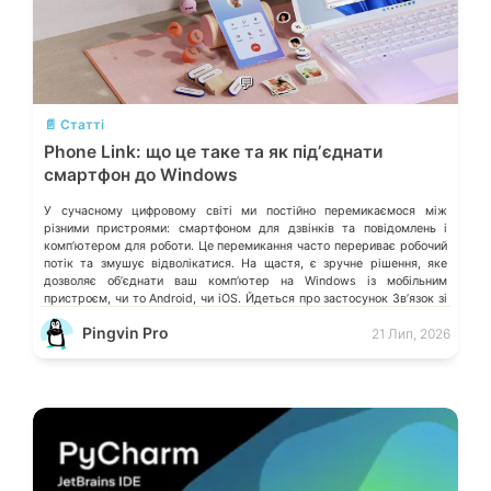
💬
📄 Статті
Phone Link: що це таке та як підʼєднати
смартфон до Windows
У сучасному цифровому світі ми постійно перемикаємося між
різними пристроями: смартфоном для дзвінків та повідомлень і
компʼютером для роботи. Це перемикання часто перериває робочий
потік та змушує відволікатися. На щастя, є зручне рішення, яке
дозволяє обʼєднати ваш компʼютер на Windows із мобільним
пристроєм, чи то Android, чи iOS. Йдеться про застосунок Звʼязок зі
смартфоном (Phone Link) від Microsoft, що перетворює ваш ПК на
Pingvin Pro
21 Лип, 2026
своєрідний «міст» до функцій смартфона.