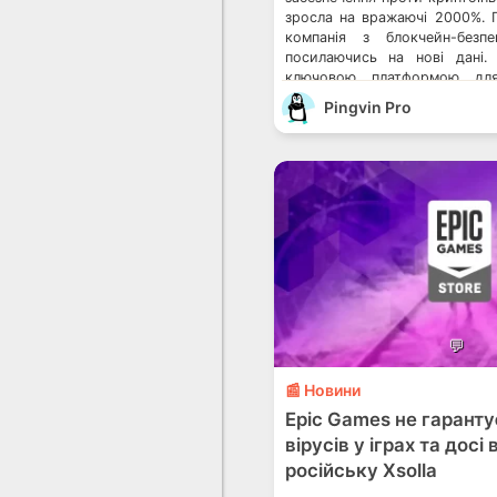
зросла на вражаючі 2000%. 
компанія з блокчейн-безпе
посилаючись на нові дані.
ключовою платформою для
спільнот, усе частіше стає
Pingvin Pro
шахрайських схем. Злов
активно використовувати 
перевершують […]
💬
📰 Новини
Epic Games не гаранту
вірусів у іграх та дос
російську Xsolla