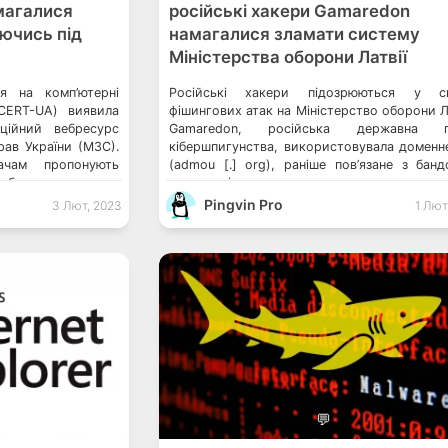
магалися
російські хакери Gamaredon
ючись під
намагалися зламати систему
Міністерства оборони Латвії
я на комп’ютерні
Російські хакери підозрюються у сп
(CERT-UA) виявила
фішингових атак на Міністерство оборони Ла
іційний вебресурс
Gamaredon, російська державна г
рав України (МЗС).
кібершпигунства, використовувала доменне
ачам пропонують
(admou [.] org), раніше пов’язане з бан
абезпечення для
попередніх атаках, спрямованих на кра
терів». Насправді
інформації і отримання доступу до м
Pingvin Pro
3 Лют, 2023
1 Лют
ується шкідливе
України та її союзників. Дослідни
ро це повідомляє
французької компанії Sekoia пояснил
устили фішинговий
хакери надсилали до МО Латвії фішингові [
изайн та логотипи
💬