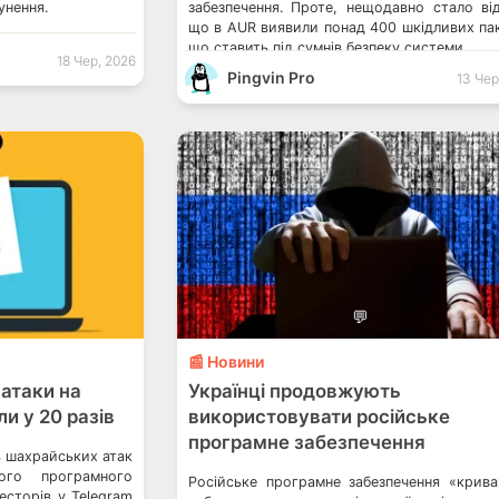
унення.
забезпечення. Проте, нещодавно стало ві
що в AUR виявили понад 400 шкідливих пак
що ставить під сумнів безпеку системи.
18 Чер, 2026
Pingvin Pro
13 Чер
💬
📰 Новини
атаки на
Українці продовжують
и у 20 разів
використовувати російське
програмне забезпечення
ть шахрайських атак
ого програмного
Російське програмне забезпечення «крива
есторів у Telegram