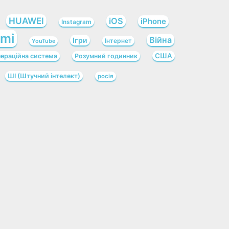
HUAWEI
iOS
iPhone
Instagram
omi
Війна
Ігри
Інтернет
YouTube
США
ераційна система
Розумний годинник
ШІ (Штучний інтелект)
росія