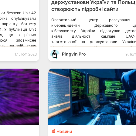
держустанови України та Польщі
створюють підробні сайти
ки безпеки Unit 42
orks опублікували
Оперативний центр реагуванн
варіанту ботнету
кіберінциденти Державного це
. У публікації Unit
кіберзахисту України підготував дета
ня, що в різних
аналіз діяльності кампанії UAC-0
алося зловмисне
таргетованої на держустанови Україн
ету для здійснення
Республіки Польща. Минулого тижня Ур
ся в період з липня
команда реагування на комп’ютерні надзви
Pingvin Pro
17 Лют, 2023
9 Лют
е DDoS-атака? […]
події України (CERT-UA) виявила вебстор
яка імітує офіційний вебресурс Міністе
закордонних справ України. Кіберзловми
намагалися викрадати дані, маскуючис
українське МЗС Кіберзловмисники, начебт
імені Укртелекому, намагалися […]
💬
📰 Новини