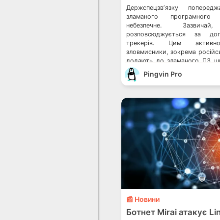
Держспецзвʼязку попередж
зламаного програмного 
небезпечне. Зазви
розповсюджується за до
трекерів. Цим активн
зловмисники, зокрема російсь
додають до зламаного ПЗ ш
це йдеться у звіті Держспец
Pingvin Pro
Cyber Tactics: Lessons Learned
як перевірити, чи вас пр
зменшити шанси підхопит
смартфон? […]
💬
📰 Новини
Ботнет Mirai атакує L