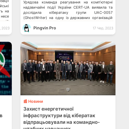
зації
Урядова команда реагування на компʼютерні
йські
надзвичайні події України CERT-UA виявила та
ть на
дослідила кібератаку групи UAC-0057
 несе
(GhostWriter) на одну із державних організацій
ській
України. Хакери здійснюють тривале
рамне
Pingvin Pro
кібершпигунство щодо державних організацій
, 2023
17 Чер, 2023
своїх
та редакторів українських медіа Піратські
ентах
програми на торентах створюють загрозу для
 […]
пристроїв українців Хакери намагаються
атакувати українців фейковими оновленнями
операційної системи Дослідивши цю кібератаку,
фахівці CERT-UA […]
💬
📰 Новини
Захист енергетичної
в
інфраструктури від кібератак
відпрацьовували на командно-
штабних навчаннях