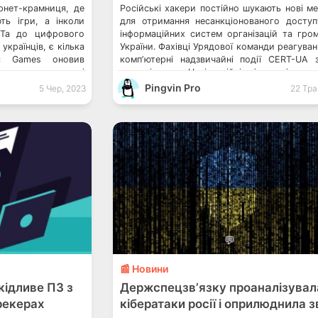
рнет-крамниця, де
Російські хакери постійно шукають нові м
ть ігри, а інколи
для отримання несанкціонованого досту
 Та до цифрового
інформаційних систем організацій та гро
українців, є кілька
України. Фахівці Урядової команди реагуван
ic Games оновив
компʼютерні надзвичайні події CERT-UA 
чем та додав деякі
застерігають. Неліцензійні піратські про
ійські ігри в Epic
призводять до поганих наслідків. Таке ПЗ 
Pingvin Pro
5 Чер, 2023
22 Тра
ля світу Гравців
поширює навіть через українські торе
Держспецзв’язку вже попереджала пр
раніше. Як обрати надійний пароль: головні 
💬
📰 Новини
ідливе ПЗ з
Держспецзвʼязку проаналізувал
рекерах
кібератаки росії і оприлюднила з