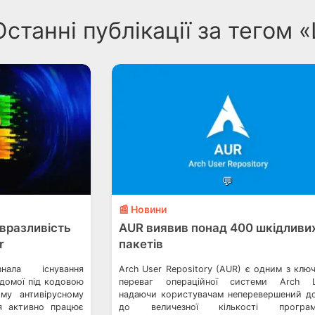
Останні публікації за тегом 
💬
📰 Новини
 вразливість
AUR виявив понад 400 шкідливи
r
пакетів
нала існування
Arch User Repository (AUR) є одним з клю
ідомої під кодовою
переваг операційної системи Arch Li
єму антивірусному
надаючи користувачам неперевершений д
ія активно працює
до величезної кількості програм