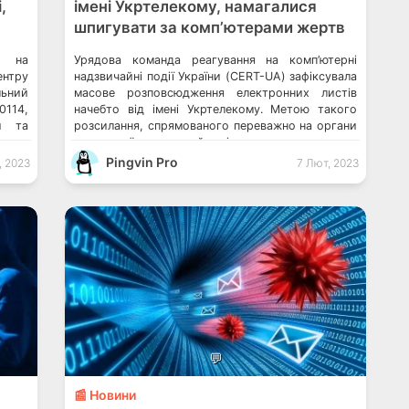
,
імені Укртелекому, намагалися
шпигувати за комп’ютерами жертв
я на
Урядова команда реагування на комп’ютерні
нтру
надзвичайні події України (CERT-UA) зафіксувала
льний
масове розповсюдження електронних листів
114,
начебто від імені Укртелекому. Метою такого
и та
розсилання, спрямованого переважно на органи
ядова
державної влади, ймовірно, є шпигунство.
чайні
Укрінформ атакували хакери, ймовірно
Pingvin Pro
, 2023
7 Лют, 2023
інку,
Sandworm, але атака провалилася яндекс
рства
залишився без графічних чипів NVIDIA ЄС
сники
продовжив дію вільного роумінгу для українців
ь під
Які листи надходять начебто […]
о від
💬
📰 Новини