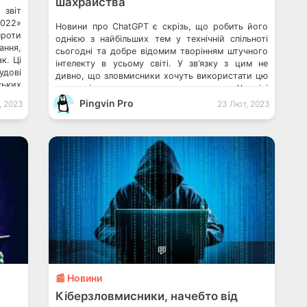
шахрайства
 звіт
2022»
Новини про ChatGPT є скрізь, що робить його
проти
однією з найбільших тем у технічній спільноті
ання,
сьогодні та добре відомим творінням штучного
к. Ці
інтелекту в усьому світі. У зв’язку з цим не
удові
дивно, що зловмисники хочуть використати цю
ських
можливість як приманку для жертв. У звіті
віту.
дослідників з кібербезпеки із Cyble показано, що
Pingvin Pro
, 2023
23 Лют, 2023
їнцям
різні вебсайти видають себе за […]
💬
📰 Новини
Кіберзловмисники, начебто від