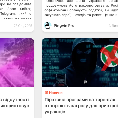
небезпечне, але деякі українські органі
Про це повідомляє
продовжують його використовувати. Росі
ки Scam Sniffer,
софт-компанії сплачують податки, які йду
 Telegram, який є
закупівлю зброї, шахедів та ракет. Це ще й
 криптовалютних
реальну загрозу пристроям та україн
 ціллю витончених
інфраструктурі. А також російське прог
Pingvin Pro
27 Січ, 2025
3 Лип
мисники почали
забезпечення надає доступ до даних 
нові методи, які
користувачів. Піратські програми на тор
створюють загрозу для пристроїв українців
💬
📰 Новини
є відсутності
Піратські програми на торентах
і використовує
створюють загрозу для пристрої
українців