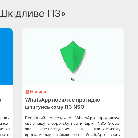
«Шкідливе ПЗ»
💬
📰 Новини
х
WhatsApp посилює протидію
шпигунському ПЗ NSO
чових
Провідний месенджер WhatsApp продовжує
nux,
свою рішучу боротьбу проти фірми NSO Group,
оступ
яка спеціалізується на шпигунському
ного
програмному забезпеченні. WhatsApp знову