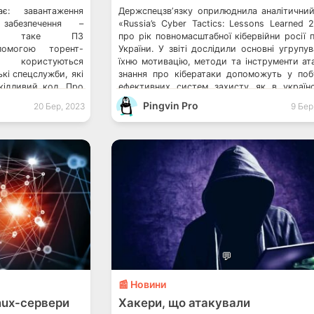
ає: завантаження
Держспецзвʼязку оприлюднила аналітичний
забезпечення –
«Russia’s Cyber Tactics: Lessons Learned 
чай, таке ПЗ
про рік повномасштабної кібервійни росії 
помогою торент-
України. У звіті дослідили основні угрупув
о користуються
їхню мотивацію, методи та інструменти ата
кі спецслужби, які
знання про кібератаки допоможуть у поб
кідливий код. Про
ефективних систем захисту як в україн
звʼязку «Russia’s
установах, так і в організаціях по всьому с
Pingvin Pro
20 Бер, 2023
9 Бер
 2022». Інструкція:
єРакета, єППО та Щось летить: як укра
ослуховують? Як
допомогти […]
и вірус на свій
💬
📰 Новини
inux-сервери
Хакери, що атакували