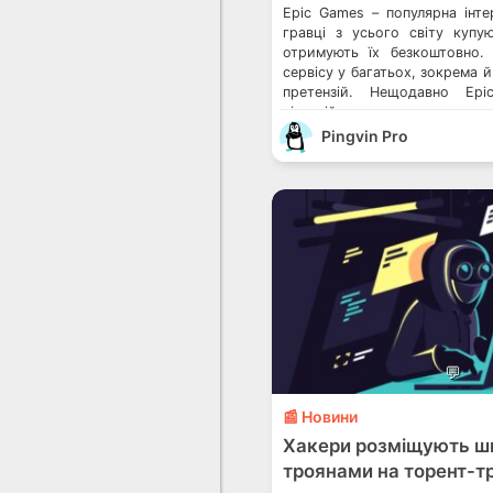
Epic Games – популярна інте
гравці з усього світу купую
отримують їх безкоштовно.
сервісу у багатьох, зокрема й 
претензій. Нещодавно Ep
ліцензійну угоду з користува
неприємні пункти. Дешеві рос
Pingvin Pro
Games створюють загрозу д
шутерів закликали […]
💬
📰 Новини
Хакери розміщують шк
троянами на торент-т