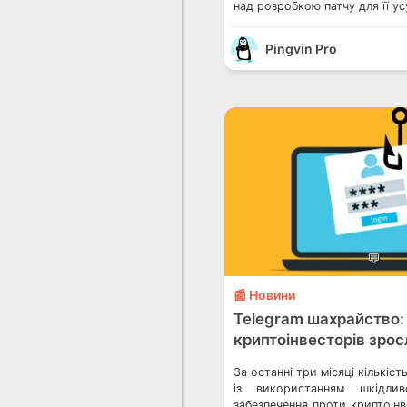
над розробкою патчу для її ус
Pingvin Pro
💬
📰 Новини
Telegram шахрайство: 
криптоінвесторів зросл
За останні три місяці кількіс
із використанням шкідлив
забезпечення проти криптоінв