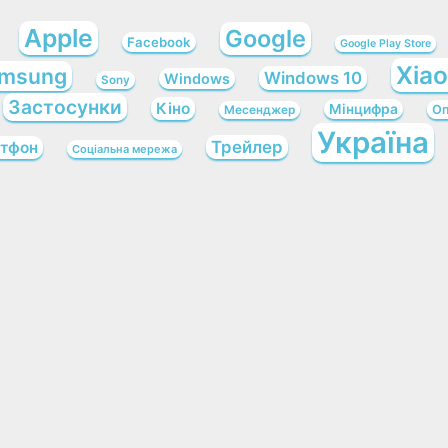
Apple
Google
Facebook
Google Play Store
Xia
msung
Windows 10
Windows
Sony
Застосунки
Кіно
Мінцифра
Оп
Месенджер
Україна
Трейлер
тфон
Соціальна мережа