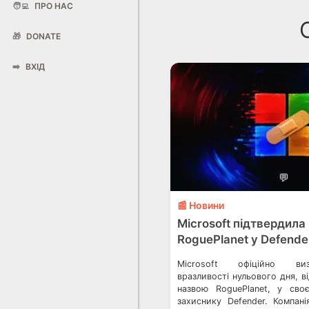
🧑‍💻
ПРО НАС
🎁
DONATE
➡️
ВХІД
💬
📰 Новини
Microsoft підтвердила
RoguePlanet у Defende
Microsoft офіційно виз
вразливості нульового дня, в
назвою RoguePlanet, у сво
захиснику Defender. Компан