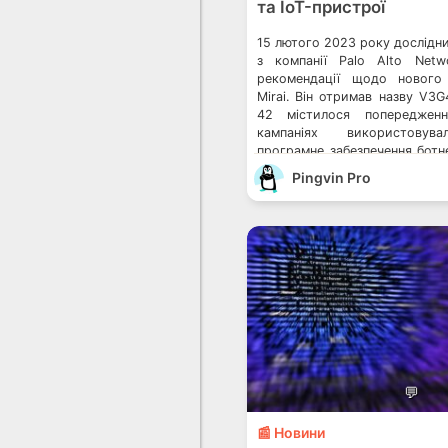
та IoT-пристрої
15 лютого 2023 року дослідни
з компанії Palo Alto Netw
рекомендації щодо нового 
Mirai. Він отримав назву V3G4
42 містилося попереджен
кампаніях використовув
програмне забезпечення ботн
експлойтів, які відстежували
Pingvin Pro
по грудень 2022 року. Що так
💬
📰 Новини