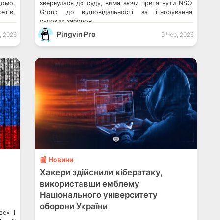
домо,
звернулася до суду, вимагаючи притягнути NSO
етів,
Group до відповідальності за ігнорування
судових заборон.
Pingvin Pro
, 2026
9 Чер, 2026
💬
📰 Новини
Хакери здійснили кібератаку,
використавши емблему
Національного університету
оборони України
ве» і