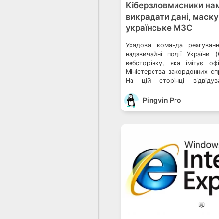
Кіберзловмисники на
викрадати дані, маску
українське МЗС
Урядова команда реагуванн
надзвичайні події України 
вебсторінку, яка імітує оф
Міністерства закордонних сп
На цій сторінці відвідув
завантажити програмне з
виявлення «заражених комп’ю
Pingvin Pro
ж під посиланням прихов
програмне забезпечення. П
Держспецзвʼязку. Шахраї зап
сайт, який використовує д
ПриватБанку російські […]
💬