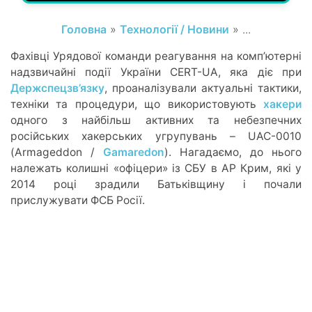
Головна
»
Технології / Новини
» ...
Фахівці Урядової команди реагування на комп’ютерні
надзвичайні події України CERT-UA, яка діє при
Держспецзв’язку
, проаналізували актуальні тактики,
техніки та процедури, що використовують
хакери
одного з найбільш активних та небезпечних
російських хакерських угрупувань – UAC-0010
(Armageddon /
Gamaredon
). Нагадаємо, до нього
належать колишні «офіцери» із СБУ в АР Крим, які у
2014 році зрадили Батьківщину і почали
прислужувати ФСБ Росії.