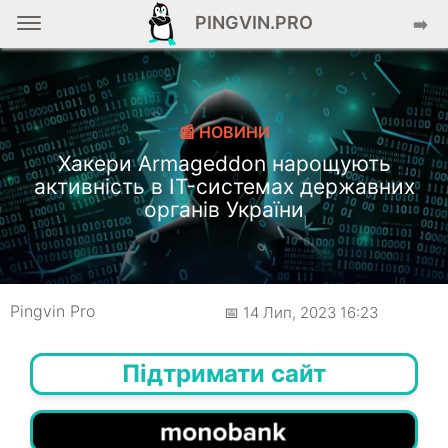
PINGVIN.PRO
➡️
📰 НОВИНИ
Хакери Armageddon нарощують
активність в IT-системах державних
органів України
Pingvin Pro
📅 14 Лип, 2023 16:23
Підтримати сайт