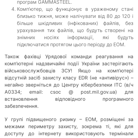
програм GAMMASTEEL.
Комп’ютер, що функціонує в ураженому стані
близько тижня, може налічувати від 80 до 120 і
більше шкідливих (інфікованих) файлів, без
урахування тих файлів, що будуть створені на
знімних носіях інформації, які будуть
підключатися протягом цього періоду до ЕОМ.
Також фахівці Урядової команди реагування на
комп’ютерні надзвичайні події України застерігають
військовослужбовців ЗСУ! Якщо на комп’ютері
відсутній засіб захисту класу EDR (не «антивірус») –
негайно зверніться до Центру кібербезпеки ІТС (в/ч
А0334; email: csoc @ post.mil.gov.ua) для
встановлення відповідного програмного
забезпечення.
У групі підвищеного ризику – ЕОМ, розміщені за
межами периметру захисту, зокрема ті, які для
доступу до інтернету використовують термінали