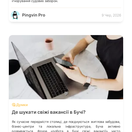
ігнорування судових заборон.
Pingvin Pro
9 Чер, 2026
💬
🤔 Думки
Де шукати свіжі вакансії в Бучі?
Як сучасне передмістя столиці, де поєднуються житлова забудова,
бізнес-центри та локальна інфраструктура, Буча активно
розвивається. Фраза «робота в Бучі свіжі вакансії» часто