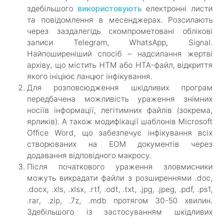
здебільшого
використовують
електронні листи
та повідомлення в месенджерах. Розсилають
через заздалегідь скомпрометовані облікові
записи Telegram, WhatsApp, Signal.
Найпоширеніший спосіб – надсилання жертві
архіву, що містить HTM або HTA-файл, відкриття
якого ініціює ланцюг інфікування.
Для розповсюдження шкідливих програм
передбачена можливість ураження знімних
носіїв інформації, легітимних файлів (зокрема,
ярликів). А також модифікації шаблонів Microsoft
Office Word, що забезпечує інфікування всіх
створюваних на ЕОМ документів через
додавання відповідного макросу.
Після початкового ураження зловмисники
можуть викрадати файли з розширеннями .doc,
.docx, .xls, .xlsx, .rtf, .odt, .txt, .jpg, .jpeg, .pdf, .ps1,
.rar, .zip, .7z, .mdb протягом 30-50 хвилин.
Здебільшого із застосуванням шкідливих