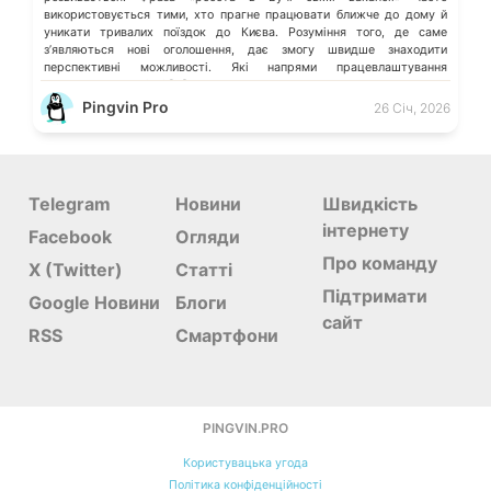
використовується тими, хто прагне працювати ближче до дому й
уникати тривалих поїздок до Києва. Розуміння того, де саме
зʼявляються нові оголошення, дає змогу швидше знаходити
перспективні можливості. Які напрями працевлаштування
переважають у місті […]
Pingvin Pro
26 Січ, 2026
Telegram
Новини
Швидкість
інтернету
Facebook
Огляди
Про команду
X (Twitter)
Статті
Підтримати
Google Новини
Блоги
сайт
RSS
Смартфони
PINGVIN.PRO
Користувацька угода
Політика конфіденційності