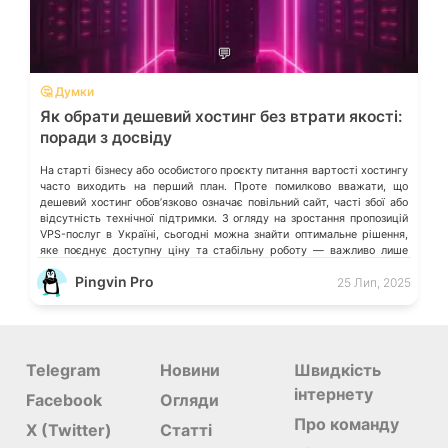
💬
🤔 Думки
Як обрати дешевий хостинг без втрати якості:
поради з досвіду
На старті бізнесу або особистого проєкту питання вартості хостингу
часто виходить на перший план. Проте помилково вважати, що
дешевий хостинг обовʼязково означає повільний сайт, часті збої або
відсутність технічної підтримки. З огляду на зростання пропозицій
VPS-послуг в Україні, сьогодні можна знайти оптимальне рішення,
яке поєднує доступну ціну та стабільну роботу — важливо лише
знати, на […]
Pingvin Pro
25 Лип, 2025
Telegram
Новини
Швидкість
інтернету
Facebook
Огляди
Про команду
X (Twitter)
Статті