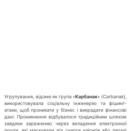
Угрупування, відоме як група «
Карбанак
» (Carbanak),
використовувала соціальну інженерію та фішинґ-
атаки, щоб проникати у бізнес і викрадати фінансові
дані. Проникнення відбувалося традиційним шляхом
завдяки зараженню через вкладення електронної
пошти, які маскували під скарги клієнтів або деталі