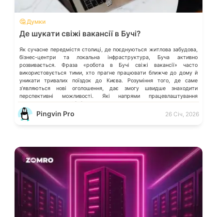
💬
🤔 Думки
Де шукати свіжі вакансії в Бучі?
Як сучасне передмістя столиці, де поєднуються житлова забудова,
бізнес-центри та локальна інфраструктура, Буча активно
розвивається. Фраза «робота в Бучі свіжі вакансії» часто
використовується тими, хто прагне працювати ближче до дому й
уникати тривалих поїздок до Києва. Розуміння того, де саме
зʼявляються нові оголошення, дає змогу швидше знаходити
перспективні можливості. Які напрями працевлаштування
переважають у місті […]
Pingvin Pro
26 Січ, 2026