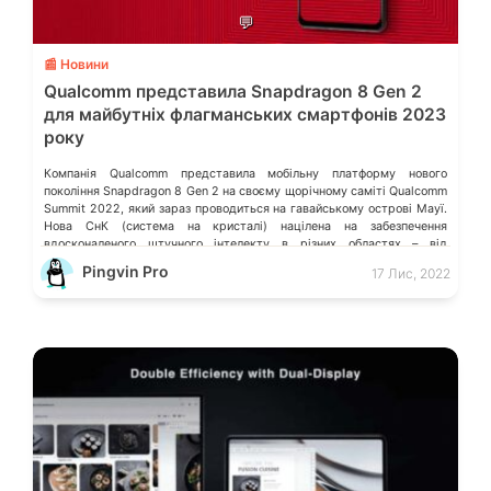
💬
📰 Новини
Qualcomm представила Snapdragon 8 Gen 2
для майбутніх флагманських смартфонів 2023
року
Компанія Qualcomm представила мобільну платформу нового
покоління Snapdragon 8 Gen 2 на своєму щорічному саміті Qualcomm
Summit 2022, який зараз проводиться на гавайському острові Мауї.
Нова СнК (система на кристалі) націлена на забезпечення
вдосконаленого штучного інтелекту в різних областях – від
продуктивності до фотографії та підключення. ШІ виходить на
Pingvin Pro
17 Лис, 2022
перший план зі Snapdragon 8 Gen 2 […]