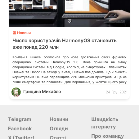
💬
📰 Новини
Число користувачів HarmonyOS становить
вже понад 220 млн
Компанія Huawei оголосила про нове досягнення своєї фірмової
операційної системи HarmonyOS 2.0. Вона прийшла на зміну
операційній системі від Google, Android, на смартфонах і планшетах
Huawei та Honor. На заході у Китаї, Huawei повідомила, що кількість
користувачів ОС вже перевищила 220 мільйонів пристроїв. А це не
лише смартфони та планшети. Для порівняння, у жовтні цього року
[…]
Грицина Михайло
24 Гру, 2021
Telegram
Новини
Швидкість
інтернету
Facebook
Огляди
Про команду
X (Twitter)
Статті