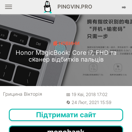
PINGVIN.PRO
➡️
📰 НОВИНИ
Honor MagicBook: Core i7, FHD та
сканер відбитків пальців
Грицина Вікторія
📅 19 Кві, 2018 17:02
🔄 24 Лют, 2021 15:59
Підтримати сайт