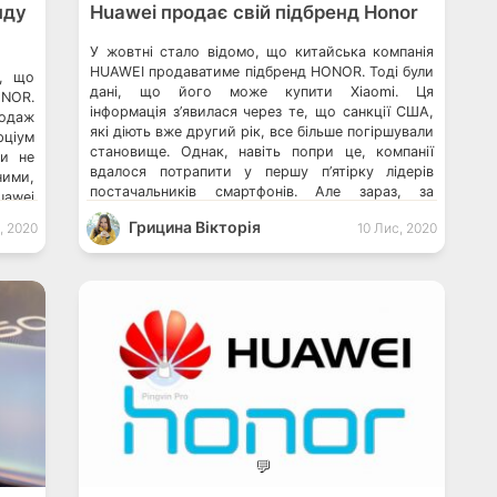
нду
Huawei продає свій підбренд Honor
У жовтні стало відомо, що китайська компанія
HUAWEI продаватиме підбренд HONOR. Тоді були
и, що
дані, що його може купити Xiaomi. Ця
ONOR.
інформація з’явилася через те, що санкції США,
родаж
які діють вже другий рік, все більше погіршували
рціум
становище. Однак, навіть попри це, компанії
ди не
вдалося потрапити у першу п’ятірку лідерів
ними,
постачальників смартфонів. Але зараз, за
uawei
новими даними, до […]
овить
Грицина Вікторія
, 2020
10 Лис, 2020
💬