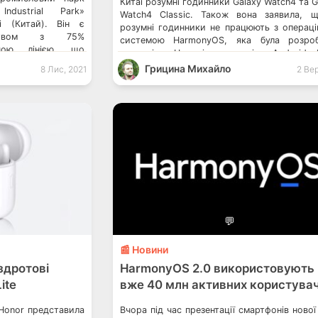
Китаї розумні годинники Galaxy Watch4 та G
 Industrial Park»
Watch4 Classic. Також вона заявила, 
 (Китай). Він є
розумні годинники не працюють з операц
ємством з 75%
системою HarmonyOS, яка була розроб
ичою лінією, що
компанією Huawei для заміни Android. 
трій кожні 28.5 с.
глобального офіційного анонсу розу
Грицина Михайло
8 Лис, 2021
2 Вер
йданчик також
годинників Galaxy Watch4 та Galaxy W
сті, сертифікацією
Classic, що працюють під управлі
ться як інкубатор
операційної системи Wear OS […]
💬
📰 Новини
здротові
HarmonyOS 2.0 використовують
ite
вже 40 млн активних користувач
 Honor представила
Вчора під час презентації смартфонів нової 