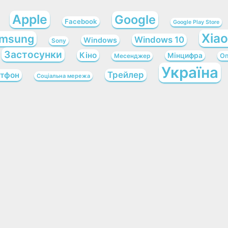
Apple
Google
Facebook
Google Play Store
Xia
msung
Windows 10
Windows
Sony
Застосунки
Кіно
Мінцифра
Оп
Месенджер
Україна
Трейлер
тфон
Соціальна мережа