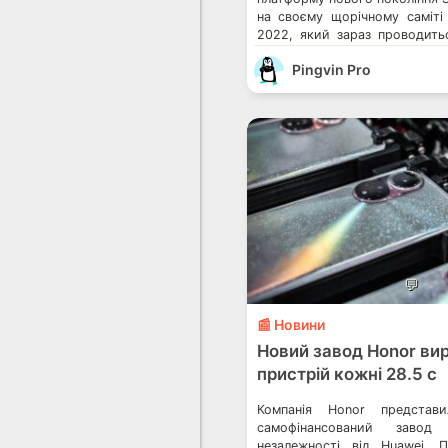
на своєму щорічному саміт
2022, який зараз проводить
острові Мауї. Нова СнК (сис
Pingvin Pro
націлена на за
вдосконаленого штучного і
областях – від продуктивност
підключення. ШІ виходить 
Snapdragon 8 Gen 2 […]
💬
📰 Новини
Новий завод Honor ви
пристрій кожні 28.5 с
Компанія Honor представ
самофінансований завод
незалежності від Huawei. 