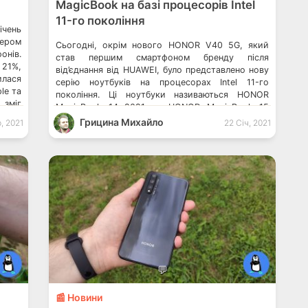
MagicBook на базі процесорів Intel
11-го покоління
ічень
ером
Сьогодні, окрім нового HONOR V40 5G, який
онів.
став першим смартфоном бренду після
 21%,
від’єднання від HUAWEI, було представлено нову
лася
серію ноутбуків на процесорах Intel 11-го
le та
покоління. Ці ноутбуки називаються HONOR
 зміг
MagicBook 14 2021 та HONOR MagicBook 15
2021. Обидві моделі в залежності від модифікації
Грицина Михайло
, 2021
22 Січ, 2021
пропонуються з процесорами Intel Core i5-
1135G7 та i7-1165G7, і графічним процесором
NVIDIA […]
💬
📰 Новини