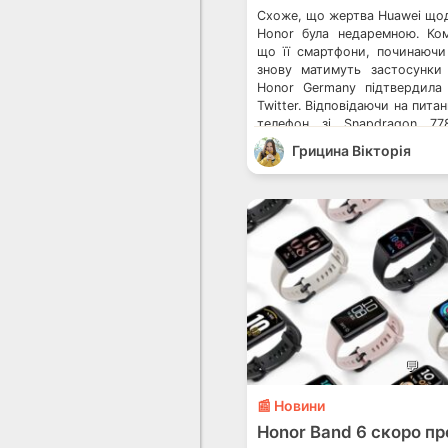
Схоже, що жертва Huawei що
Honor була недаремною. Ком
що її смартфони, починаючи 
знову матимуть застосунки 
Honor Germany підтвердила
Twitter. Відповідаючи на пит
телефон зі Snapdragon 77
зрозуміти, що пристрій підт
Грицина Вікторія
Google. А ще смартфон
прошивкою […]
💬
📰 Новини
Honor Band 6 скоро пр