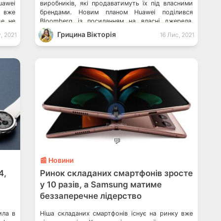
uawei
виробників, які продаватимуть їх під власними
С вже
брендами. Новим планом Huawei поділився
це не
Bloomberg із посиланням на власні джерела.
ня, у
Huawei Technologies хоче дозволити стороннім
Грицина Вікторія
, 2021
16 Лис, 2021
компаніям випускати розроблені нею моделі
смартфонів під іншими брендами, при
збереженні доступу до […]
💬
📰 Новини
4,
Ринок складаних смартфонів зросте
у 10 разів, а Samsung матиме
беззаперечне лідерство
ила в
Ніша складаних смартфонів існує на ринку вже