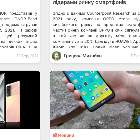
лідерами ринку смартфонів
NOR представив у
Згідно з даними Counterpoint Research за с
браслет HONOR Band
2021 року, компанія OPPO стала лід
енд продемонстрував
китайського ринку по продажах смартф
S 2021. На заході
Частка ринку компанії OPPO в січні сягнула
що цей розумний
в той час як на другому місці опини
 на деяких інших
компанія vivo із 20%. Далі ідуть HUAWEI, App
доларів США, а це
Xiaomi (по 16%). Новий лідер успішно
одні у […]
зміцнити свої позиції у 2020 […]
Грицина Михайло
22 Бер, 2021
5 Бер
💬
📰 Новини