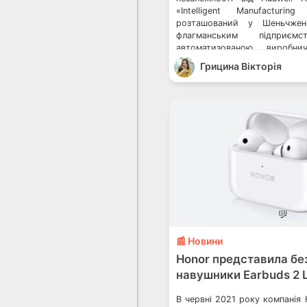
«Intelligent Manufacturing
розташований у Шеньчжені
флагманським підпри
автоматизованою виробн
дозволяє виробляти один прис
Грицина Вікторія
Новий виробничий ма
займатиметься контролем яко
продукції і застосовуватиме
для розробки штучного […]
💬
📰 Новини
Honor представила бе
навушники Earbuds 2 L
В червні 2021 року компанія