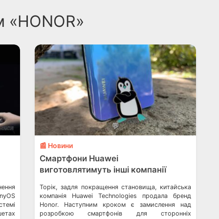
гом «HONOR»
💬
📰 Новини
Смартфони Huawei
виготовлятимуть інші компанії
нення
Торік, задля покращення становища, китайська
onyOS
компанія Huawei Technologies продала бренд
стемі
Honor. Наступним кроком є замислення над
шетах
розробкою смартфонів для сторонніх