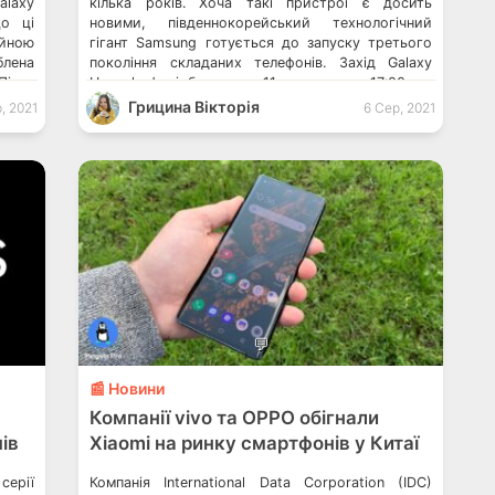
alaxy
кілька років. Хоча такі пристрої є досить
що ці
новими, південнокорейський технологічний
ійною
гігант Samsung готується до запуску третього
лена
покоління складаних телефонів. Захід Galaxy
Після
Unpacked відбудеться 11 серпня о 17:00 за
мних
київським часом. Очікується, що прийдешні
Грицина Вікторія
, 2021
6 Сер, 2021
atch4
пристрої від Samsung матимуть покращений
нням
дизайн і пропонуватимуться за конкурентною
ціною. Завдяки значним поліпшенням і […]
💬
📰 Новини
Компанії vivo та OPPO обігнали
ів
Xiaomi на ринку смартфонів у Китаї
серії
Компанія International Data Corporation (IDC)