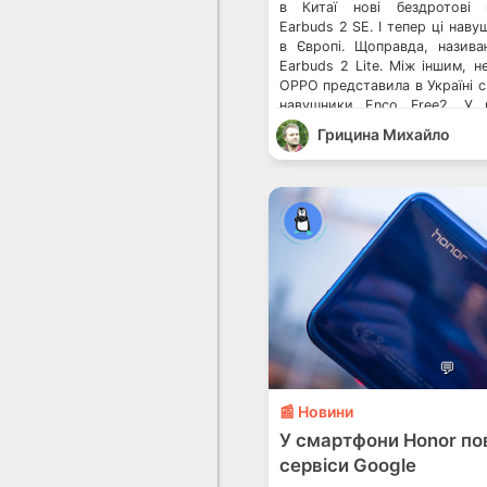
в Китаї нові бездротові 
Earbuds 2 SE. І тепер ці нав
в Європі. Щоправда, назив
Earbuds 2 Lite. Між іншим, 
OPPO представила в Україні с
навушники Enco Free2. У 
міліметрові динаміки
Грицина Михайло
композитними діафрагмами, п
💬
📰 Новини
У смартфони Honor п
сервіси Google