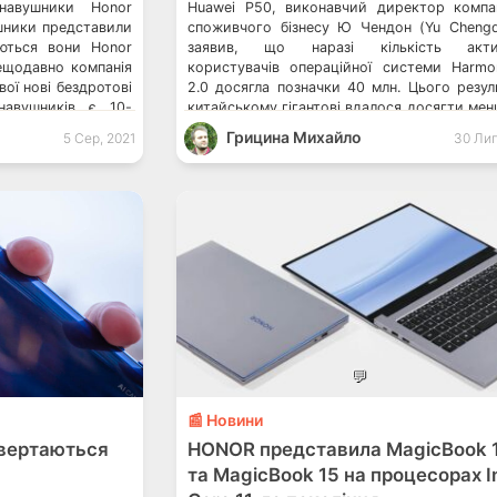
навушники Honor
Huawei P50, виконавчий директор компан
ушники представили
споживчого бізнесу Ю Чендон (Yu Cheng
аються вони Honor
заявив, що наразі кількість акти
нещодавно компанія
користувачів операційної системи Harm
вої нові бездротові
2.0 досягла позначки 40 млн. Цього резул
навушників є 10-
китайському гігантові вдалося досягти мен
 з полімерними
за два місяці після офіційного ви
Грицина Михайло
5 Сер, 2021
30 Лип
о два […]
операційної системи – 2 червня. Таким ч
щосекунди 8 […]
💬
📰 Новини
HONOR представила MagicBook 
овертаються
та MagicBook 15 на процесорах In