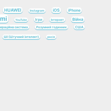
HUAWEI
iOS
iPhone
Instagram
omi
Війна
Ігри
Інтернет
YouTube
США
ераційна система
Розумний годинник
ШІ (Штучний інтелект)
росія