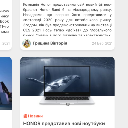
Компанія Honor представила свій новий фітнес-
браслет Honor Band 6 на міжнародному ринку.
тиною
Нагадаємо, що вперше його представили у
ринку
листопаді 2020 року для китайського ринку.
cBook
Згодом, він був продемонстрований на виставці
11-го
CES 2021 і ось тепер «доїхав» до глобального
ними
ринку. Судячи з його дизайну та характеристик,
в ви
думаю, він міг би стати непоганим конкурентом
що ці
Грицина Вікторія
а, 2021
24 Бер, 2021
розумному годиннику realme […]
січні
cBook
💬
📰 Новини
HONOR представив нові ноутбуки