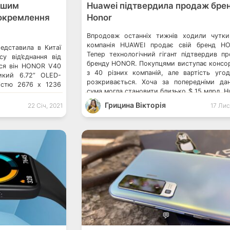
ршим
Huawei підтвердила продаж бре
докремлення
Honor
Впродовж останніх тижнів ходили чутк
компанія HUAWEI продає свій бренд H
едставила в Китаї
Тепер технологічний гігант підтвердив п
у від’єднання від
бренду HONOR. Покупцями виступає консо
ься він HONOR V40
з 40 різних компаній, але вартість уго
икий 6.72” OLED-
розкривається. Хоча за попередніми да
ністю 2676 х 1236
сума могла становити близько $ 15 млрд. H
ливостями цього
випустить Hongmeng OS 2.0 у грудні і он
оновлення 120 Гц і
Грицина Вікторія
22 Січ, 2021
17 Лис
понад 90% смартфонів HONOR Band […]
 заявляє про 10
-нм […]
💬