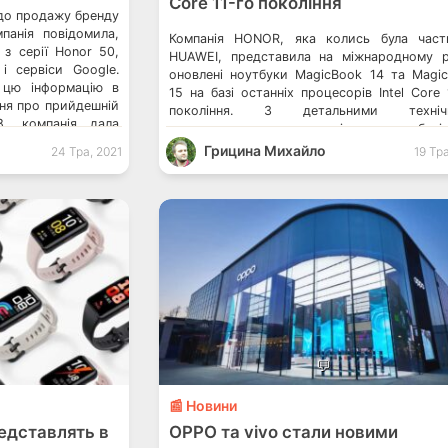
Core 11-го покоління
до продажу бренду
панія повідомила,
Компанія HONOR, яка колись була час
з серії Honor 50,
HUAWEI, представила на міжнародному 
і сервіси Google.
оновлені ноутбуки MagicBook 14 та Magi
 цю інформацію в
15 на базі останніх процесорів Intel Core 
ання про прийдешній
покоління. З детальними техніч
8, компанія дала
характеристиками та цінами ноутбукі
римуватиме сервіси
можете ознайомитися нижче. Нагадаємо, 
Грицина Михайло
24 Тра, 2021
19 Тр
 працюватиме з
ноутбуки були представлені в Китаї ще в 
2021 року. Технічні характеристики Magi
14 та […]
💬
📰 Новини
едставлять в
OPPO та vivo стали новими