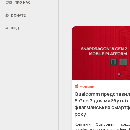
🧑‍💻
ПРО НАС
🎁
DONATE
➡️
ВХІД
💬
📰 Новини
Qualcomm представил
8 Gen 2 для майбутніх
флагманських смартф
року
Компанія Qualcomm предс
платформу нового покоління 