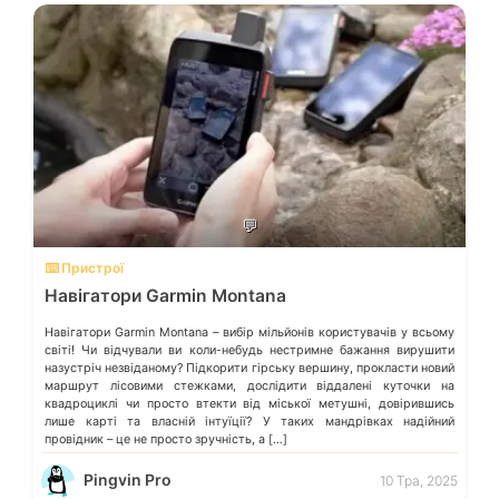
💬
⌨️ Пристрої
Навігатори Garmin Montana
Навігатори Garmin Montana – вибір мільйонів користувачів у всьому
світі! Чи відчували ви коли-небудь нестримне бажання вирушити
назустріч незвіданому? Підкорити гірську вершину, прокласти новий
маршрут лісовими стежками, дослідити віддалені куточки на
квадроциклі чи просто втекти від міської метушні, довірившись
лише карті та власній інтуїції? У таких мандрівках надійний
провідник – це не просто зручність, а […]
Pingvin Pro
10 Тра, 2025