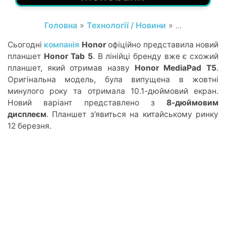
Головна
»
Технології / Новини
» ...
Сьогодні
компанія
Honor
офіційно представила новий
планшет
Honor Tab
5
. В лінійці бренду вже є схожий
планшет, який отримав назву
Honor MediaPad T5
.
Оригінальна модель, була випущена в жовтні
минулого року та отримала 10.1-дюймовий екран.
Новий варіант представлено з
8-дюймовим
дисплеєм
. Планшет з’явиться на китайському ринку
12 березня.