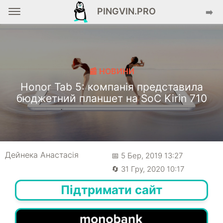
PINGVIN.PRO
➡️
📰 НОВИНИ
Honor Tab 5: компанія представила
бюджетний планшет на SoC Kirin 710
Дейнека Анастасiя
📅 5 Бер, 2019 13:27
🔄 31 Гру, 2020 10:17
Підтримати сайт