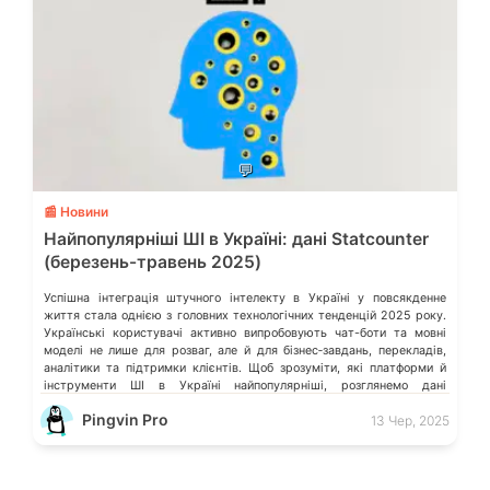
💬
📰 Новини
Найпопулярніші ШІ в Україні: дані Statcounter
(березень-травень 2025)
Успішна інтеграція штучного інтелекту в Україні у повсякденне
життя стала однією з головних технологічних тенденцій 2025 року.
Українські користувачі активно випробовують чат-боти та мовні
моделі не лише для розваг, але й для бізнес‑завдань, перекладів,
аналітики та підтримки клієнтів. Щоб зрозуміти, які платформи й
інструменти ШІ в Україні найпопулярніші, розглянемо дані
Statcounter за період із березня […]
Pingvin Pro
13 Чер, 2025