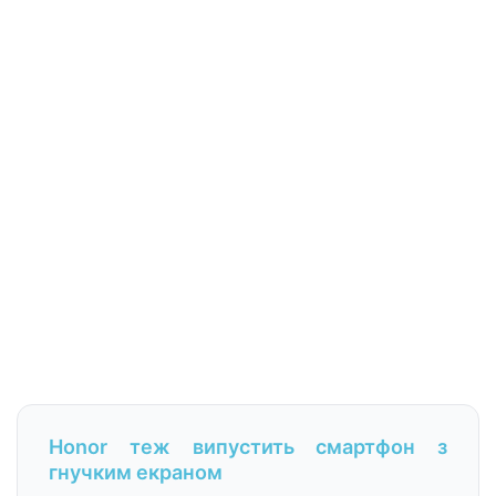
Honor теж випустить смартфон з
гнучким екраном