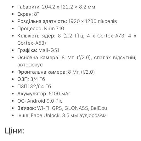
Габарити:
204.2 x 122.2 x 8.2 мм
Екран:
8”
Роздільна здатність:
1920 x 1200 пікселів
Процесор:
Kirin 710
Кількість ядер:
8 (2.2 ҐГц, 4 x Cortex-A73, 4 x
Cortex-A53)
Графіка:
Mali-G51
Основна камера:
8 Мп (f/2.0), спалах відсутній,
автофокус
Фронтальна камера:
8 Мп (f/2.0)
ОЗП:
3/4 Гб
ПЗП:
32/64 Гб
Акумулятор:
5100 мАг
ОС:
Android 9.0 Pie
Зв’язок:
Wi-Fi, GPS, GLONASS, BeiDou
Інше:
Face Unlock, 3.5 мм аудіороз’єм
Ціни: