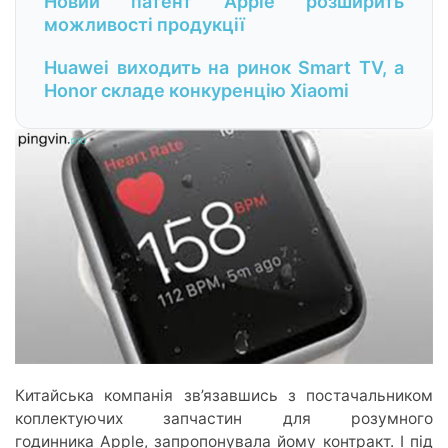
Новий патент Apple розширить
можливості продукції
Huawei виходить на ринок Smart TV, а
Honor складе конкуренцію Xiaomi
Китайська компанія зв’язавшись з постачальником
коплектуючих запчастин для розумного
годинника Apple, запропонувала йому контракт. І під