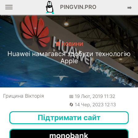
PINGVIN.PRO
➡️
📰 НОВИНИ
Huawei намагався здобути технологію
Apple
Грицина Вікторія
📅 19 Лют, 2019 11:32
🔄 14 Чер, 2023 12:13
Підтримати сайт