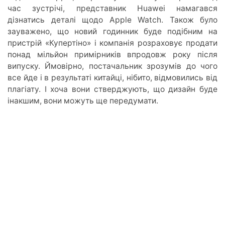
час зустрічі, представник Huawei намагався
дізнатись деталі щодо Apple Watch. Також було
зауважено, що новий годинник буде подібним на
пристрій «Купертіно» і компанія розраховує продати
понад мільйон примірників впродовж року після
випуску. Ймовірно, постачальник зрозумів до чого
все йде і в результаті китайці, нібито, відмовились від
плагіату. І хоча вони стверджують, що дизайн буде
інакшим, вони можуть ще передумати.