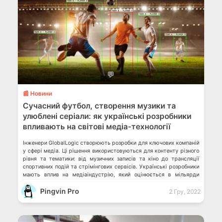
💬
📰 Новини
Сучасний футбол, створення музики та
улюблені серіали: як українські розробники
впливають на світові медіа-технології
Інженери GlobalLogic створюють розробки для ключових компаній
у сфері медіа. Ці рішення використовуються для контенту різного
рівня та тематики: від музичних записів та кіно до трансляції
спортивних подій та стрімінгових сервісів. Українські розробники
мають вплив на медіаіндустрію, який оцінюється в мільярди
доларів США. GlobalLogic дослідила найвживаніші англіцизми
Pingvin Pro
серед ІТ-фахівців і підібрала українські відповідники GlobalLogic
2 Гру, 2022
винагородить […]