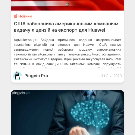
💬
📰 Новини
США заборонила американським компаніям
видачу ліцензій на експорт для Huawei
Адміністрація Байдена припинила надання американським
компаніям ліцензій на експорт для Huawei. США планує
запровадження повної заборони продажу американських
технологій китайському гіганту телекомунікаційного обладнання.
Китайський інститут з ядерної зброї роками закуповував чипи Intel
та NVIDIA в обхід санкцій США Китайські компанії порушують
санкції проти росії, допомагаючи окупантам у війні в Україні
Huawei закрила підрозділ на росії […]
Pingvin Pro
31 Січ, 2023