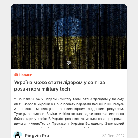
💬
📰 Новини
Україна може стати лідером у світі за
розвитком military tech
У найближчі роки напрям «military tech» стане трендом у всьому
світі. Зараз в України є шанс посісти передові позиції в цій галузі.
З шаленою мотивацією та неймовірним людським ресурсом.
Турецька компанія Baykar Makina розказала, чи постачатиме вона
байрактари у росію В Україні розповсюджується нова програма-
вимагач «AgentTesla» Президент України Володимир Зеленський
встановив внутрішній дедлайн для вступу […]
Pingvin Pro
22 Лип, 2022