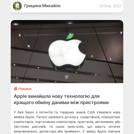
федерації? У першій в історії […]
Грицина Михайло
29 Бер, 2022
💬
📰 Новини
Apple винайшла нову технологію для
кращого обміну даними між пристроями
У базі Бюро з патентів та товарних знаків США зʼявилася нова
заявка Apple. Патент належить до класу «смартфонів, планшетних
комп’ютерів, портативних комп’ютерів, пристроїв, автономних або
настінних дисплеїв та інших пристроїв, що мають оптичні
випромінювачі, детектори або приймачі». У заявці Apple описана