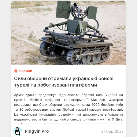
💬
📰 Новини
Сили оборони отримали українські бойові
турелі та роботизовані платформи
Армія дронів продовжує підсилювати Збройні сили Україні на
фронті. Міністр цифрової трансформації Михайло Федоров
повідомив, що Сили оборони отримали понад 1000 безпілотників
та 30 роботизованих систем (бойові турелі і наземні платформи).
Це українські інноваційні розробки, які допоможуть військовим
віддалено вести бій та, що найголовніше, рятувати життя. У Дії є
гра Армія дронів Яка різниця між […]
Pingvin Pro
31 Сер, 2023