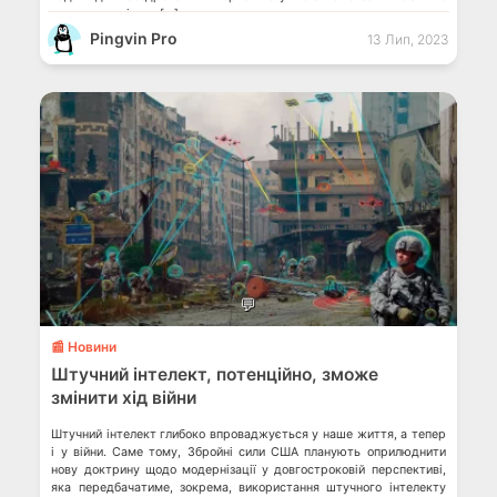
зможуть замінити […]
Pingvin Pro
13 Лип, 2023
💬
📰 Новини
Штучний інтелект, потенційно, зможе
змінити хід війни
Штучний інтелект глибоко впроваджується у наше життя, а тепер
і у війни. Саме тому, Збройні сили США планують оприлюднити
нову доктрину щодо модернізації у довгостроковій перспективі,
яка передбачатиме, зокрема, використання штучного інтелекту