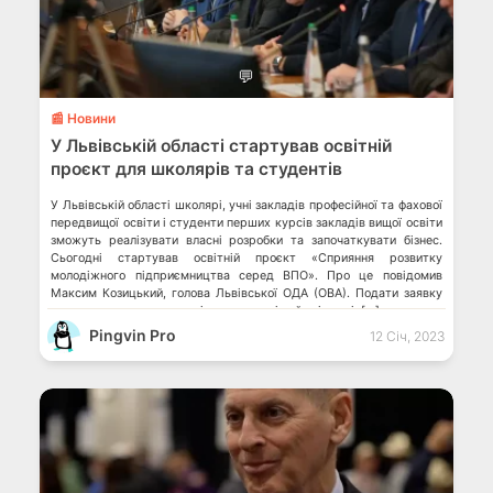
💬
📰 Новини
У Львівській області стартував освітній
проєкт для школярів та студентів
​​У Львівській області школярі, учні закладів професійної та фахової
передвищої освіти і студенти перших курсів закладів вищої освіти
зможуть реалізувати власні розробки та започаткувати бізнес.
Сьогодні стартував освітній проєкт «Сприяння розвитку
молодіжного підприємництва серед ВПО». Про це повідомив
Максим Козицький, голова Львівської ОДА (ОВА). Подати заявку
можуть не лише вимушені переселенці, а й всі охочі. […]
Pingvin Pro
12 Січ, 2023