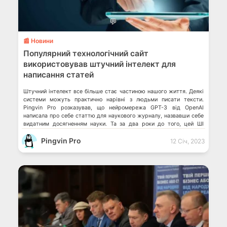
💬
📰 Новини
Популярний технологічний сайт
використовував штучний інтелект для
написання статей
Штучний інтелект все більше стає частиною нашого життя. Деякі
системи можуть практично нарівні з людьми писати тексти.
Pingvin Pro розказував, що нейромережа GPT-3 від OpenAI
написала про себе статтю для наукового журналу, назвавши себе
видатним досягненням науки. Та за два роки до того, цей ШІ
бездумно генерував текст, а рік тому штучний інтелект OpenAI
Pingvin Pro
вдалося […]
12 Січ, 2023