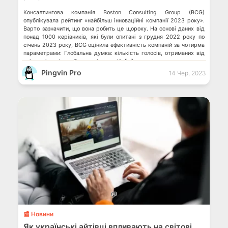
Консалтингова компанія Boston Consulting Group (BCG)
опублікувала рейтинг «найбільш інноваційні компанії 2023 року».
Варто зазначити, що вона робить це щороку. На основі даних від
понад 1000 керівників, які були опитані з грудня 2022 року по
січень 2023 року, BCG оцінила ефективність компаній за чотирма
параметрами: Глобальна думка: кількість голосів, отриманих від
усіх керівників глобальних інновацій. […]
Pingvin Pro
14 Чер, 2023
💬
📰 Новини
Як українські айтівці впливають на світові