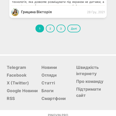
технологія, яка дозволяє розміщувати під екраном не датчики, а
оптичні волокна. Їх можна використовувати […]
Грицина Вікторія
28 Гру, 2021
Пагінація
1
2
3
Далі
записів
Telegram
Новини
Швидкість
інтернету
Facebook
Огляди
Про команду
X (Twitter)
Статті
Підтримати
Google Новини
Блоги
сайт
RSS
Смартфони
PINGVIN.PRO