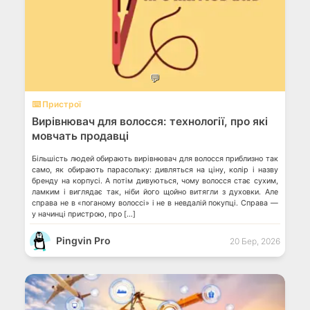
💬
⌨️ Пристрої
Вирівнювач для волосся: технології, про які
мовчать продавці
Більшість людей обирають вирівнювач для волосся приблизно так
само, як обирають парасольку: дивляться на ціну, колір і назву
бренду на корпусі. А потім дивуються, чому волосся стає сухим,
ламким і виглядає так, ніби його щойно витягли з духовки. Але
справа не в «поганому волоссі» і не в невдалій покупці. Справа —
у начинці пристрою, про […]
Pingvin Pro
20 Бер, 2026