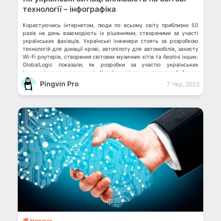
технології – інфографіка
Користуючись інтернетом, люди по всьому світу приблизно 50
разів на день взаємодіють із рішеннями, створеними за участі
українських фахівців. Українські інженери стоять за розробкою
технологій для донації крові, автопілоту для автомобілів, захисту
Wi-Fi роутерів, створення світових музичних хітів та безлічі інших.
GlobalLogic показали, як розробки за участю українських
інженерів впливають на світ. Українські інженери назвали […]
Pingvin Pro
7 Чер, 2023
💬
📰 Новини