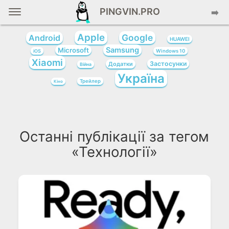
PINGVIN.PRO
➡️
Apple
Google
Android
HUAWEI
Samsung
Microsoft
iOS
Windows 10
Xiaomi
Застосунки
Додатки
Війна
Україна
Трейлер
Кіно
Останні публікації за тегом
«Технології»