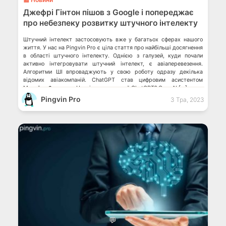
Джефрі Гінтон пішов з Google і попереджає
про небезпеку розвитку штучного інтелекту
Штучний інтелект застосовують вже у багатьох сферах нашого
життя. У нас на Pingvin Pro є ціла стаття про найбільші досягнення
в області штучного інтелекту. Однією з галузей, куди почали
активно інтегровувати штучний інтелект, є авіаперевезення.
Алгоритми ШІ впроваджують у свою роботу одразу декілька
відомих авіакомпаній. ChatGPT став цифровим асистентом
Михайла Федорова Наскільки розумний ChatGPT? OpenAI […]
Pingvin Pro
3 Тра, 2023
💬