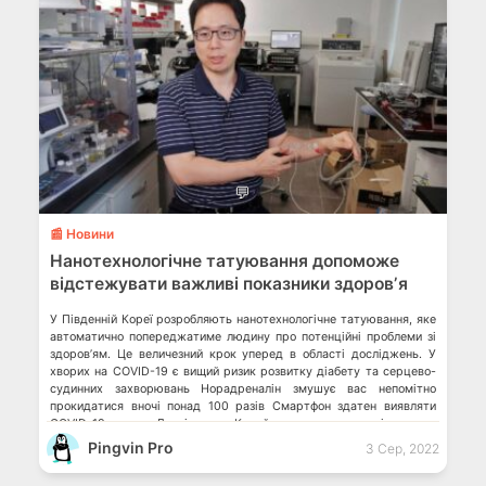
💬
📰 Новини
Нанотехнологічне татуювання допоможе
відстежувати важливі показники здоровʼя
У Південній Кореї розробляють нанотехнологічне татуювання, яке
автоматично попереджатиме людину про потенційні проблеми зі
здоров’ям. Це величезний крок уперед в області досліджень. У
хворих на COVID-19 є вищий ризик розвитку діабету та серцево-
судинних захворювань Норадреналін змушує вас непомітно
прокидатися вночі понад 100 разів Смартфон здатен виявляти
COVID-19 та грип Дослідники з Корейського передового інституту
науки […]
Pingvin Pro
3 Сер, 2022