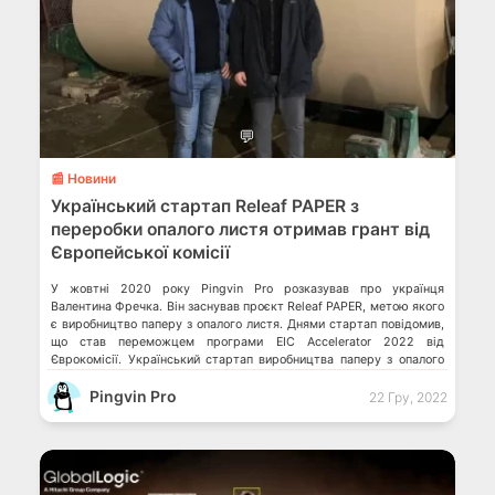
💬
📰 Новини
Український стартап Releaf PAPER з
переробки опалого листя отримав грант від
Європейської комісії
У жовтні 2020 року Pingvin Pro розказував про українця
Валентина Фречка. Він заснував проєкт Releaf PAPER, метою якого
є виробництво паперу з опалого листя. Днями стартап повідомив,
що став переможцем програми EIC Accelerator 2022 від
Єврокомісії. Український стартап виробництва паперу з опалого
листя отримав € 2.5 млн від Європейської комісії. Гроші підуть на
Pingvin Pro
будівництво фабрики. Мінцифра запускає […]
22 Гру, 2022