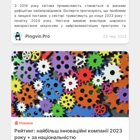
З 2019 року світова промисловість стикається зі значним
дефіцитом напівпровідників. Експерти прогнозують, що проблеми
в ланцюзі поставок у секторі триватимуть до кінця 2023 року –
початку 2024 року. Нестача виникає внаслідок широкого
використання мікросхем у найрізноманітніших пристроях та
системах. Це впливає на вартість та доступність електронних
Pingvin Pro
пристроїв та техніки, а також уповільнює розвиток нових
23 Чер, 2023
технологій. […]
💬
📰 Новини
Рейтинг: найбільш інноваційні компанії 2023
року + за національністю