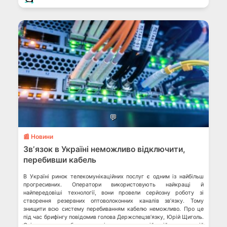
💬
📰 Новини
Звʼязок в Україні неможливо відключити,
перебивши кабель
В Україні ринок телекомунікаційних послуг є одним із найбільш
прогресивних. Оператори використовують найкращі й
найпередовіші технології, вони провели серйозну роботу зі
створення резервних оптоволоконних каналів зв’язку. Тому
знищити всю систему перебиванням кабелю неможливо. Про це
під час брифінгу повідомив голова Держспецзв’язку, Юрій Щиголь.
Скільки коштує блокування інтернету в російській нацистській