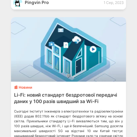
Маск заснував нову […]
Pingvin Pro
1 Сер, 2023
💬
📰 Новини
Li-Fi: новий стандарт бездротової передачі
даних у 100 разів швидший за Wi-Fi
Сьогодні Інститут інженерів з електротехніки та радіоелектроніки
(IEEE) додав 802.11bb як стандарт бездротового звʼязку на основі
світла. Прихильники стандарту Li-Fi вихваляються тим, що він у
100 разів швидше, ніж Wi-Fi, і ще й безпечніший. Samsung досягла
максимальної швидкості 5G на відстані 10 км Китай тестує
надшвидкий бездротовий інтернет Розумне скло та сонячне світло