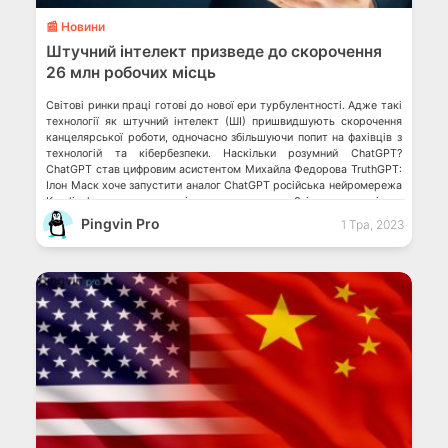
📰 Новини
Штучний інтелект призведе до скорочення
26 млн робочих місць
Світові ринки праці готові до нової ери турбулентності. Адже такі
технології як штучний інтелект (ШІ) пришвидшують скорочення
канцелярської роботи, одночасно збільшуючи попит на фахівців з
технологій та кібербезпеки. Наскільки розумний ChatGPT?
ChatGPT став цифровим асистентом Михайла Федорова TruthGPT:
Ілон Маск хоче запустити аналог ChatGPT російська нейромережа
Kandinsky визнає росію терористом Згідно з звітом,
опублікованим Всесвітнім […]
Pingvin Pro
1 Тра, 2023