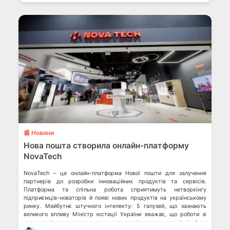
💬
📰 Новини
Нова пошта створила онлайн-платформу
NovaTech
NovaTech – це онлайн-платформа Нової пошти для залучення
партнерів до розробки інноваційних продуктів та сервісів.
Платформа та спільна робота сприятимуть нетворкінгу
підприємців-новаторів й появі нових продуктів на українському
ринку. Майбутнє штучного інтелекту: 5 галузей, що зазнають
великого впливу Міністр юстиції України вважає, що роботи зі
штучним інтелектом можуть стати помічниками нотаріусів Ілон