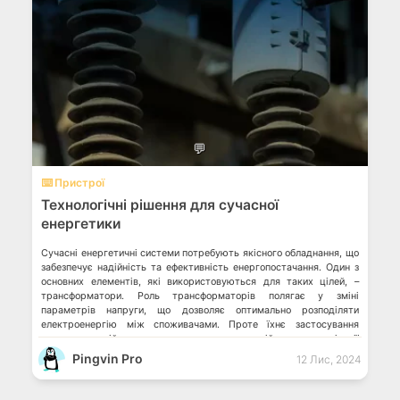
💬
⌨️ Пристрої
Технологічні рішення для сучасної
енергетики
Сучасні енергетичні системи потребують якісного обладнання, що
забезпечує надійність та ефективність енергопостачання. Один з
основних елементів, які використовуються для таких цілей, –
трансформатори. Роль трансформаторів полягає у зміні
параметрів напруги, що дозволяє оптимально розподіляти
електроенергію між споживачами. Проте їхнє застосування
вимагає постійного вдосконалення технологій та модернізації
обладнання, і тут важливим гравцем виступає тме. Для
Pingvin Pro
12 Лис, 2024
задоволення […]