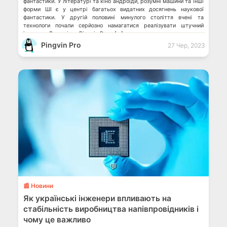
фантастики. У літературі та кіно андроїди, розумні машини та інші
форми ШІ є у центрі багатьох видатних досягнень наукової
фантастики. У другій половині минулого століття вчені та
технологи почали серйозно намагатися реалізувати штучний
інтелект. До речі, на Pingvin Pro є […]
Pingvin Pro
27 Чер, 2023
💬
📰 Новини
Як українські інженери впливають на
стабільність виробництва напівпровідників і
чому це важливо