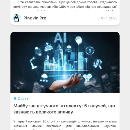
(ШІ) та квантових обчислень. Про це повідомив голова Об’єднаного
комітету начальників штабів США Марк Міллі під час нещодавньої
пресконференції. Військова гра-симуляція показала можливі […]
Pingvin Pro
3 Лип, 2023
💬
📄 Статті
Майбутнє штучного інтелекту: 5 галузей, що
зазнають великого впливу
У першій половині 20 століття концепція штучного інтелекту мала
значення майже виключно для шанувальників наукової