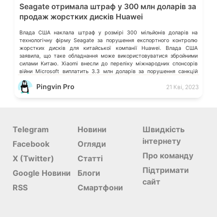
Seagate отримала штраф у 300 млн доларів за
продаж жорстких дисків Huawei
Влада США наклала штраф у розмірі 300 мільйонів доларів на
технологічну фірму Seagate за порушення експортного контролю
жорстких дисків для китайської компанії Huawei. Влада США
заявила, що таке обладнання може використовуватися збройними
силами Китаю. Xiaomi внесли до переліку міжнародних спонсорів
війни Microsoft виплатить 3.3 млн доларів за порушення санкцій
щодо росії США заборонила американським компаніям […]
Pingvin Pro
21 Кві, 2023
Telegram
Новини
Швидкість
інтернету
Facebook
Огляди
Про команду
X (Twitter)
Статті
Підтримати
Google Новини
Блоги
сайт
RSS
Смартфони