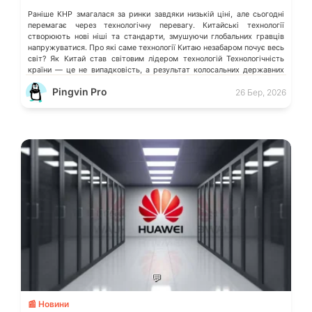
Раніше КНР змагалася за ринки завдяки низькій ціні, але сьогодні
перемагає через технологічну перевагу. Китайські технології
створюють нові ніші та стандарти, змушуючи глобальних гравців
напружуватися. Про які саме технології Китаю незабаром почує весь
світ? Як Китай став світовим лідером технологій Технологічність
країни — це не випадковість, а результат колосальних державних
інвестицій, жорсткого протекціонізму та здатності […]
Pingvin Pro
26 Бер, 2026
💬
📰 Новини