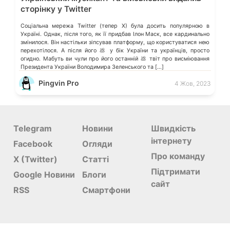
сторінку у Twitter
Соціальна мережа Twitter (тепер X) була досить популярною в
Україні. Однак, після того, як її придбав Ілон Маск, все кардинально
змінилося. Він настільки зіпсував платформу, що користуватися нею
перехотілося. А після його 💩 у бік України та українців, просто
огидно. Мабуть ви чули про його останній 💩 твіт про висміювання
Президента України Володимира Зеленського та […]
Pingvin Pro
4 Жов, 2023
Telegram
Новини
Швидкість
інтернету
Facebook
Огляди
Про команду
X (Twitter)
Статті
Підтримати
Google Новини
Блоги
сайт
RSS
Смартфони