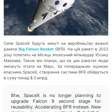
Сили SpaceX будуть кинуті на виробництво важкої
ракети
Big Falcon Rocket
(BFR). На цій ракеті в 2023
році полетить на Місяць японський мільярдер Юсаку
Маезава. Також він планує, що на цих ракетах люди
зможуть літати на Марс. За попередньою оцінкою
власника SpaceX, створення системи BFR обійдеться
в суму понад $ 5 млрд.
Btw, SpaceX is no longer planning to
upgrade Falcon 9 second stage for
reusability. Accelerating BFR instead. New