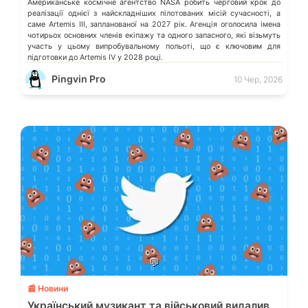
Американське космічне агентство NASA робить черговий крок до
реалізації однієї з найскладніших пілотованих місій сучасності, а
саме Artemis III, запланованої на 2027 рік. Агенція оголосила імена
чотирьох основних членів екіпажу та одного запасного, які візьмуть
участь у цьому випробувальному польоті, що є ключовим для
підготовки до Artemis IV у 2028 році.
Pingvin Pro
10 Чер, 2026
💬
📰 Новини
Український музикант та військовий видалив