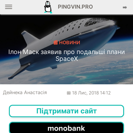
PINGVIN.PRO
➡️
📰 НОВИНИ
Ілон Маск заявив про подальші плани
SpaceX
Дейнека Анастасiя
📅 18 Лис, 2018 14:12
Підтримати сайт