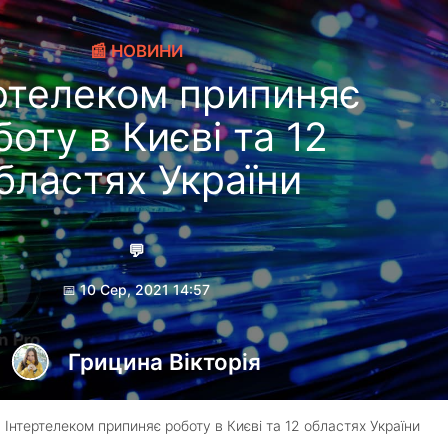
📰 НОВИНИ
ртелеком припиняє
боту в Києві та 12
бластях України
💬
📅 10 Сер, 2021 14:57
Грицина Вікторія
 Інтертелеком припиняє роботу в Києві та 12 областях України