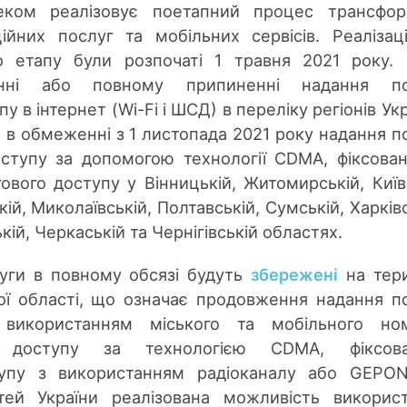
еком реалізовує поетапний процес трансфор
ійних послуг та мобільних сервісів. Реалізац
 етапу були розпочаті 1 травня 2021 року.
нні або повному припиненні надання по
 в інтернет (Wi-Fi і ШСД) в переліку регіонів Укр
 в обмеженні з 1 листопада 2021 року надання п
оступу за допомогою технології CDMA, фіксован
вого доступу у Вінницькій, Житомирській, Київ
кій, Миколаївській, Полтавській, Сумській, Харківс
ій, Черкаській та Чернігівській областях.
луги в повному обсязі будуть
збережені
на тери
ої області, що означає продовження надання п
 використанням міського та мобільного ном
т доступу за технологією CDMA, фіксова
упу з використанням радіоканалу або GEPON
стей України реалізована можливість викорис