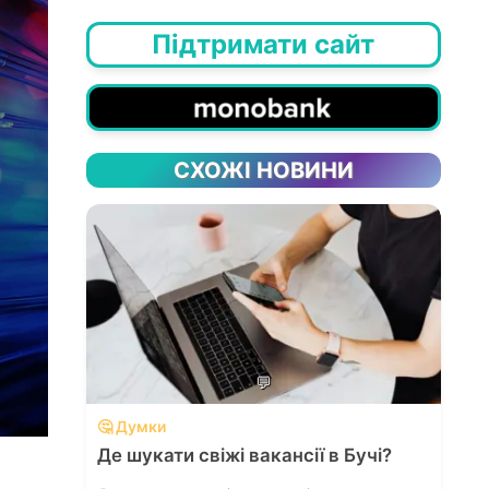
Підтримати сайт
СХОЖІ НОВИНИ
💬
🤔 Думки
Де шукати свіжі вакансії в Бучі?