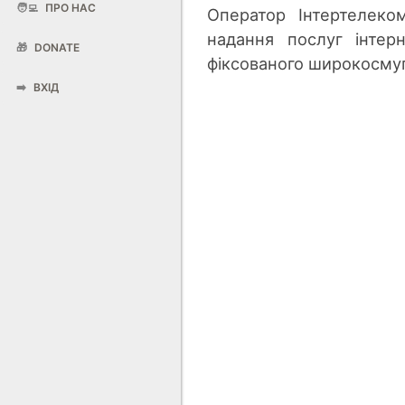
🧑‍💻
ПРО НАС
Оператор Інтертелеко
надання послуг інтер
🎁
DONATE
фіксованого широкосмуг
➡️
ВХІД