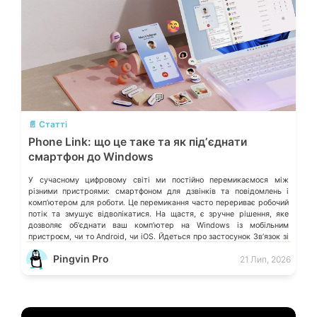
💬
📄 Статті
Phone Link: що це таке та як підʼєднати
смартфон до Windows
У сучасному цифровому світі ми постійно перемикаємося між
різними пристроями: смартфоном для дзвінків та повідомлень і
компʼютером для роботи. Це перемикання часто перериває робочий
потік та змушує відволікатися. На щастя, є зручне рішення, яке
дозволяє обʼєднати ваш компʼютер на Windows із мобільним
пристроєм, чи то Android, чи iOS. Йдеться про застосунок Звʼязок зі
смартфоном (Phone Link) від Microsoft, що перетворює ваш ПК на
Pingvin Pro
21 Лип, 2026
своєрідний «міст» до функцій смартфона.