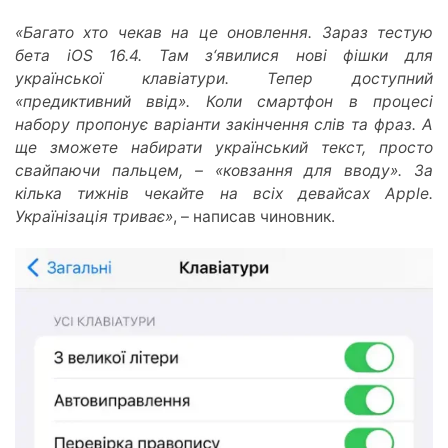
«Багато хто чекав на це оновлення. Зараз тестую
бета iOS 16.4. Там з‘явилися нові фішки для
української клавіатури. Тепер доступний
«предиктивний ввід». Коли смартфон в процесі
набору пропонує варіанти закінчення слів та фраз. А
ще зможете набирати український текст, просто
свайпаючи пальцем, – «ковзання для вводу». За
кілька тижнів чекайте на всіх девайсах Apple.
Українізація триває»
, – написав чиновник.