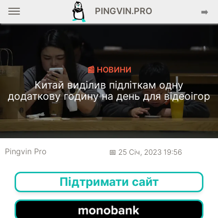
PINGVIN.PRO
➡️
📰 НОВИНИ
Китай виділив підліткам одну
додаткову годину на день для відеоігор
Pingvin Pro
📅 25 Січ, 2023 19:56
Підтримати сайт