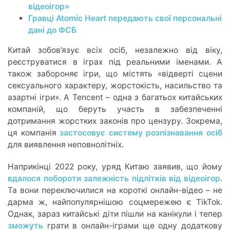
відеоігор»
Гравці Atomic Heart передають свої персональні
дані до ФСБ
Китай зобов’язує всіх осіб, незалежно від віку,
реєструватися в іграх під реальними іменами. А
також забороняє ігри, що містять «відверті сцени
сексуального характеру, жорстокість, насильство та
азартні ігри». А Tencent – одна з багатьох китайських
компаній, що беруть участь в забезпеченні
дотримання жорстких законів про цензуру. Зокрема,
ця компанія
застосовує систему розпізнавання осіб
для виявлення неповнолітніх.
Наприкінці 2022 року, уряд Китаю заявив, що йому
вдалося побороти залежність підлітків від відеоігор
.
Та вони переключилися на короткі онлайн-відео – не
дарма ж, найпопулярнішою соцмережею є TikTok.
Однак, зараз китайські діти пішли на канікули і тепер
зможуть
грати в онлайн-іграми ще одну додаткову