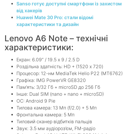
Sanso готує доступні смартфони із захистом
від хакерів
Huawei Mate 30 Pro: стали відомі
характеристики та дизайн
Lenovo A6 Note – технічні
характеристики:
Екран: 6.09” / 19.5 х 9 / 2.5 D
Роздільна здатність: HD + (1520 х 720)
Процесор: 12-нм MediaTek Helio P22 (MT6762)
Графіка: IMG PowerVR GE8320
Пам’ять: 3/32 Гб + microSD до 256 Гб
Інше: Dual SIM (nano + nano + microSD)
ОС: Android 9 Pie
Тилова камера: 13 Мп (f/2.0) + 5 Мп
Фронтальна камера: 5 Мп
Тиловий сканер відбитків пальців
Звук: 3.5 мм аудіороз’єм, FM-радіо