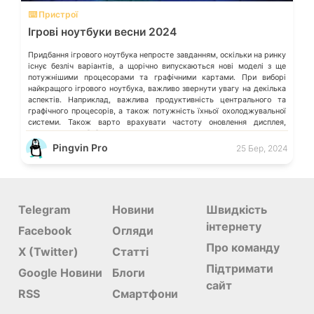
⌨️ Пристрої
Ігрові ноутбуки весни 2024
Придбання ігрового ноутбука непросте завданням, оскільки на ринку
існує безліч варіантів, а щорічно випускаються нові моделі з ще
потужнішими процесорами та графічними картами. При виборі
найкращого ігрового ноутбука, важливо звернути увагу на декілька
аспектів. Наприклад, важлива продуктивність центрального та
графічного процесорів, а також потужність їхньої охолоджувальної
системи. Також варто врахувати частоту оновлення дисплея,
швидкість його […]
Pingvin Pro
25 Бер, 2024
Telegram
Новини
Швидкість
інтернету
Facebook
Огляди
Про команду
X (Twitter)
Статті
Підтримати
Google Новини
Блоги
сайт
RSS
Смартфони