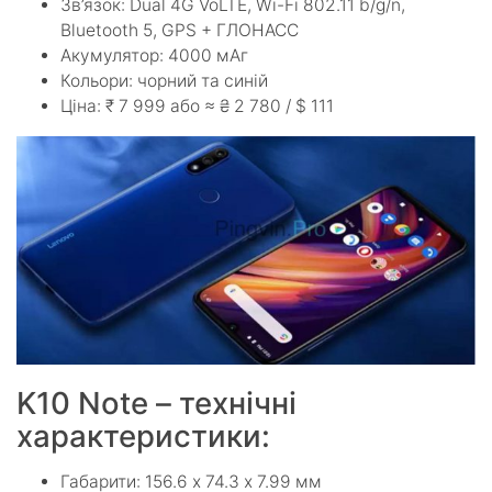
Зв’язок: Dual 4G VoLTE, Wi-Fi 802.11 b/g/n,
Bluetooth 5, GPS + ГЛОНАСС
Акумулятор: 4000 мАг
Кольори: чорний та синій
Ціна: ₹ 7 999 або ≈ ₴ 2 780 / $ 111
K10 Note – технічні
характеристики:
Габарити: 156.6 х 74.3 х 7.99 мм