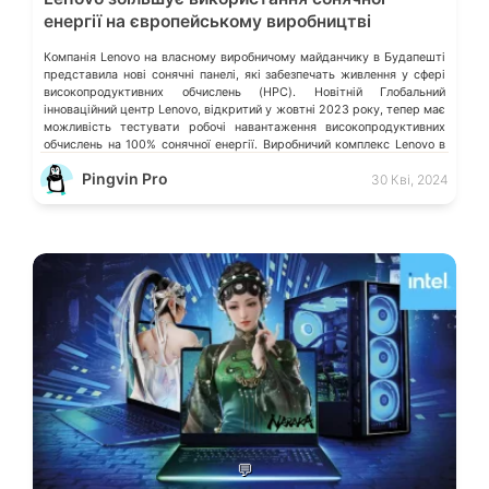
енергії на європейському виробництві
Компанія Lenovo на власному виробничому майданчику в Будапешті
представила нові сонячні панелі, які забезпечать живлення у сфері
високопродуктивних обчислень (HPC). Новітній Глобальний
інноваційний центр Lenovo, відкритий у жовтні 2023 року, тепер має
можливість тестувати робочі навантаження високопродуктивних
обчислень на 100% сонячної енергії. Виробничий комплекс Lenovo в
Будапешті був побудований з нуля з урахуванням принципів сталого
Pingvin Pro
30 Кві, 2024
[…]
💬