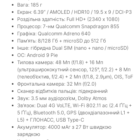
Вага: 185 г
Екран: 6.39” / AMOLED / HDR10 / 19.5 х 9 / DCI-P3
Роздільна здатність: Full HD+ (2340 х 1080)
Процесор: 7-нм Qualcomm Snapdragon 855
Графіка: Qualcomm Adreno 640
Пам’ять: 8/128 Гб + microSD до 512 Гб
Інше: гібридна Dual SIM (nano + nano / microSD)
ОС: Android 9 Pie
Тилова камера: 48 Мп (f/1.8) + 16 Мп
(ультраширококутний сенсор, 125°, f/2.2) + 8 Мп
(телеоб’єктив, f/2.4) + 2 Мп (f/1.8, 2.9µm), OIS, ToF
Фронтальна камера: 32 Мп (f/2.0)
Сканер відбитків пальців: підекранний
Звук: 3.5 мм аудіороз’єм, Dolby Atmos
Зв’язок: Dual 4G VoLTE, Wi-Fi 802.11 ac (2.4 ҐГц +
5 ҐГц), Bluetooth 5.0, GPS (двохдіапазонний L1 +
L5) + ГЛОНАСС, USB Type-C
Акумулятор: 4000 мАг з 27 Вт швидкою
зарядкою