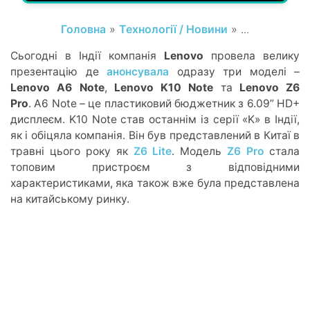
Головна
»
Технології / Новини
» ...
Сьогодні в Індії компанія
Lenovo
провела велику
презентацію де
анонсувала
одразу три моделі –
Lenovo A6 Note
,
Lenovo K10 Note
та
Lenovo Z6
Pro
. A6 Note – це пластиковий бюджетник з 6.09” HD+
дисплеєм. K10 Note став останнім із серії «K» в Індії,
як і обіцяла компанія. Він був представлений в Китаї в
травні цього року як
Z6 Lite
. Модель
Z6 Pro
стала
топовим пристроєм з відповідними
характеристиками, яка також вже була представлена
на китайському ринку.