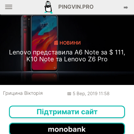
PINGVIN.PRO
➡️
📰 НОВИНИ
Lenovo представила A6 Note за $ 111,
K10 Note та Lenovo Z6 Pro
Грицина Вікторія
📅 5 Вер, 2019 11:58
Підтримати сайт