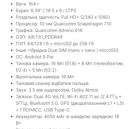
Вага: 164 г
Екран: 6.39” / 19.5 х 9 / LTPS
Роздільна здатність: Full HD+ (2340 х 1080)
Процесор: 10-нм Qualcomm Snapdragon 710
Графіка: Qualcomm Adreno 616
ОЗП: 4/6 Гб LPDDR4X
ПЗП: 64/128 Гб + microSD до 256 Гб
Інше: гібридна Dual SIM (nano + nano / microSD)
ОС: Android 9 Pie
Тилова камера: 16 Мп (f/1.8) + 8 Мп (телеоб’єктив,
f/2.4) + 5 Мп (f/2.2)
Фронтальна камера: 16 Мп
Тиловий сканер відбитків пальців
Звук: 3.5 мм аудіороз’єм, Dolby Atmos
Зв’язок: Dual 4G VoLTE, Wi-Fi 802.11 ac (2.4 ҐГц +
5ҐГц), Bluetooth 5.0, GPS (дводіапазонний L1 + L5)
+ ГЛОНАСС, USB Type-C
Акумулятор: 4050 мАг зі швидкою зарядкою 18
Вт