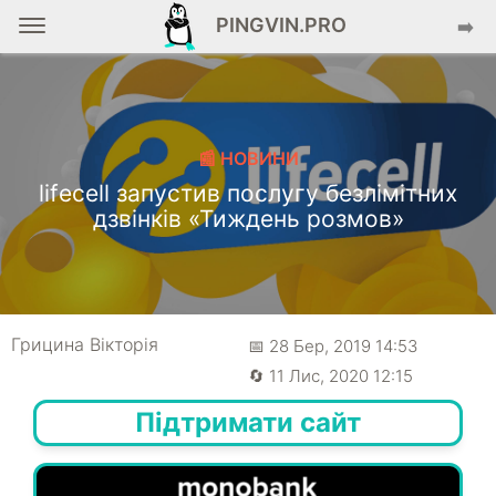
PINGVIN.PRO
➡️
📰 НОВИНИ
lifecell запустив послугу безлімітних
дзвінків «Тиждень розмов»
Грицина Вікторія
📅 28 Бер, 2019 14:53
🔄 11 Лис, 2020 12:15
Підтримати сайт