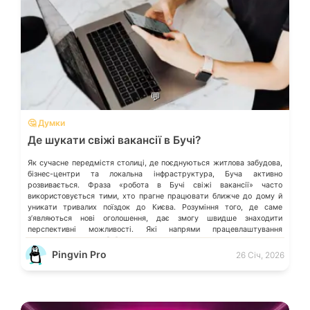
💬
🤔 Думки
Де шукати свіжі вакансії в Бучі?
Як сучасне передмістя столиці, де поєднуються житлова забудова,
бізнес-центри та локальна інфраструктура, Буча активно
розвивається. Фраза «робота в Бучі свіжі вакансії» часто
використовується тими, хто прагне працювати ближче до дому й
уникати тривалих поїздок до Києва. Розуміння того, де саме
зʼявляються нові оголошення, дає змогу швидше знаходити
перспективні можливості. Які напрями працевлаштування
переважають у місті […]
Pingvin Pro
26 Січ, 2026