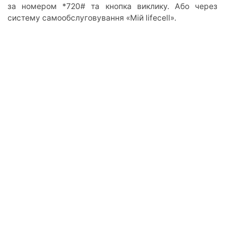
за номером *720# та кнопка виклику. Або через
систему самообслуговування «Мій lifecell».