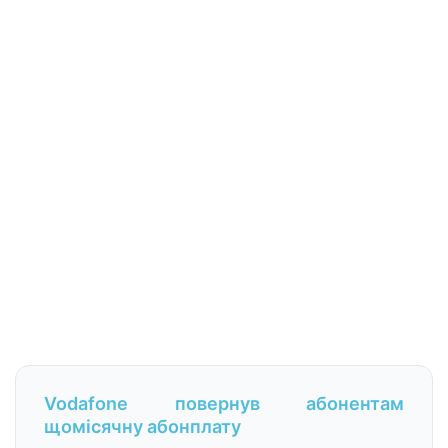
Vodafone повернув абонентам
щомісячну абонплату