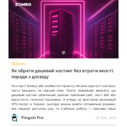
💬
🤔 Думки
Як обрати дешевий хостинг без втрати якості:
поради з досвіду
На старті бізнесу або особистого проєкту питання вартості хостингу
часто виходить на перший план. Проте помилково вважати, що
дешевий хостинг обовʼязково означає повільний сайт, часті збої або
відсутність технічної підтримки. З огляду на зростання пропозицій
VPS-послуг в Україні, сьогодні можна знайти оптимальне рішення,
яке поєднує доступну ціну та стабільну роботу — важливо лише
знати, на […]
Pingvin Pro
25 Лип, 2025