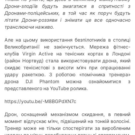
Дрони-злодіїв будуть змагатися в спритності з
Дронами-поліцейських, в той час як поруч будуть
літати Дрони-роззяви і знімати це все одночасно
транслюючи наживо.
Але на цьому використання безпілотників в столиці
Великобританії не закінчується. Мережа фітнес-
клубів Virgin Active на тенісних кортах в Лондоні
(район Нортвуд) стала використовувати дрона, який
скидає тенісистові з висоти м’яч при опрацюванні
удару ракеткою. З роботою «помічника тренера»
дрона DJI Phantom можна ознайомитися з
представленого на YouTube ролика.
https://youtu.be/-M8BGPdXN7c
Дрон, оснащений механізмом скидання, в певний
момент відпускає м’яч, підвішений на тонкій волосіні.
Тренер може не тільки спостерігати за виробленим