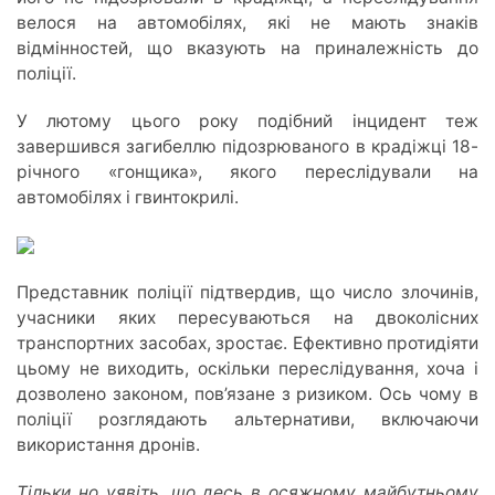
велося на автомобілях, які не мають знаків
відмінностей, що вказують на приналежність до
поліції.
У лютому цього року подібний інцидент теж
завершився загибеллю підозрюваного в крадіжці 18-
річного «гонщика», якого переслідували на
автомобілях і гвинтокрилі.
Представник поліції підтвердив, що число злочинів,
учасники яких пересуваються на двоколісних
транспортних засобах, зростає. Ефективно протидіяти
цьому не виходить, оскільки переслідування, хоча і
дозволено законом, пов’язане з ризиком. Ось чому в
поліції розглядають альтернативи, включаючи
використання дронів.
Тільки но уявіть, що десь в осяжному майбутньому