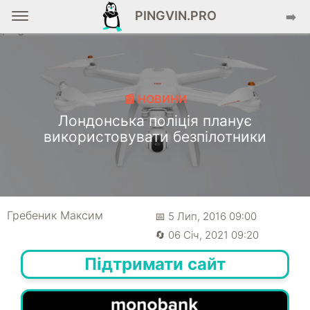
PINGVIN.PRO
➡️
📰 НОВИНИ
Лондонська поліція планує
використовувати безпілотники
Гребеник Максим
📅 5 Лип, 2016 09:00
🔄 06 Січ, 2021 09:20
Підтримати сайт