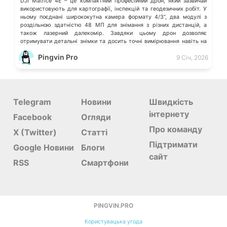
DJI Matrice 4E – це компактний професійний дрон, який зазвичай
використовують для картографії, інспекцій та геодезичних робіт. У
ньому поєднані ширококутна камера формату 4/3”, два модулі з
роздільною здатністю 48 МП для знімання з різних дистанцій, а
також лазерний далекомір. Завдяки цьому дрон дозволяє
отримувати детальні знімки та досить точні вимірювання навіть на
значній відстані. […]
Pingvin Pro
9 Січ, 2026
Telegram
Новини
Швидкість
інтернету
Facebook
Огляди
Про команду
X (Twitter)
Статті
Підтримати
Google Новини
Блоги
сайт
RSS
Смартфони
PINGVIN.PRO
Користувацька угода