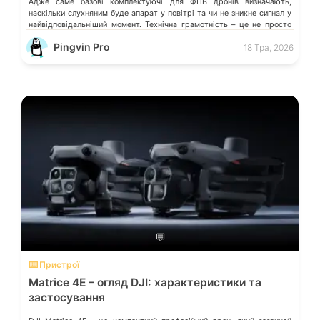
Адже саме базові комплектуючі для ФПВ дронів визначають,
наскільки слухняним буде апарат у повітрі та чи не зникне сигнал у
найвідповідальніший момент. Технічна грамотність – це не просто
теорія, а ваш […]
Pingvin Pro
18 Тра, 2026
💬
⌨️ Пристрої
Matrice 4E – огляд DJI: характеристики та
застосування