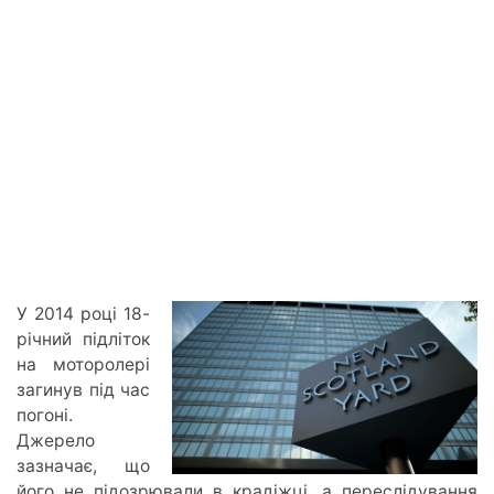
У 2014 році 18-
річний підліток
на моторолері
загинув під час
погоні.
Джерело
зазначає, що
його не підозрювали в крадіжці, а переслідування