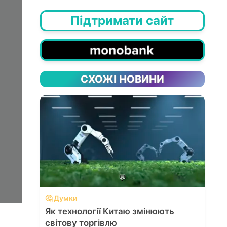
Підтримати сайт
СХОЖІ НОВИНИ
💬
🤔 Думки
Як технології Китаю змінюють
світову торгівлю