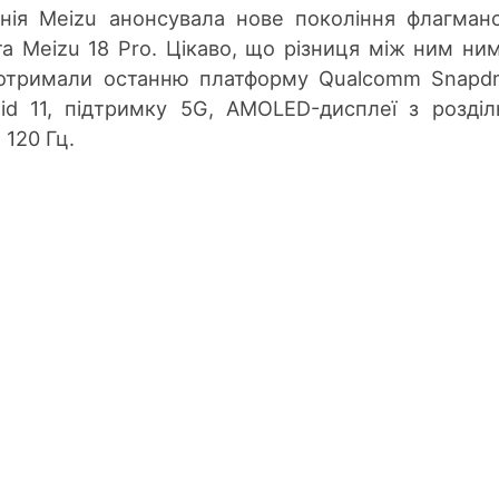
анія Meizu анонсувала нове покоління флагман
та Meizu 18 Pro. Цікаво, що різниця між ним ни
 отримали останню платформу Qualcomm Snapd
id 11, підтримку 5G, AMOLED-дисплеї з розді
 120 Гц.