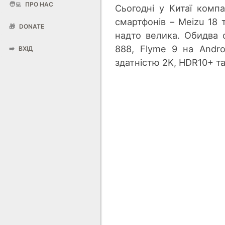
🧑‍💻
ПРО НАС
Сьогодні у Китаї комп
смартфонів – Meizu 18 
🎁
DONATE
надто велика. Обидва
888, Flyme 9 на Andro
➡️
ВХІД
здатністю 2K, HDR10+ та