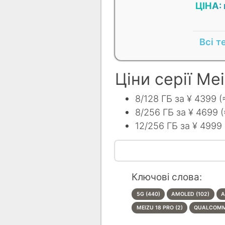
ЦІНА:
Всі т
Ціни серії Mei
8/128 ГБ за ¥ 4399 (≈
8/256 ГБ за ¥ 4699 (
12/256 ГБ за ¥ 4999 (
Ключові слова:
5G (440)
AMOLED (102)
A
MEIZU 18 PRO (2)
QUALCOMM