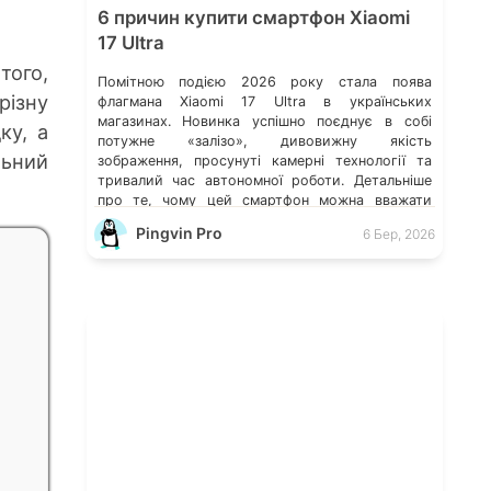
6 причин купити смартфон Xiaomi
17 Ultra
того,
Помітною подією 2026 року стала поява
різну
флагмана Xiaomi 17 Ultra в українських
магазинах. Новинка успішно поєднує в собі
ку, а
потужне «залізо», дивовижну якість
льний
зображення, просунуті камерні технології та
тривалий час автономної роботи. Детальніше
про те, чому цей смартфон можна вважати
одним з найкращих пропозицій на ринку у
Pingvin Pro
6 Бер, 2026
своєму класі, розповідаємо в статті нижче.
Флагманська камера 200 […]