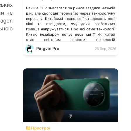
ських
Раніше КНР змагалася за ринки завдяки низькій
ми не
ціні, але сьогодні перемагає через технологічну
перевагу. Китайські технології створюють нові
ragon
ніші та стандарти, змушуючи глобальних
льною
гравців напружуватися. Про які саме технології
Китаю незабаром почує весь світ? Як Китай
став світовим лідером технологій
Технологічність країни — це не випадковість, а
Pingvin Pro
26 Бер, 2026
результат колосальних державних інвестицій,
жорсткого протекціонізму та здатності […]
💬
⌨️ Пристрої