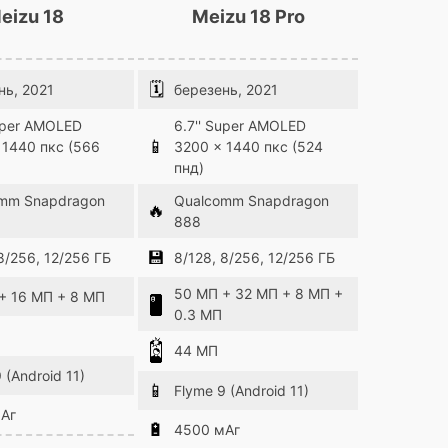
eizu 18
Meizu 18 Pro
🗓
нь, 2021
березень, 2021
uper AMOLED
6.7'' Super AMOLED
📱
 1440 пкс (566
3200 x 1440 пкс (524
пнд)
mm Snapdragon
Qualcomm Snapdragon
🔥
888
💾
8/256, 12/256 ГБ
8/128, 8/256, 12/256 ГБ
50 МП + 32 МП + 8 МП +
+ 16 МП + 8 МП
0.3 МП
44 МП
 (Android 11)
📱
Flyme 9 (Android 11)
Аг
🔋
4500 мАг