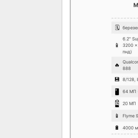
M
🗓
березе
6.2" S
📱
3200 x
пнд)
Qualco
🔥
888
💾
8/128, 
64 МП 
20 МП
📱
Flyme 9
🔋
4000 м