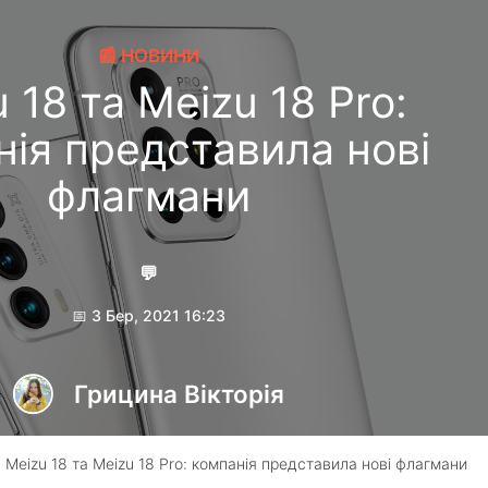
📰 НОВИНИ
 18 та Meizu 18 Pro:
нія представила нові
флагмани
💬
📅 3 Бер, 2021 16:23
Грицина Вікторія
 Meizu 18 та Meizu 18 Pro: компанія представила нові флагмани