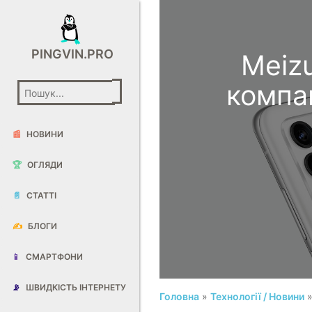
PINGVIN.PRO
Meizu
компа
📰
НОВИНИ
🏆
ОГЛЯДИ
📄
СТАТТІ
✍️
БЛОГИ
📱
СМАРТФОНИ
📡
ШВИДКІСТЬ ІНТЕРНЕТУ
Головна
»
Технології / Новини
»