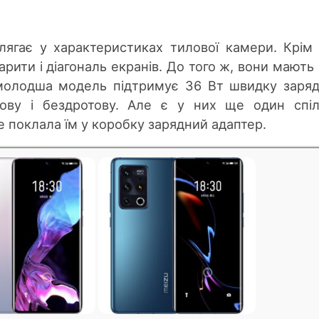
лягає у характеристиках тилової камери. Крім 
арити і діагональ екранів. До того ж, вони мають 
 молодша модель підтримує 36 Вт швидку заряд
тову і бездротову. Але є у них ще один спі
 поклала їм у коробку зарядний адаптер.