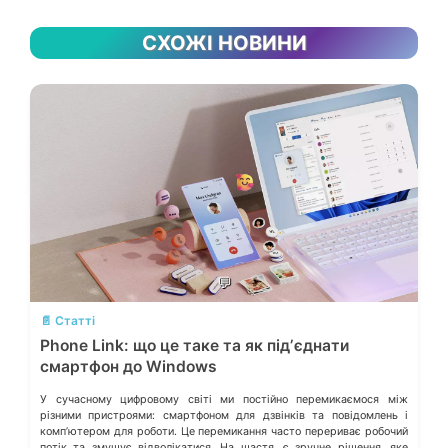
СХОЖІ НОВИНИ
💬
📄 Статті
Phone Link: що це таке та як підʼєднати
смартфон до Windows
У сучасному цифровому світі ми постійно перемикаємося між
різними пристроями: смартфоном для дзвінків та повідомлень і
компʼютером для роботи. Це перемикання часто перериває робочий
потік та змушує відволікатися. На щастя, є зручне рішення, яке