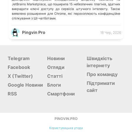
JetBrains Marketplace, що поширила 15 небезпечних плагінів, здатних
викрадати ключі доступу до сервісів штучного інтелекту. Також
виявлено розширення для Chrome, які перехоплюють конфіденційне
спілкування з ШІ-чатботами.
Pingvin Pro
18 Чер, 2026
Telegram
Новини
Швидкість
інтернету
Facebook
Огляди
Про команду
X (Twitter)
Статті
Підтримати
Google Новини
Блоги
сайт
RSS
Смартфони
PINGVIN.PRO
Користувацька угода