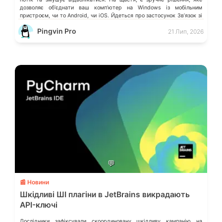
дозволяє обʼєднати ваш компʼютер на Windows із мобільним
пристроєм, чи то Android, чи iOS. Йдеться про застосунок Звʼязок зі
смартфоном (Phone Link) від Microsoft, що перетворює ваш ПК на
Pingvin Pro
21 Лип, 2026
своєрідний «міст» до функцій смартфона.
💬
📰 Новини
Шкідливі ШІ плагіни в JetBrains викрадають
API-ключі
Дослідники зафіксували скоординовану шкідливу кампанію на