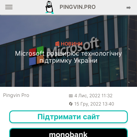
PINGVIN.PRO
➡️
📰 НОВИНИ
Microsoft розширює технологічну
підтримку України
Pingvin Pro
📅 4 Лис, 2022 11:32
🔄 15 Гру, 2022 13:40
Підтримати сайт