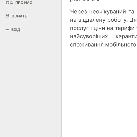
🧑‍💻
ПРО НАС
Через неочікуваний та
🎁
DONATE
на віддалену роботу. Ц
послуг і ціни на тарифи
➡️
ВХІД
найсуворіших карант
споживання мобільного 