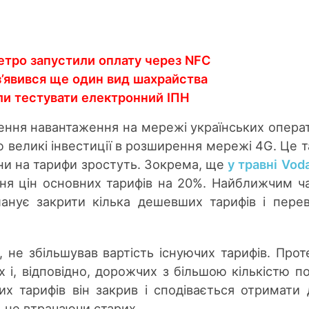
етро запустили оплату через NFC
з’явився ще один вид шахрайства
ли тестувати електронний ІПН
ення навантаження на мережі українських операт
 великі інвестиції в розширення мережі 4G. Це 
іни на тарифи зростуть. Зокрема, ще
у травні Vod
я цін основних тарифів на 20%. Найближчим ч
анує закрити кілька дешевших тарифів і пере
, не збільшував вартість існуючих тарифів. Проте
 і, відповідно, дорожчих з більшою кількістю по
х тарифів він закрив і сподівається отримати 
, не втрачаючи старих.