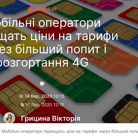
📰 НОВИНИ
більні оператори
щать ціни на тарифи
ез більший попит і
розгортання 4G
💬
📅 14 Вер, 2020 12:15
🔄 11 Лис, 2020 12:15
Грицина Вікторія
 Мобільні оператори підвищать ціни на тарифи через більший попи