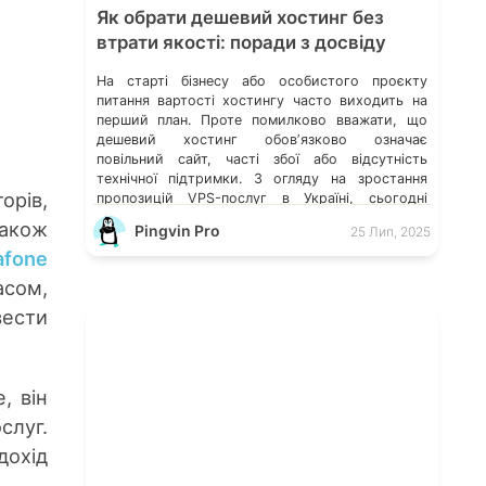
Як обрати дешевий хостинг без
втрати якості: поради з досвіду
На старті бізнесу або особистого проєкту
питання вартості хостингу часто виходить на
перший план. Проте помилково вважати, що
дешевий хостинг обовʼязково означає
повільний сайт, часті збої або відсутність
технічної підтримки. З огляду на зростання
орів,
пропозицій VPS-послуг в Україні, сьогодні
можна знайти оптимальне рішення, яке поєднує
також
Pingvin Pro
25 Лип, 2025
доступну ціну та стабільну роботу — важливо
afone
лише знати, на […]
асом,
вести
, він
слуг.
дохід