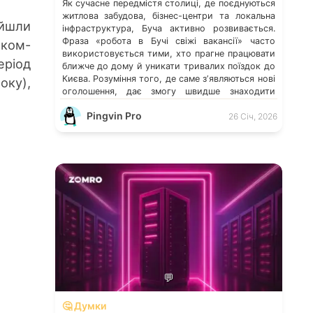
Як сучасне передмістя столиці, де поєднуються
житлова забудова, бізнес-центри та локальна
йшли
інфраструктура, Буча активно розвивається.
Фраза «робота в Бучі свіжі вакансії» часто
еком-
використовується тими, хто прагне працювати
період
ближче до дому й уникати тривалих поїздок до
Києва. Розуміння того, де саме зʼявляються нові
ку),
оголошення, дає змогу швидше знаходити
перспективні можливості. Які напрями
Pingvin Pro
працевлаштування переважають у місті […]
26 Січ, 2026
💬
🤔 Думки