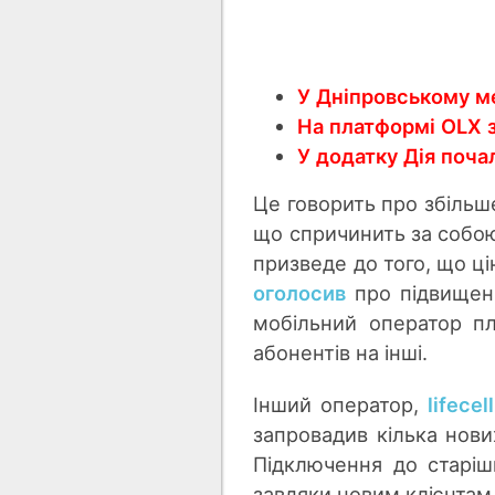
У Дніпровському м
На платформі OLX 
У додатку Дія поча
Це говорить про збільш
що спричинить за собою
призведе до того, що ц
оголосив
про підвищенн
мобільний оператор пл
абонентів на інші.
Інший оператор,
lifecell
запровадив кілька нових
Підключення до старіши
завдяки новим клієнтам