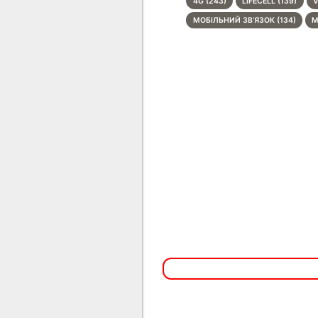
4G (243)
LIFECELL (139)
V
МОБІЛЬНИЙ ЗВʼЯЗОК (134)
М