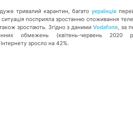
 дуже тривалий карантин, багато
українців
пере
я ситуація посприяла зростанню споживання тел
 також зростають. Згідно з даними
Vodafone
, за 
инних обмежень (квітень-червень 2020 ро
Інтернету зросло на 42%.