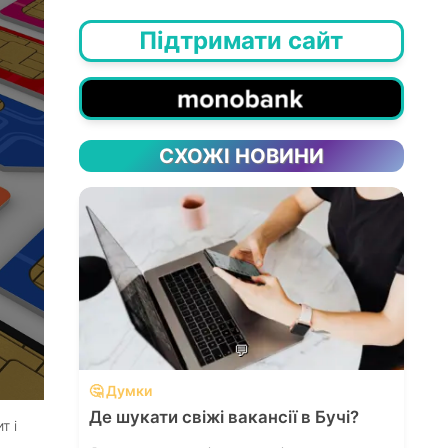
Підтримати сайт
СХОЖІ НОВИНИ
💬
🤔 Думки
Де шукати свіжі вакансії в Бучі?
т і