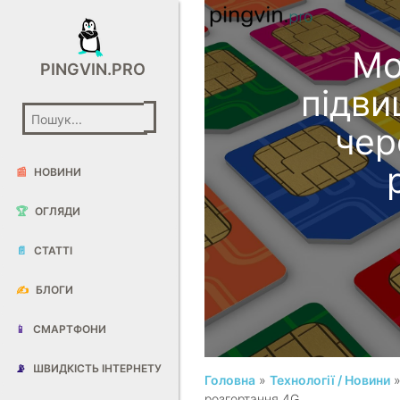
Мо
PINGVIN.PRO
підви
чер
📰
НОВИНИ
🏆
ОГЛЯДИ
📄
СТАТТІ
✍️
БЛОГИ
📱
СМАРТФОНИ
📡
ШВИДКІСТЬ ІНТЕРНЕТУ
Головна
»
Технології / Новини
»
розгортання 4G