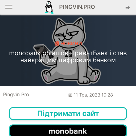
PINGVIN.PRO
➡️
📰 НОВИНИ
monobank обійшов ПриватБанк і став
найкращим цифровим банком
Pingvin Pro
📅 11 Тра, 2023 10:28
Підтримати сайт