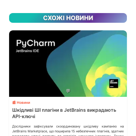
СХОЖІ НОВИНИ
💬
📰 Новини
Шкідливі ШІ плагіни в JetBrains викрадають
API-ключі
Дослідники зафіксували скоординовану шкідливу кампанію на
JetBrains Marketplace, що поширила 15 небезпечних плагінів, здатних