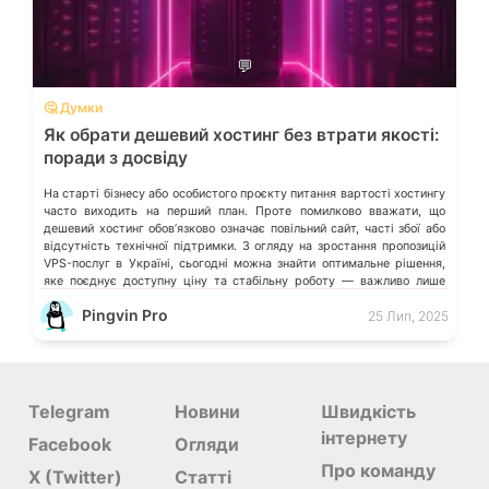
💬
🤔 Думки
Як обрати дешевий хостинг без втрати якості:
поради з досвіду
На старті бізнесу або особистого проєкту питання вартості хостингу
часто виходить на перший план. Проте помилково вважати, що
дешевий хостинг обовʼязково означає повільний сайт, часті збої або
відсутність технічної підтримки. З огляду на зростання пропозицій
VPS-послуг в Україні, сьогодні можна знайти оптимальне рішення,
яке поєднує доступну ціну та стабільну роботу — важливо лише
знати, на […]
Pingvin Pro
25 Лип, 2025
Telegram
Новини
Швидкість
інтернету
Facebook
Огляди
Про команду
X (Twitter)
Статті