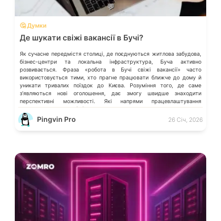
💬
🤔 Думки
Де шукати свіжі вакансії в Бучі?
Як сучасне передмістя столиці, де поєднуються житлова забудова,
бізнес-центри та локальна інфраструктура, Буча активно
розвивається. Фраза «робота в Бучі свіжі вакансії» часто
використовується тими, хто прагне працювати ближче до дому й
уникати тривалих поїздок до Києва. Розуміння того, де саме
зʼявляються нові оголошення, дає змогу швидше знаходити
перспективні можливості. Які напрями працевлаштування
переважають у місті […]
Pingvin Pro
26 Січ, 2026