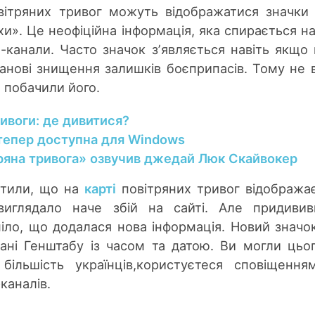
овітряних тривог можуть відображатися значки
и». Це неофіційна інформація, яка спирається на
-канали. Часто значок зʼявляється навіть якщо 
анові знищення залишків боєприпасів. Тому не 
 побачили його.
ривоги: де дивитися?
 тепер доступна для Windows
ряна тривога» озвучив джедай Люк Скайвокер
тили, що на
карті
повітряних тривог відобража
 виглядало наче збій на сайті. Але придиви
іло, що додалася нова інформація. Новий значо
 дані Генштабу із часом та датою. Ви могли цьо
більшість українців,користуєтеся сповіщення
каналів.