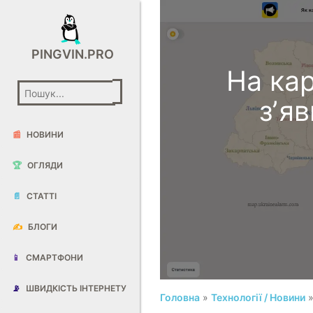
PINGVIN.PRO
На кар
зʼя
📰
НОВИНИ
🏆
ОГЛЯДИ
📄
СТАТТІ
✍️
БЛОГИ
📱
СМАРТФОНИ
📡
ШВИДКІСТЬ ІНТЕРНЕТУ
Головна
»
Технології / Новини
»