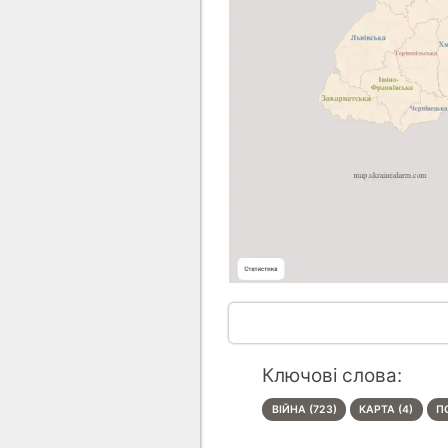
Ключові слова:
ВІЙНА (723)
КАРТА (4)
П