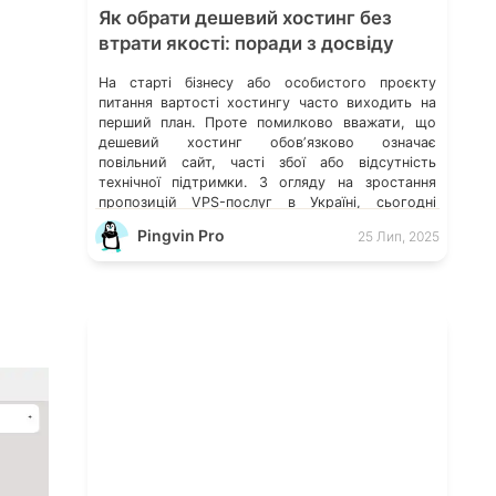
Як обрати дешевий хостинг без
втрати якості: поради з досвіду
На старті бізнесу або особистого проєкту
питання вартості хостингу часто виходить на
перший план. Проте помилково вважати, що
дешевий хостинг обовʼязково означає
повільний сайт, часті збої або відсутність
технічної підтримки. З огляду на зростання
пропозицій VPS-послуг в Україні, сьогодні
можна знайти оптимальне рішення, яке поєднує
Pingvin Pro
25 Лип, 2025
доступну ціну та стабільну роботу — важливо
лише знати, на […]