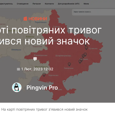
📰 НОВИНИ
ті повітряних тривог
вився новий значок
💬
📅 1 Лют, 2023 12:32
Pingvin Pro
 На карті повітряних тривог зʼявився новий значок