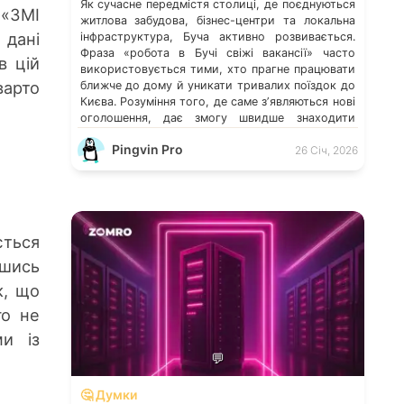
Як сучасне передмістя столиці, де поєднуються
 «ЗМІ
житлова забудова, бізнес-центри та локальна
 дані
інфраструктура, Буча активно розвивається.
Фраза «робота в Бучі свіжі вакансії» часто
в цій
використовується тими, хто прагне працювати
варто
ближче до дому й уникати тривалих поїздок до
Києва. Розуміння того, де саме зʼявляються нові
оголошення, дає змогу швидше знаходити
перспективні можливості. Які напрями
Pingvin Pro
працевлаштування переважають у місті […]
26 Січ, 2026
ється
вшись
к, що
го не
ми із
💬
🤔 Думки