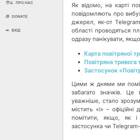
🧑‍💻
ПРО НАС
Як відомо, на карті п
повідомляють про вибух
🎁
DONATE
джерел, як-от Telegram
області проводяться пл
➡️
ВХІД
одразу панікувати, якщо
Карта повітряної т
Повітряна тривога
Застосунок «Повіт
Цими ж днями ми помі
забагато значків. Це
уважніше, стало зрозум
містить «і» – офіційні
помітити, якщо, як і 
застосунка чи Telegram-