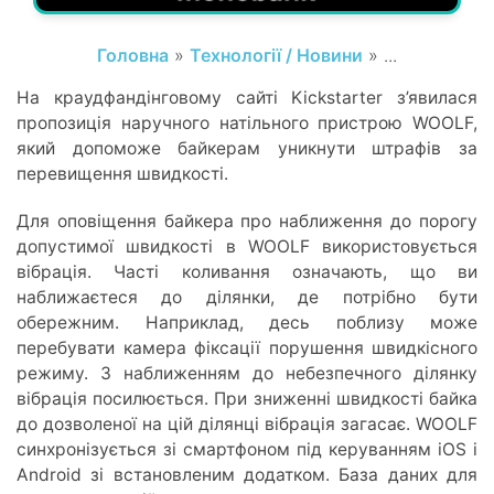
Головна
»
Технології / Новини
» ...
На краудфандінговому сайті Kickstarter з’явилася
пропозиція наручного натільного пристрою WOOLF,
який допоможе байкерам уникнути штрафів за
перевищення швидкості.
Для оповіщення байкера про наближення до порогу
допустимої швидкості в WOOLF використовується
вібрація. Часті коливання означають, що ви
наближаєтеся до ділянки, де потрібно бути
обережним. Наприклад, десь поблизу може
перебувати камера фіксації порушення швидкісного
режиму. З наближенням до небезпечного ділянку
вібрація посилюється. При зниженні швидкості байка
до дозволеної на цій ділянці вібрація загасає. WOOLF
синхронізується зі смартфоном під керуванням iOS і
Android зі встановленим додатком. База даних для