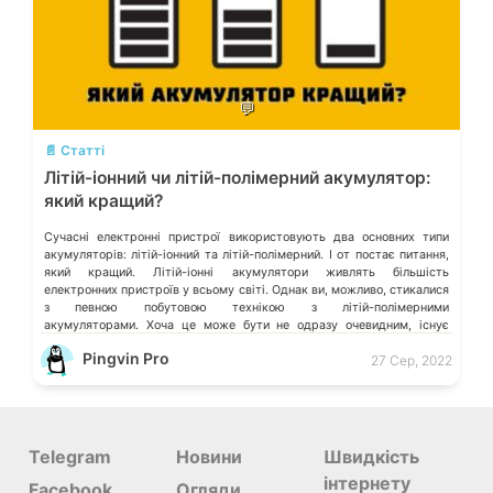
💬
📄 Статті
Літій-іонний чи літій-полімерний акумулятор:
який кращий?
Сучасні електронні пристрої використовують два основних типи
акумуляторів: літій-іонний та літій-полімерний. І от постає питання,
який кращий. Літій-іонні акумулятори живлять більшість
електронних пристроїв у всьому світі. Однак ви, можливо, стикалися
з певною побутовою технікою з літій-полімерними
акумуляторами. Хоча це може бути не одразу очевидним, існує
значна різниця між літій-іонними та літій-полімерними
Pingvin Pro
27 Сер, 2022
акумуляторами. У цій статті ми детально розглянемо […]
Telegram
Новини
Швидкість
інтернету
Facebook
Огляди