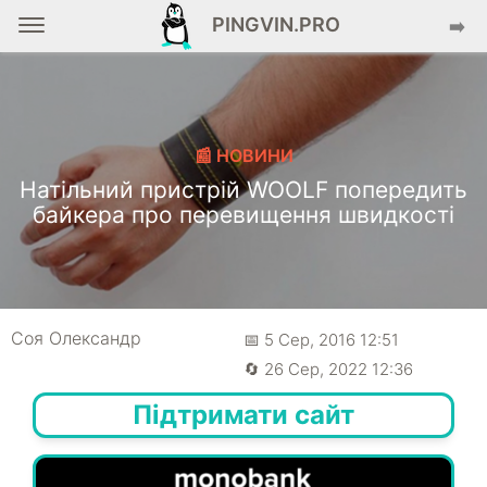
PINGVIN.PRO
➡️
📰 НОВИНИ
Натільний пристрій WOOLF попередить
байкера про перевищення швидкості
Соя Олександр
📅 5 Сер, 2016 12:51
🔄 26 Сер, 2022 12:36
Підтримати сайт