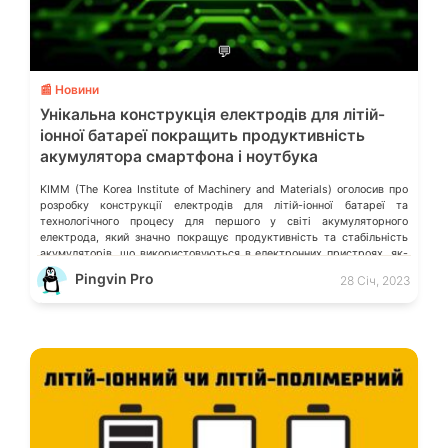
💬
📰 Новини
Унікальна конструкція електродів для літій-
іонної батареї покращить продуктивність
акумулятора смартфона і ноутбука
KIMM (The Korea Institute of Machinery and Materials) оголосив про
розробку конструкції електродів для літій-іонної батареї та
технологічного процесу для першого у світі акумуляторного
електрода, який значно покращує продуктивність та стабільність
акумуляторів, що використовуються в електронних пристроях, як-
от смартфони, ноутбуки та електромобілі. Літій-іонний чи літій-
Pingvin Pro
28 Січ, 2023
полімерний акумулятор: який кращий? Дослідники створили
акумулятор, який заряджається за лічені хвилини […]