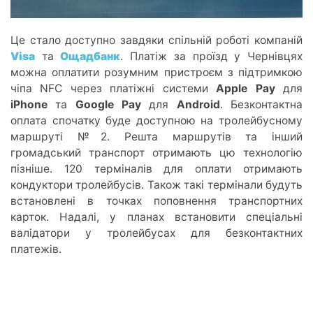
Це стало доступно завдяки спільній роботі компаній
Visa
та
Ощадбанк
. Платіж за проїзд у Чернівцях
можна оплатити розумним пристроєм з підтримкою
чіпа NFC через платіжні системи
Apple Pay
для
iPhone
та
Google Pay
для
Android
. Безконтактна
оплата спочатку буде доступною на тролейбусному
маршруті №2. Решта маршрутів та інший
громадський транспорт отримають цю технологію
пізніше. 120 терміналів для оплати отримають
кондуктори тролейбусів. Також такі термінали будуть
встановлені в точках поповнення транспортних
карток. Надалі, у планах встановити спеціальні
валідатори у тролейбусах для безконтактних
платежів.