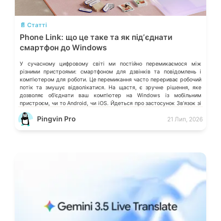
💬
📄 Статті
Phone Link: що це таке та як підʼєднати
смартфон до Windows
У сучасному цифровому світі ми постійно перемикаємося між
різними пристроями: смартфоном для дзвінків та повідомлень і
компʼютером для роботи. Це перемикання часто перериває робочий
потік та змушує відволікатися. На щастя, є зручне рішення, яке
дозволяє обʼєднати ваш компʼютер на Windows із мобільним
пристроєм, чи то Android, чи iOS. Йдеться про застосунок Звʼязок зі
смартфоном (Phone Link) від Microsoft, що перетворює ваш ПК на
Pingvin Pro
21 Лип, 2026
своєрідний «міст» до функцій смартфона.