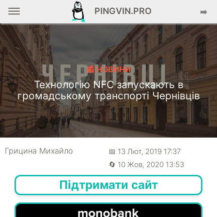
PINGVIN.PRO
➡️
📰 НОВИНИ
Технологію NFC запускають в
громадському транспорті Чернівців
Грицина Михайло
📅 13 Лют, 2019 17:37
🔄 10 Жов, 2020 13:53
Підтримати сайт