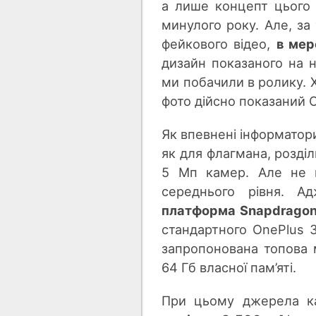
а лише концепт цього 
минулого року. Але, за 
фейкового відео,
в мер
дизайн показаного на н
ми побачили в ролику. 
фото дійсно показаний O
Як впевнені інформатор
як для флагмана, розділ
5 Мп камер. Але не п
середнього рівня. 
платформа Snapdrago
стандартного OnePlus 3
запропонована топова 
64 Гб власної пам’яті.
При цьому джерела к