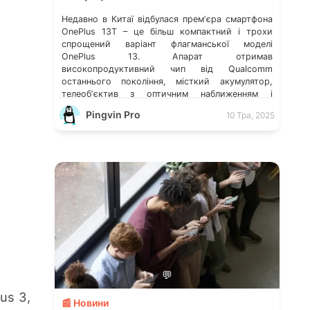
Недавно в Китаї відбулася премʼєра смартфона
OnePlus 13T – це більш компактний і трохи
спрощений варіант флагманської моделі
OnePlus 13. Апарат отримав
високопродуктивний чип від Qualcomm
останнього покоління, місткий акумулятор,
телеобʼєктив з оптичним наближенням і
приємну ціну (менше як $500 у себе на
Pingvin Pro
10 Тра, 2025
батьківщині). Якщо ви хочете купити телефон
недорого, новинка може стати ідеальним
вибором. […]
💬
us 3,
📰 Новини