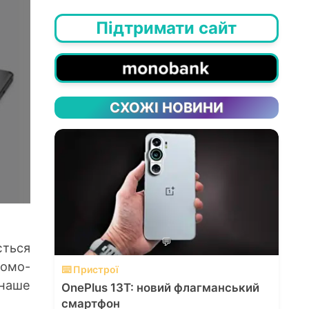
Підтримати сайт
СХОЖІ НОВИНИ
💬
ється
ромо-
⌨️ Пристрої
 наше
OnePlus 13T: новий флагманський
смартфон