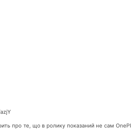
YazjY
рить про те, що в ролику показаний не сам OnePl