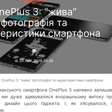
📰 НОВИНИ
nePlus 3: “жива”
фотографія та
теристики смартфона
💬
📅 20 Лют, 2016 20:35
Гребеник Максим
 OnePlus 3: “жива” фотографія та характеристики смартфона
манського смартфона OnePlus 3 напевно залиша
 ми дуже здивувалися вчорашньому витоку п
 дизайн цього ґаджета. І, як з’ясувалося,
не.