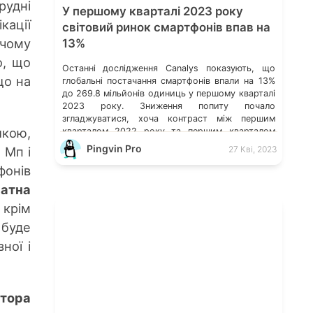
рудні
У першому кварталі 2023 року
кації
світовий ринок смартфонів впав на
ичому
13%
о, що
Останні дослідження Canalys показують, що
що на
глобальні постачання смартфонів впали на 13%
до 269.8 мільйонів одиниць у першому кварталі
2023 року. Зниження попиту почало
згладжуватися, хоча контраст між першим
икою,
кварталом 2022 року та першим кварталом
2023 року все ще помітний. Дослідження
Pingvin Pro
27 Кві, 2023
 Мп і
Canalys: світове постачання смартфонів за 4-ий
фонів
кв. 2022 р. Витрати на хмарні послуги в усьому
[…]
атна
 крім
 буде
ної і
тора