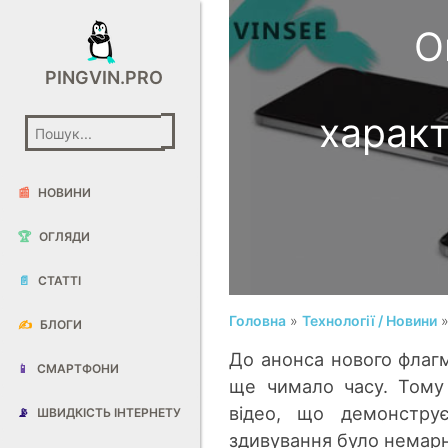
O
PINGVIN.PRO
харак
📰
НОВИНИ
🏆
ОГЛЯДИ
📄
СТАТТІ
Головна
»
Технології / Новини
»
✍️
БЛОГИ
До анонса нового флаг
📱
СМАРТФОНИ
ще чимало часу. Тому
відео, що демонструє
📡
ШВИДКІСТЬ ІНТЕРНЕТУ
здивування було немар