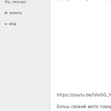
🧑‍💻
ПРО НАС
🎁
DONATE
➡️
ВХІД
https://youtu.be/iVoGG_
Більш свіжий витік гово