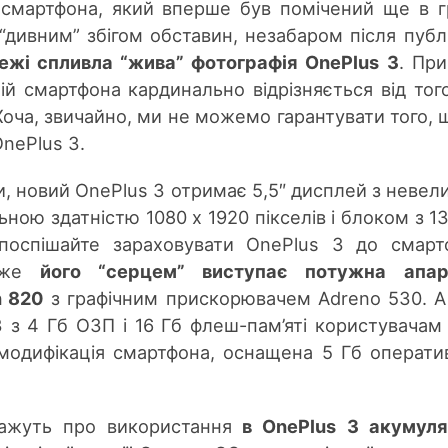
смартфона, який вперше був помічений ще в г
“дивним” збігом обставин, незабаром після публі
ежі спливла “жива” фотографія OnePlus 3
. Пр
ій смартфона кардинально відрізняється від тог
Хоча, звичайно, ми не можемо гарантувати того, 
nePlus 3.
и, новий OnePlus 3 отримає 5,5″ дисплей з невел
ьною здатністю 1080 x 1920 пікселів і блоком з 13
оспішайте зараховувати OnePlus 3 до смарт
Адже
його “серцем” виступає потужна апар
n 820
з графічним прискорювачем Adreno 530. А
 з 4 Гб ОЗП і 16 Гб флеш-пам’яті користувачам
модифікація смартфона, оснащена 5 Гб оператив
ажуть про використання
в OnePlus 3 акумуля