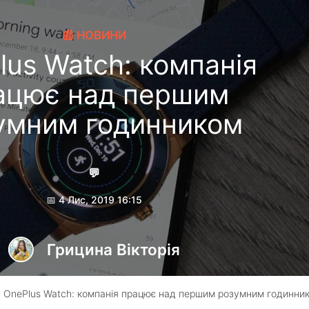
📰 НОВИНИ
lus Watch: компанія
ацює над першим
умним годинником
💬
📅 4 Лис, 2019 16:15
Грицина Вікторія
 OnePlus Watch: компанія працює над першим розумним годинни