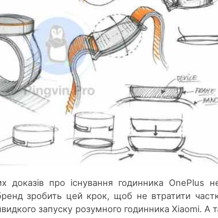
х доказів про існування годинника OnePlus н
бренд зробить цей крок, щоб не втратити част
швидкого запуску розумного годинника Xiaomi. А 