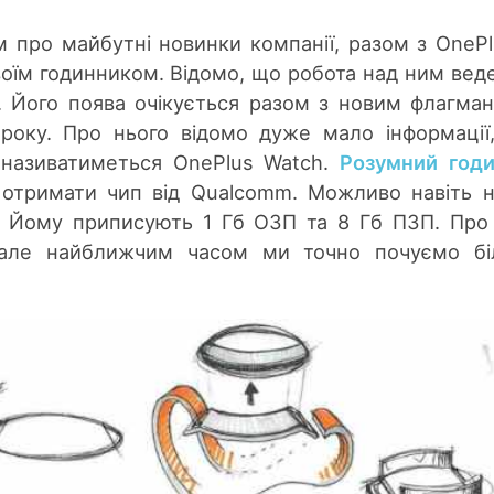
ом про майбутні новинки компанії, разом з OnePl
оїм годинником. Відомо, що робота над ним вед
. Його поява очікується разом з новим флагма
року. Про нього відомо дуже мало інформації
 називатиметься OnePlus Watch.
Розумний год
 отримати чип від Qualcomm. Можливо навіть 
. Йому приписують 1 Гб ОЗП та 8 Гб ПЗП. Про
 але найближчим часом ми точно почуємо бі