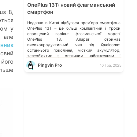
OnePlus 13T: новий флагманський
us 8,
смартфон
еться
Недавно в Китаї відбулася премʼєра смартфона
ном у
OnePlus 13T – це більш компактний і трохи
спрощений варіант флагманської моделі
, але
OnePlus 13. Апарат отримав
инник
високопродуктивний чип від Qualcomm
останнього покоління, місткий акумулятор,
новий
телеобʼєктив з оптичним наближенням і
 його
приємну ціну (менше як $500 у себе на
Pingvin Pro
10 Тра, 2025
батьківщині). Якщо ви хочете купити телефон
льше
недорого, новинка може стати ідеальним
вибором. […]