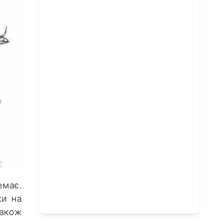
емає.
ки на
також