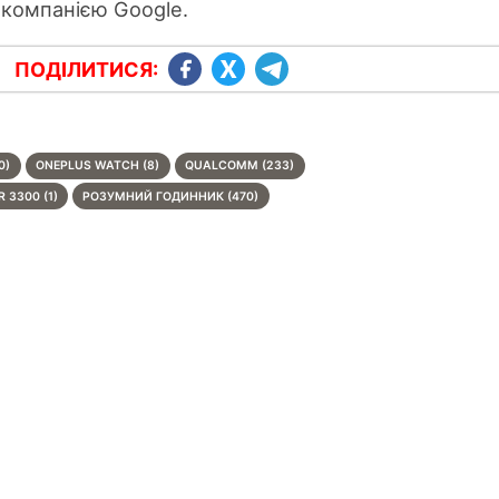
t компанією Google.
ПОДІЛИТИСЯ:
0)
ONEPLUS WATCH (8)
QUALCOMM (233)
3300 (1)
РОЗУМНИЙ ГОДИННИК (470)