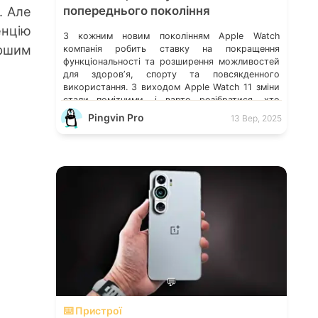
. Але
попереднього покоління
енцію
З кожним новим поколінням Apple Watch
ршим
компанія робить ставку на покращення
функціональності та розширення можливостей
для здоровʼя, спорту та повсякденного
використання. З виходом Apple Watch 11 зміни
стали помітними, і варто розібратися, хто
дійсно виграє від апгрейду, а кому можна
Pingvin Pro
13 Вер, 2025
залишатися на попередніх моделях. Основні
нововведення Apple Watch 11 Apple Watch 11
отримали кілька ключових […]
💬
⌨️ Пристрої