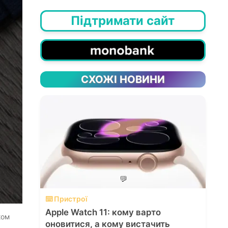
Підтримати сайт
СХОЖІ НОВИНИ
💬
⌨️ Пристрої
Apple Watch 11: кому варто
ком
оновитися, а кому вистачить