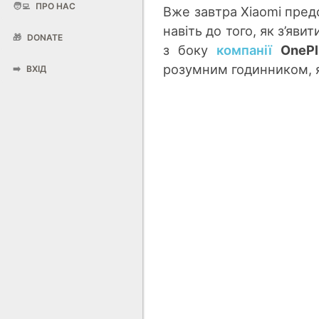
🧑‍💻
ПРО НАС
Вже завтра Xiaomi пред
навіть до того, як з’яв
🎁
DONATE
з боку
компанії
OnePl
розумним годинником, 
➡️
ВХІД