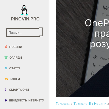
PINGVIN.PRO
OneP
пр
роз
📰
НОВИНИ
🏆
ОГЛЯДИ
📄
СТАТТІ
✍️
БЛОГИ
📱
СМАРТФОНИ
📡
ШВИДКІСТЬ ІНТЕРНЕТУ
Головна
»
Технології / Новини
»