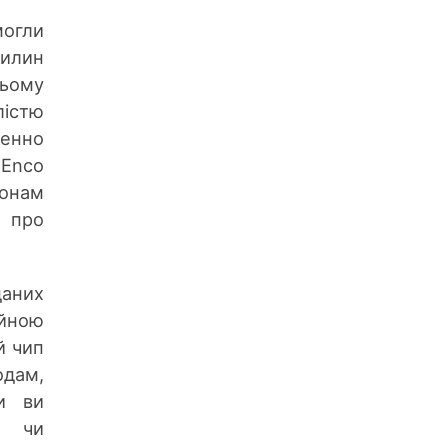
могли
илин
цьому
лістю
енно
 Enco
онам
 про
даних
ійною
й чип
дам,
и ви
о чи