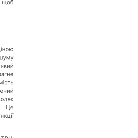
, щоб
о
ціною
 шуму
 який
агне
мість
ений
воляє
м. Це
кції