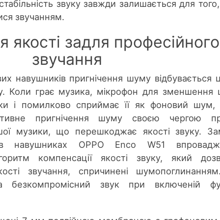
 стабільність звуку завжди залишається для того
ися звучанням.
я якості задля професійног
звучання
вих навушників пригнічення шуму відбувається 
ку. Коли грає музика, мікрофон для зменшення
ики і помилково сприймає її як фоновий шум,
ктивне пригнічення шуму своєю чергою пр
шої музики, що перешкоджає якості звуку. За
у в навушниках OPPO Enco W51 впровадж
горитм компенсації якості звуку, який доз
якості звучання, спричинені шумопоглинання
а безкомпромісний звук при включеній фун