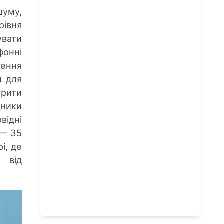
шуму,
рівня
увати
фонні
чення
п для
рити
шники
відні
 — 35
і, де
 від