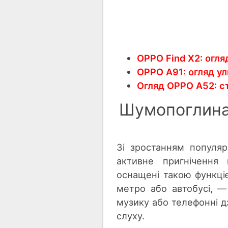
OPPO Find X2: огля
OPPO A91: огляд у
Огляд OPPO A52: с
Шумопоглина
Зі зростанням популяр
активне пригнічення
оснащені такою функці
метро або автобусі, —
музику або телефонні д
слуху.