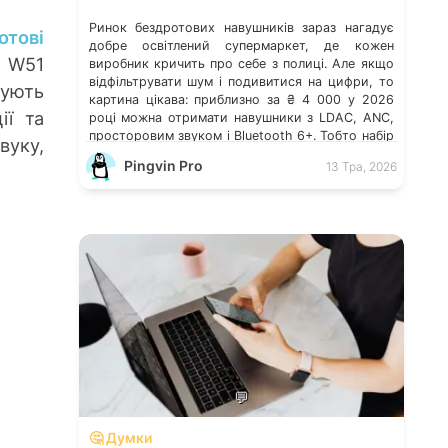
Ринок бездротових навушників зараз нагадує
отові
добре освітлений супермаркет, де кожен
o W51
виробник кричить про себе з полиці. Але якщо
відфільтрувати шум і подивитися на цифри, то
зують
картина цікава: приблизно за ₴ 4 000 у 2026
ії та
році можна отримати навушники з LDAC, ANC,
просторовим звуком і Bluetooth 6+. Тобто набір
вуку,
можливостей, за який ще 2 роки тому […]
Pingvin Pro
13 Тра, 2026
💬
🤔 Думки