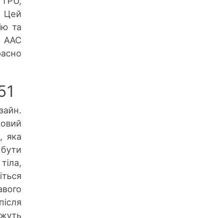
 TPU,
. Цей
ію та
я AAC
асно
51
зайн.
овий
, яка
бути
тіла,
іться
авого
після
жуть