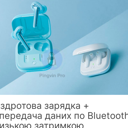
здротова зарядка +
передача даних по Bluetooth
изькою затримкою