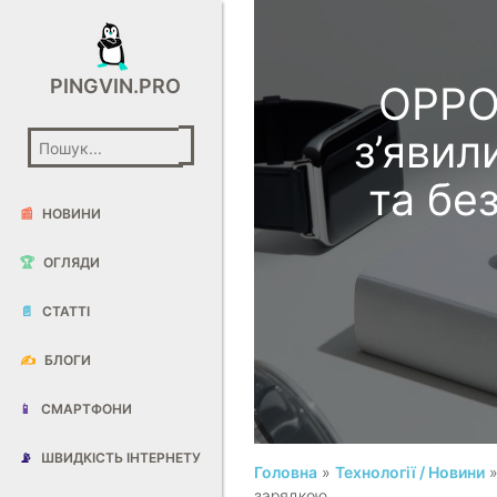
PINGVIN.PRO
OPPO 
з’явил
та бе
📰
НОВИНИ
🏆
ОГЛЯДИ
📄
СТАТТІ
✍️
БЛОГИ
📱
СМАРТФОНИ
📡
ШВИДКІСТЬ ІНТЕРНЕТУ
Головна
»
Технології / Новини
»
зарядкою