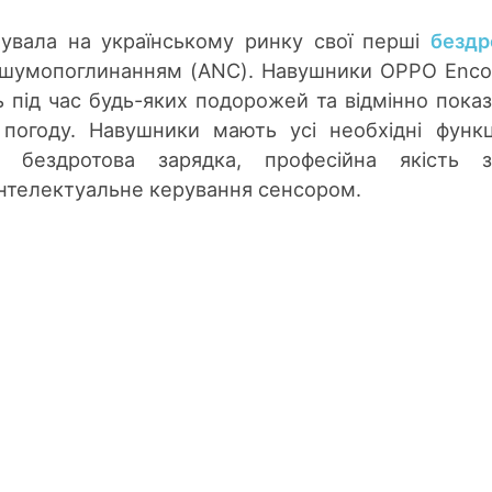
увала на українському ринку свої перші
бездр
шумопоглинанням (ANC). Навушники OPPO Enc
 під час будь-яких подорожей та відмінно пока
 погоду. Навушники мають усі необхідні функц
т бездротова зарядка, професійна якість з
інтелектуальне керування сенсором.