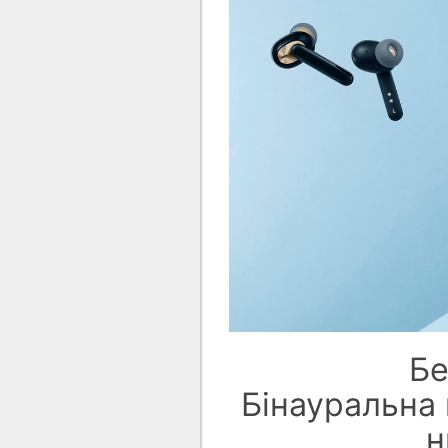
Бе
Бінауральна 
н