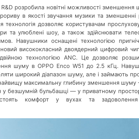
 R&D розробила новітні можливості зменшення 
рориву в якості звучання музики та зменшенні 
Ця технологія дозволяє користувачам прослухов
ігри та улюблені шоу, а також здійснювати теле
умов. Навушники оснащені технологією пригні
 новий висококласний двоядерний цифровий чи
війною технологією ANC. Це дозволяє розши
ення шуму в OPPO Enco W51 до 2.5 кГц. Наву
ляти широкий діапазон шуму, але і займають про
чи найвищу максимальну глибину зменшення шуму
я у безшумній бульбашці — у приватному простор
стоять комфорт у вухах та задоволення