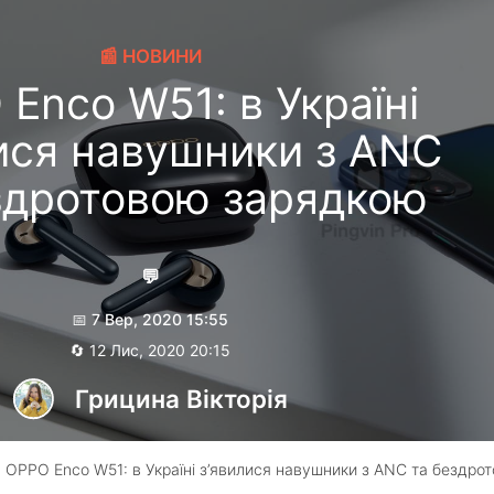
📰 НОВИНИ
Enco W51: в Україні
ися навушники з ANC
здротовою зарядкою
💬
📅 7 Вер, 2020 15:55
🔄 12 Лис, 2020 20:15
Грицина Вікторія
 OPPO Enco W51: в Україні з’явилися навушники з ANC та бездро