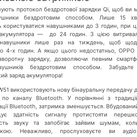
ують протокол бездротової зарядки Qi, щоб ви 
ушники бездротовим способом. Лише 15 хв
 користуватися навушниками до 3 годин, при 
 акумулятора — до 24 годин. З цією витрива
 навушники лише раз на тиждень, щоб щод
до 4-х годин. А якщо цього недостатньо, OPPO
воротну зарядку, дозволяючи певним смартф
вушників бездротовим способом. Забудьте
ий заряд акумулятора!
51 використовують нову бінауральну передачу 
по каналу Bluetooth. У порівнянні з традиц
ції Bluetooth, затримка зменшується. Вбудовани
щує здатність сигналу протистояти перешко
ість звуку та запобігає зайвим шумам, кол
икою. Неважливо, прослуховуєте ви ауді