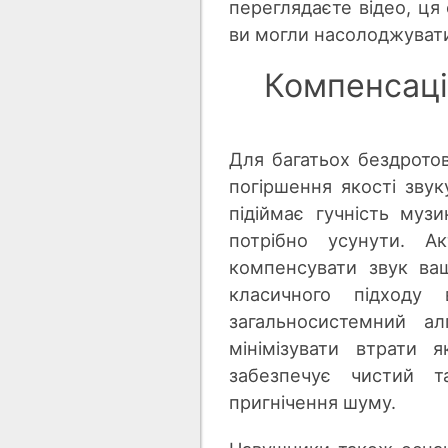
переглядаєте відео, ця
ви могли насолоджуват
Компенсаці
Для багатьох бездрото
погіршення якості зву
підіймає гучність муз
потрібно усунути. А
компенсувати звук ва
класичного підход
загальносистемний ал
мінімізувати втрати 
забезпечує чистий т
пригнічення шуму.