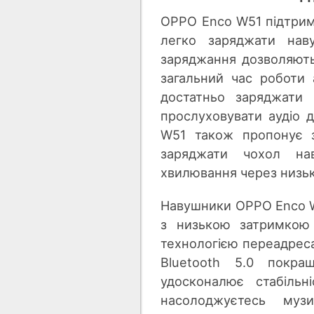
OPPO Enco W51 підтрим
легко заряджати нав
заряджання дозволяють
загальний час роботи
достатньо заряджати
прослуховувати аудіо 
W51 також пропонує з
заряджати чохол на
хвилювання через низьк
Навушники OPPO Enco W
з низькою затримкою 
технологією переадреса
Bluetooth 5.0 покра
удосконалює стабільн
насолоджуєтесь муз