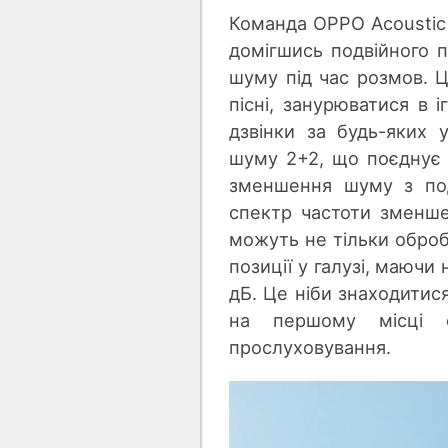
Команда OPPO Acoustic
домігшись подвійного п
шуму під час розмов. 
пісні, занурюватися в 
дзвінки за будь-яких 
шуму 2+2, що поєднує
зменшення шуму з под
спектр частоти зменш
можуть не тільки оброб
позиції у галузі, маю
дБ. Це ніби знаходитис
на першому місці 
прослуховування.