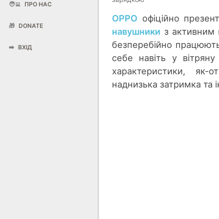
🧑‍💻
ПРО НАС
OPPO
офіційно презент
🎁
DONATE
навушники
з активним 
безперебійно працюють
➡️
ВХІД
себе навіть у вітряну
характеристики, як-о
наднизька затримка та 