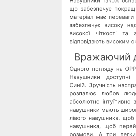
Навушники також осна
що забезпечує покраще
матеріал має переваги 
забезпечує високу на
високої чіткості та
відповідають високим оч
Вражаючий д
Одного погляду на OPP
Навушники доступні 
Синій. Зручність наспр
розпалює любов люд
абсолютно інтуїтивно 
навушники мають широки
лівого навушника, щоб 
навушника, щоб перейт
розмови. А три легки