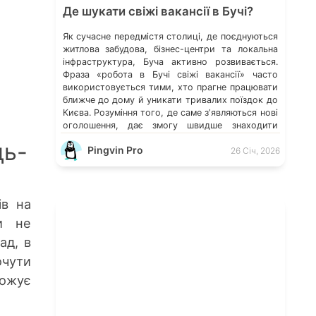
Де шукати свіжі вакансії в Бучі?
Як сучасне передмістя столиці, де поєднуються
житлова забудова, бізнес-центри та локальна
інфраструктура, Буча активно розвивається.
Фраза «робота в Бучі свіжі вакансії» часто
використовується тими, хто прагне працювати
ближче до дому й уникати тривалих поїздок до
Києва. Розуміння того, де саме зʼявляються нові
оголошення, дає змогу швидше знаходити
перспективні можливості. Які напрями
дь-
Pingvin Pro
працевлаштування переважають у місті […]
26 Січ, 2026
ів на
и не
ад, в
очути
рожує