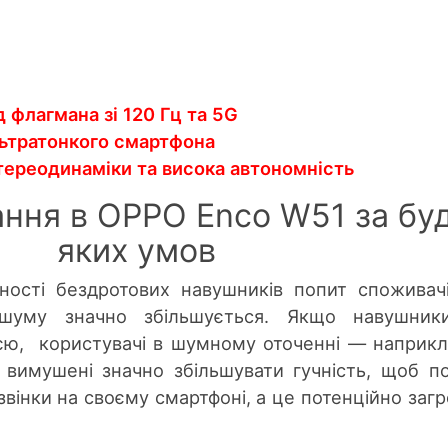
д флагмана зі 120 Гц та 5G
льтратонкого смартфона
тереодинаміки та висока автономність
ння в OPPO Enco W51 за бу
яких умов
ності бездротових навушників попит споживач
 шуму значно збільшується. Якщо навушник
єю, користувачі в шумному оточенні — наприкл
 вимушені значно збільшувати гучність, щоб п
звінки на своєму смартфоні, а це потенційно заг