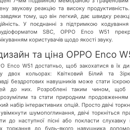
щені 7-мм подвійною мембраною з графеновим
ну звукову реакцію та високу продуктивність
завдяки тому, що він легкий, дає швидку реакц
дійність. У поєднанні з підтримкою кодуванн
 аудіоформатом SBC, OPPO Enco W51 прекр
ікуванням користувачів щодо якості звуку.
изайн та ціна OPPO Enco W
O Enco W51 достатньо, щоб закохатися в їх ди
у двох кольорах: Квітковий Білий та Зірк
авді бездротових навушників може стати іскрою
ей до них. Розроблені таким чином, щоб 
зрозумілим та стати природним продовженням 
й набір інтерактивних опцій. Просто двічі торкн
увімкнути шумопоглинання, двічі торкніться пр
и до наступної пісні або покласти слухавку 
х торкання до будь-якого навушника допомо