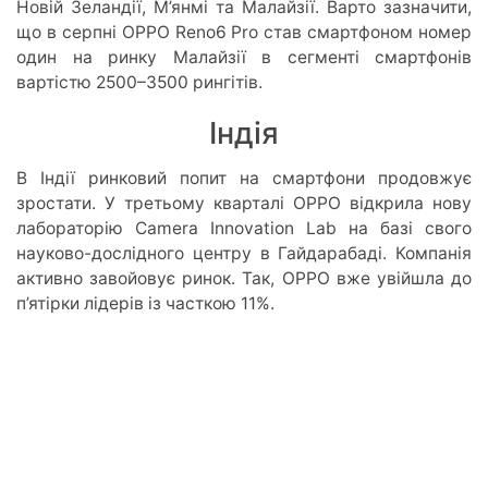
Новій Зеландії, М’янмі та Малайзії. Варто зазначити,
що в серпні OPPO Reno6 Pro став смартфоном номер
один на ринку Малайзії в сегменті смартфонів
вартістю 2500–3500 рингітів.
Індія
В Індії ринковий попит на смартфони продовжує
зростати. У третьому кварталі ОРРО відкрила нову
лабораторію Camera Innovation Lab на базі свого
науково-дослідного центру в Гайдарабаді. Компанія
активно завойовує ринок. Так, ОРРО вже увійшла до
п’ятірки лідерів із часткою 11%.