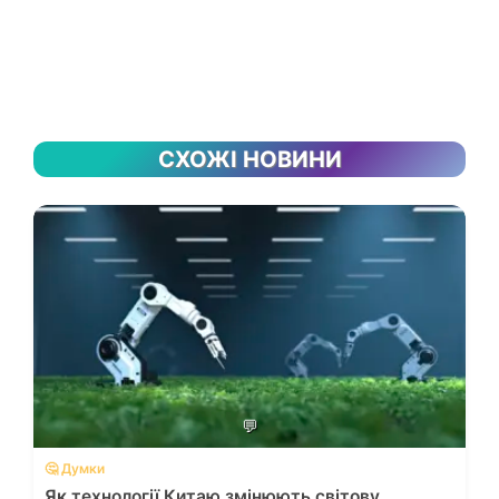
СХОЖІ НОВИНИ
💬
🤔 Думки
Як технології Китаю змінюють світову