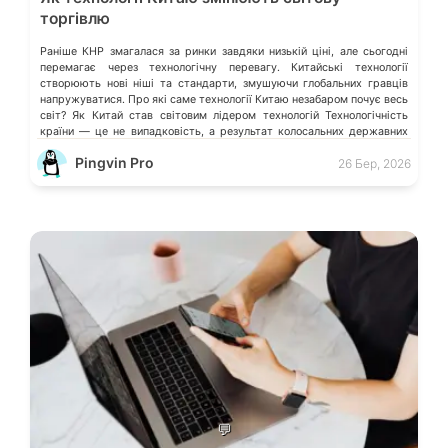
торгівлю
Раніше КНР змагалася за ринки завдяки низькій ціні, але сьогодні
перемагає через технологічну перевагу. Китайські технології
створюють нові ніші та стандарти, змушуючи глобальних гравців
напружуватися. Про які саме технології Китаю незабаром почує весь
світ? Як Китай став світовим лідером технологій Технологічність
країни — це не випадковість, а результат колосальних державних
інвестицій, жорсткого протекціонізму та здатності […]
Pingvin Pro
26 Бер, 2026
💬