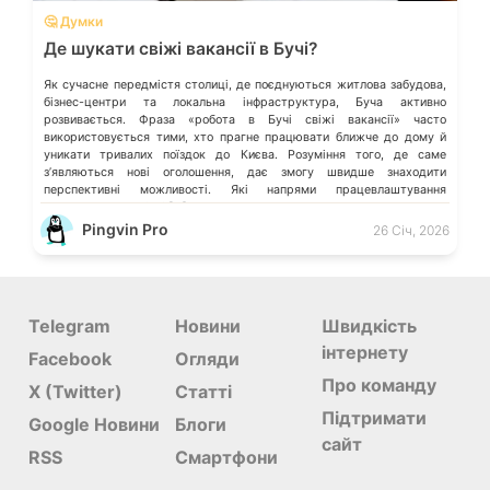
🤔 Думки
Де шукати свіжі вакансії в Бучі?
Як сучасне передмістя столиці, де поєднуються житлова забудова,
бізнес-центри та локальна інфраструктура, Буча активно
розвивається. Фраза «робота в Бучі свіжі вакансії» часто
використовується тими, хто прагне працювати ближче до дому й
уникати тривалих поїздок до Києва. Розуміння того, де саме
зʼявляються нові оголошення, дає змогу швидше знаходити
перспективні можливості. Які напрями працевлаштування
переважають у місті […]
Pingvin Pro
26 Січ, 2026
Telegram
Новини
Швидкість
інтернету
Facebook
Огляди
Про команду
X (Twitter)
Статті
Підтримати
Google Новини
Блоги
сайт
RSS
Смартфони