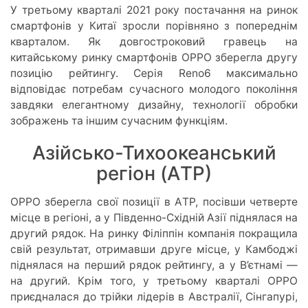
У третьому кварталі 2021 року постачання на ринок
смартфонів у Китаї зросли порівняно з попереднім
кварталом. Як довгостроковий гравець на
китайському ринку смартфонів ОРРО зберегла другу
позицію рейтингу. Серія Reno6 максимально
відповідає потребам сучасного молодого покоління
завдяки елегантному дизайну, технології обробки
зображень та іншим сучасним функціям.
Азійсько-Тихоокеанський
регіон (AТР)
ОРРО зберегла свої позиції в AТР, посівши четверте
місце в регіоні, а у Південно-Східній Азії піднялася на
другий рядок. На ринку Філіппін компанія покращила
свій результат, отримавши друге місце, у Камбоджі
піднялася на перший рядок рейтингу, а у В’єтнамі —
на другий. Крім того, у третьому кварталі OPPO
приєдналася до трійки лідерів в Австралії, Сінгапурі,