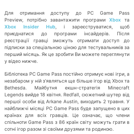
Для отримання доступу до PC Game Pass
Preview, потрібно завантажити програми
Xbox
та
Xbox Insider Hub
, і зареєструватися, щоб
приєднатися до програми інсайдерів. Після
реєстрації гравці зможуть отримати доступ до
підписки за спеціальною ціною для тестувальників за
перший місяць. Як це зробити Ви можете переглянути
у відео нижче.
Бібліотека PC Game Pass постійно отримує нові ігри, а
незабаром у ній зʼявляться ще більше ігор від Xbox та
Bethesda. Майбутня екшн-стратегія Minecraft
Legends вийде 18 квітня. Redfall, сюжетний шутер від
першої особи від Arkane Austin, виходить 2 травня. У
найближчі місяці PC Game Pass буде запущено в цих
країнах для всіх гравців. Це означає, що члени
спільноти Game Pass з 86 країн світу можуть грати в
сотні ігор разом зі своїми друзями та родиною.