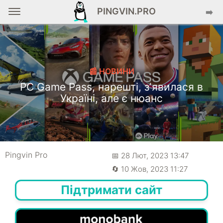
PINGVIN.PRO
➡️
📰 НОВИНИ
PC Game Pass, нарешті, зʼявилася в
Україні, але є нюанс
Pingvin Pro
📅 28 Лют, 2023 13:47
🔄 10 Жов, 2023 11:27
Підтримати сайт