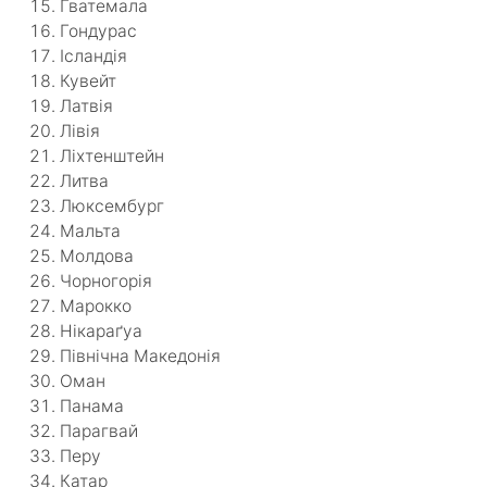
Гватемала
Гондурас
Ісландія
Кувейт
Латвія
Лівія
Ліхтенштейн
Литва
Люксембург
Мальта
Молдова
Чорногорія
Марокко
Нікараґуа
Північна Македонія
Оман
Панама
Парагвай
Перу
Катар