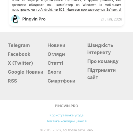
потік та змушує відволікатися. На щастя, є зручне рішення, яке
дозволяє обʼєднати ваш компʼютер на Windows із мобільним
пристроєм, чи то Android, чи iOS. Йдеться про застосунок Звʼязок зі
смартфоном (Phone Link) від Microsoft, що перетворює ваш ПК на
Pingvin Pro
21 Лип, 2026
своєрідний «міст» до функцій смартфона.
Telegram
Новини
Швидкість
інтернету
Facebook
Огляди
Про команду
X (Twitter)
Статті
Підтримати
Google Новини
Блоги
сайт
RSS
Смартфони
PINGVIN.PRO
Користувацька угода
Політика конфіденційності
©
2015-
2026, всі права захищено.