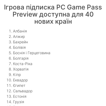
Ігрова підписка PC Game Pass
Preview доступна для 40
нових країн
Албанія
Алжир
Бахрейн
Болівія
Боснія і Герцеговина
Болгарія
Коста-Ріка
Хорватія
Кіпр
Еквадор
Єгипет
Сальвадор
Естонія
Грузія