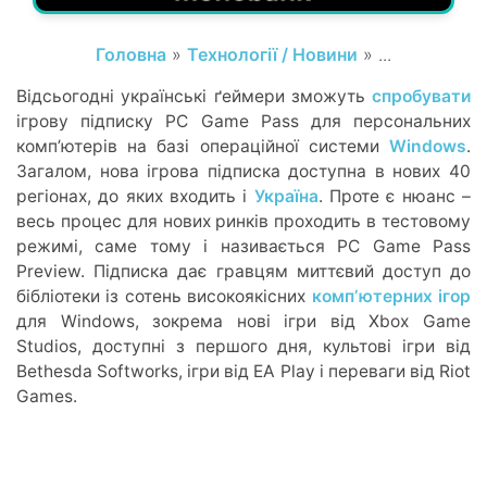
Головна
»
Технології / Новини
» ...
Відсьогодні українські ґеймери зможуть
спробувати
ігрову підписку PC Game Pass для персональних
компʼютерів на базі операційної системи
Windows
.
Загалом, нова ігрова підписка доступна в нових 40
регіонах, до яких входить і
Україна
. Проте є нюанс –
весь процес для нових ринків проходить в тестовому
режимі, саме тому і називається PC Game Pass
Preview. Підписка дає гравцям миттєвий доступ до
бібліотеки із сотень високоякісних
компʼютерних ігор
для Windows, зокрема нові ігри від Xbox Game
Studios, доступні з першого дня, культові ігри від
Bethesda Softworks, ігри від EA Play і переваги від Riot
Games.