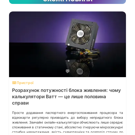
💬
⌨️ Пристрої
Розрахунок потужності блока живлення: чому
калькулятори Ватт — це лише половина
справи
Просте додавання паспортного енергоспоживання процесора та
відеокарти регулярно призводить до вибору непридатного блока
живлення. Звичайні онлайн-калькулятори обчислюють лише середнє
споживання в статичному стані, абсолютно ігноруючи мікросекундні
стрибки навантаження, якість схемотехніки та розподіл струму по