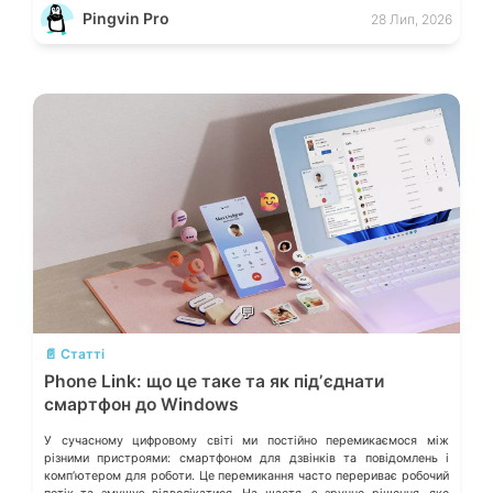
окремих лініях. Розберімо, які технічні параметри насправді
Pingvin Pro
28 Лип, 2026
визначають надійність системи живлення та як правильно підібрати
БЖ із гарантованим запасом міцності. Пікові […]
💬
📄 Статті
Phone Link: що це таке та як підʼєднати
смартфон до Windows
У сучасному цифровому світі ми постійно перемикаємося між
різними пристроями: смартфоном для дзвінків та повідомлень і
компʼютером для роботи. Це перемикання часто перериває робочий