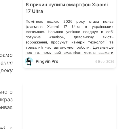
6 причин купити смартфон Xiaomi
17 Ultra
Помітною подією 2026 року стала поява
флагмана Xiaomi 17 Ultra в українських
магазинах. Новинка успішно поєднує в собі
потужне «залізо», дивовижну якість
зображення, просунуті камерні технології та
тривалий час автономної роботи. Детальніше
про те, чому цей смартфон можна вважати
цюємо
одним з найкращих пропозицій на ринку у
Pingvin Pro
нання
6 Бер, 2026
своєму класі, розповідаємо в статті нижче.
Флагманська камера 200 […]
 року
ьного
якраз
риває
які є