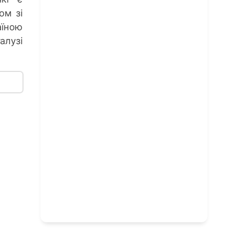
ом зі
їною
лузі