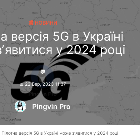
📰 НОВИНИ
а версія 5G в Україні
ʼявитися у 2024 році
💬
📅 22 Вер, 2023 11:37
Pingvin Pro
 Пілотна версія 5G в Україні може зʼявитися у 2024 році