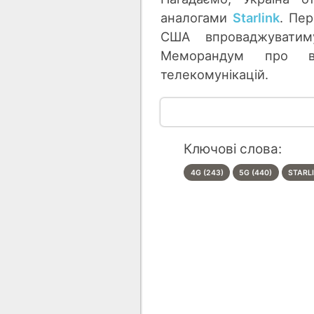
аналогами
Starlink
. Пер
США впроваджуватим
Меморандум про вз
телекомунікацій.
Ключові слова:
4G (243)
5G (440)
STARLI