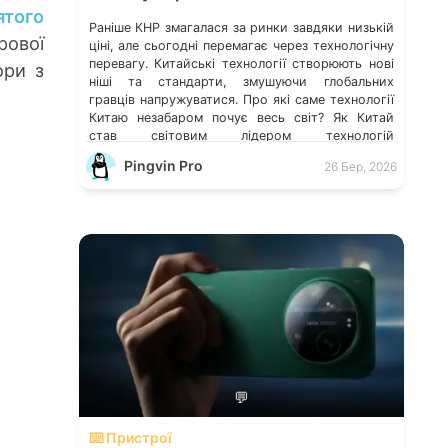
ятого
Раніше КНР змагалася за ринки завдяки низькій
рової
ціні, але сьогодні перемагає через технологічну
перевагу. Китайські технології створюють нові
ори з
ніші та стандарти, змушуючи глобальних
гравців напружуватися. Про які саме технології
Китаю незабаром почує весь світ? Як Китай
став світовим лідером технологій
Технологічність країни — це не випадковість, а
Pingvin Pro
26 Бер, 2026
результат колосальних державних інвестицій,
жорсткого протекціонізму та здатності […]
💬
⌨️ Пристрої