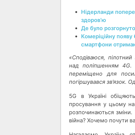
Нідерланди попере
здоровʼю
Де було розгорнут
Комеріційну появу 
смартфони отримаю
«Сподіваюся, пілотний
над поліпшенням 4G. 
переміщено для посил
погіршувався зв’язок. О
5G в Україні обіцяют
просування у цьому на
розпочинаються зміни. 
війна? Хочемо почути в
Нагадаємо, Україна о