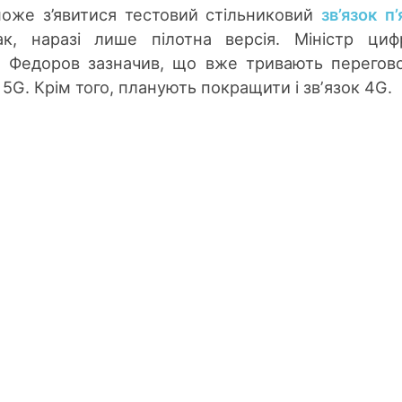
 може з’явитися тестовий стільниковий
зв’язок п’
, наразі лише пілотна версія. Міністр циф
о Федоров зазначив, що вже тривають перегов
5G. Крім того, планують покращити і звʼязок 4G.