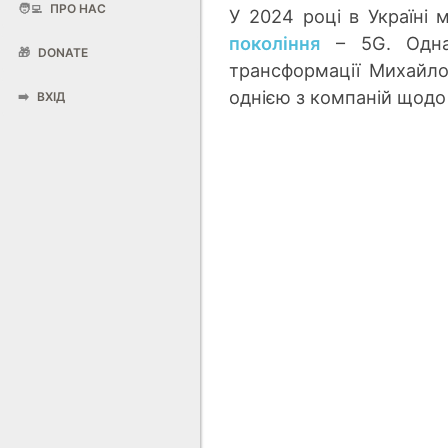
🧑‍💻
ПРО НАС
У 2024 році в Україні
покоління
– 5G. Однак
🎁
DONATE
трансформації Михайл
однією з компаній щодо 
➡️
ВХІД