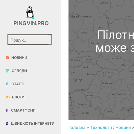
PINGVIN.PRO
Пілотн
може з
📰
НОВИНИ
🏆
ОГЛЯДИ
📄
СТАТТІ
✍️
БЛОГИ
📱
СМАРТФОНИ
📡
ШВИДКІСТЬ ІНТЕРНЕТУ
Головна
»
Технології / Новини
»