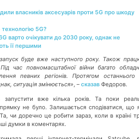
дили власників аксесуарів проти 5G про шкоду
о технологію 5G?
6G варто очікувати до 2030 року, однак не
ть її першими
 запуск буде вже наступного року. Також пра
Під час повномасштабної війни багато облад
ення певних регіонів. Протягом останнього
днак, ситуація змінюється»
, –
сказав
Федоров.
ь запустити вже кілька років. Та поки реал
прямку не було. Залишається сподіватися, що 
Та, чи доречно це робити зараз, коли в країні т
аші думки в коментарях.
тримала перші інтернет-термінали Satcube, 