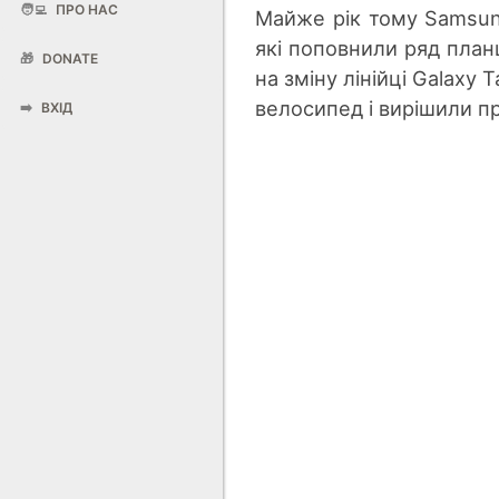
🧑‍💻
ПРО НАС
Майже рік тому Samsung
які поповнили ряд план
🎁
DONATE
на зміну лінійці Galaxy 
велосипед і вирішили п
➡️
ВХІД