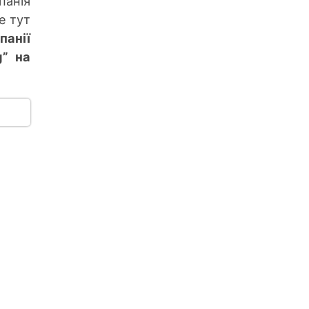
панія
е тут
панії
g” на