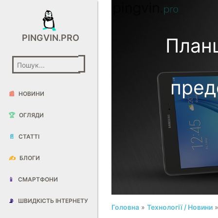
PINGVIN.PRO
План
пред
📰
НОВИНИ
🏆
ОГЛЯДИ
📄
СТАТТІ
✍️
БЛОГИ
📱
СМАРТФОНИ
📡
ШВИДКІСТЬ ІНТЕРНЕТУ
Головна
»
Технології / Новини
»