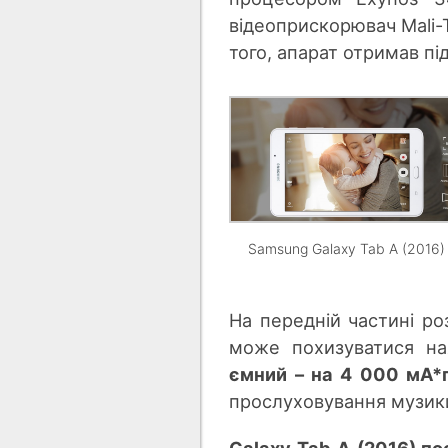
відеоприскорювач Mali-T7
того, апарат отримав пі
Samsung Galaxy Tab A (2016)
На передній частині ро
може похизуватися н
ємний – на 4 000 мА*
прослуховування музик
Galaxy Tab A (2016) п