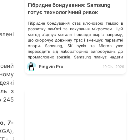
Гібридне бондування: Samsung
готує технологічний ривок
Гібридне бондування стає ключовою темою в
розвитку памʼяті та пакування мікросхем. Цей
лені
метод зʼєднує метали і оксиди шарів напряму,
що скорочує довжину трас і зменшує паразитні
опори. Samsung, SK hynix та Micron уже
переходять від лабораторних випробувань до
промислових зразків. Samsung планує надати
зразки HBM4 у 2025 році і перейти до
мовий
Pingvin Pro
19 Січ, 2026
масового виробництва в 2026 […]
йному
деякі
ль з
в 245
о, 7-
XGA),
Гц і