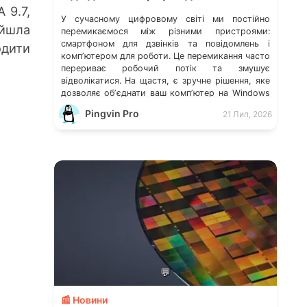
 9.7,
У сучасному цифровому світі ми постійно
ийшла
перемикаємося між різними пристроями:
смартфоном для дзвінків та повідомлень і
одити
компʼютером для роботи. Це перемикання часто
перериває робочий потік та змушує
відволікатися. На щастя, є зручне рішення, яке
дозволяє обʼєднати ваш компʼютер на Windows
із мобільним пристроєм, чи то Android, чи iOS.
Pingvin Pro
21 Лип, 2026
Йдеться про застосунок Звʼязок зі смартфоном
(Phone Link) від Microsoft, що перетворює ваш
ПК на своєрідний «міст» до функцій смартфона.
💬
📰 Новини