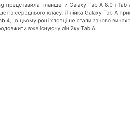
 представила планшети Galaxy Tab A 8.0 і Tab A
шетів середнього класу. Лінійка Galaxy Tab A пр
Tab 4, і в цьому році хлопці не стали заново винах
родовжити вже існуючу лінійку Tab A.