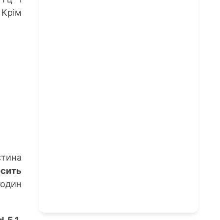
 Крім
стина
сить
годин
 5.1
,