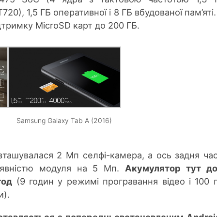
20), 1,5 ГБ оперативної і 8 ГБ вбудованої пам’яті.
дтримку MicroSD карт до 200 ГБ.
Samsung Galaxy Tab A (2016)
зташувалася 2 Мп селфі-камера, а ось задня ча
аявністю модуля на 5 Мп.
Акумулятор тут до
год
(9 годин у режимі програвання відео і 100 
и).
оставляється з попередньовстановленим Android