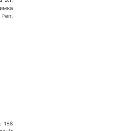
римка
 Pen,
ь 188