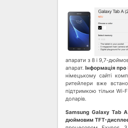
апарати з 8 і 9,7-дюйм
апарат.
Інформація про 
німецькому сайті комп
ритейлери вже встано
підтримкою тільки Wi-F
доларів.
Samsung Galaxy Tab A 
дюймовим TFT-диспле
процесором Exynos 3