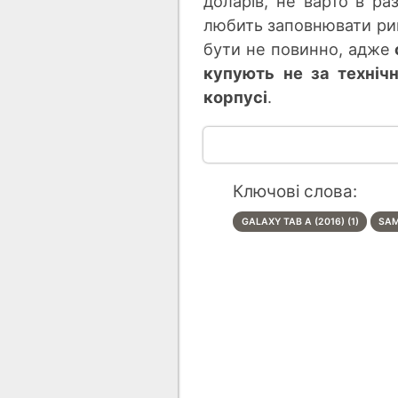
доларів, не варто в ра
любить заповнювати рин
бути не повинно, адже
купують не за техніч
корпусі
.
Ключові слова:
GALAXY TAB A (2016) (1)
SAM