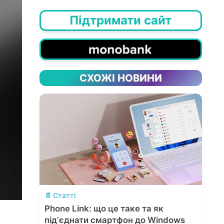
Підтримати сайт
СХОЖІ НОВИНИ
💬
📄 Статті
Phone Link: що це таке та як
підʼєднати смартфон до Windows