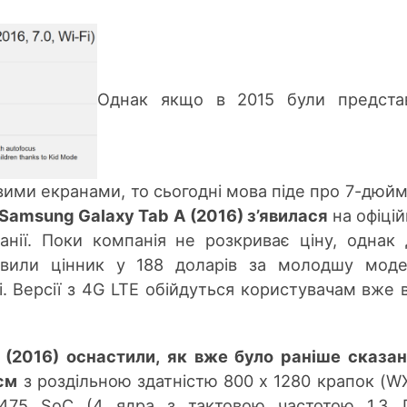
Однак якщо в 2015 були представ
овими екранами, то сьогодні мова піде про 7-дюй
Samsung Galaxy Tab A (2016) з’явилася
на офіці
анії. Поки компанія не розкриває ціну, однак 
вили цінник у 188 доларів за молодшу моде
i. Версії з 4G LTE обійдуться користувачам вже 
(2016) оснастили, як вже було раніше сказан
єм
з роздільною здатністю 800 x 1280 крапок (W
475 SoC (4 ядра з тактовою частотою 1,3 Г