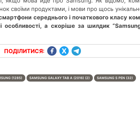
зі, якщо мова йде про Samsung. Як відомо, ком
ок своїми продуктами, і мови про щось унікальн
смартфони середнього і початкового класу ком
ні особливості, а скоріше за шилдик “Samsun
ПОДІЛИТИСЯ:
SUNG (1285)
SAMSUNG GALAXY TAB A (2016) (2)
SAMSUNG S PEN (32)