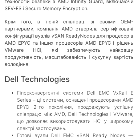
технологій безпеки з AMD Infinity Guard, включаючи
SEV-ES і Secure Memory Encryption.
Крім того, в тісній співпраці зі своїми OEM-
партнерами, компанія AMD створила сертифіковані
конфігурації вузлів vSAN ReadyNodes для процесорів
AMD EPYC та інших процесорів AMD EPYC і рішень
VMware HCI, які забезпечують найкращу
продуктивність, масштабованість і сукупну вартість
володіння.
Dell Technologies
Гіперконвергентні системи Dell EMC VxRail E
Series – ці системи, оснащені процесорами AMD
EPYC 2-го покоління, продовжують успішну
співпрацю між AMD, Dell Technologies і VMware,
що дозволяє використовувати HCI у широкому
спектрі застосувань.
Готові вузли Dell EMC vSAN Ready Nodes —