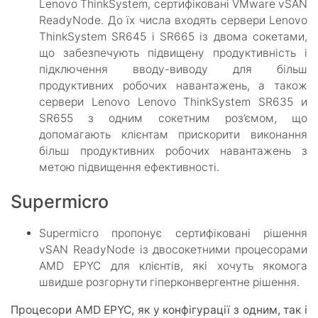
Lenovo ThinkSystem, сертифіковані VMware vSAN
ReadyNode. До їх числа входять сервери Lenovo
ThinkSystem SR645 і SR665 із двома сокетами,
що забезпечують підвищену продуктивність і
підключення вводу-виводу для більш
продуктивних робочих навантажень, а також
сервери Lenovo Lenovo ThinkSystem SR635 и
SR655 з одним сокетним роз’ємом, що
допомагають клієнтам прискорити виконання
більш продуктивних робочих навантажень з
метою підвищення ефективності.
Supermicro
Supermicro пропонує сертифіковані рішення
vSAN ReadyNode із двосокетними процесорами
AMD EPYC для клієнтів, які хочуть якомога
швидше розгорнути гіперконвергентне рішення.
Процесори AMD EPYC, як у конфігурації з одним, так і