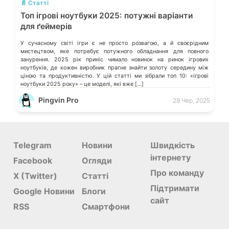
📄 Статті
Топ ігрові ноутбуки 2025: потужні варіанти
для ґеймерів
У сучасному світі ігри є не просто розвагою, а й своєрідним
мистецтвом, яке потребує потужного обладнання для повного
занурення. 2025 рік приніс чимало новинок на ринок ігрових
ноутбуків, де кожен виробник прагне знайти золоту середину між
ціною та продуктивністю. У цій статті ми зібрали топ 10: «ігрові
ноутбуки 2025 року» – це моделі, які вже […]
Pingvin Pro
29 Чер, 2025
Telegram
Новини
Швидкість
інтернету
Facebook
Огляди
Про команду
X (Twitter)
Статті
Підтримати
Google Новини
Блоги
сайт
RSS
Смартфони