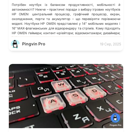
Потрібен ноутбук із балансом продуктивності, мобільності й
автономності? Нижче – практичні поради з вибору ігрових ноутбуків
HP OMEN: центральний процесор, графічний процесор, екран,
охолодження, порти та акумулятор – що перевіряти порівнюючи
моделі. Ноутбуки HP OMEN представлені у 14″ мобільних моделях і
16″ MAX-флагманських для відеорендеру та стрімів. Кому підходять
HP OMEN ґеймери; контент-кріейтори; відеомонтажери; дизайнери;
[…]
Pingvin Pro
19 Сер, 2025
💬