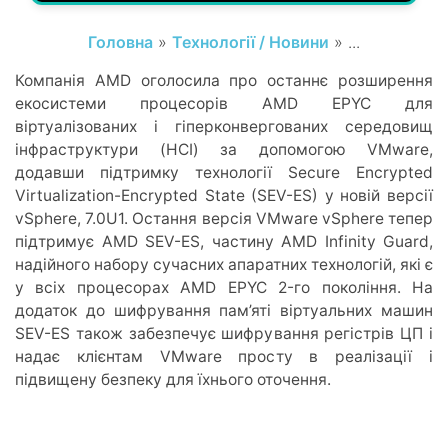
Головна
»
Технології / Новини
» ...
Компанія AMD оголосила про останнє розширення
екосистеми процесорів AMD EPYC для
віртуалізованих і гіперконвергованих середовищ
інфраструктури (HCI) за допомогою VMware,
додавши підтримку технології Secure Encrypted
Virtualization-Encrypted State (SEV-ES) у новій версії
vSphere, 7.0U1. Остання версія VMware vSphere тепер
підтримує AMD SEV-ES, частину AMD Infinity Guard,
надійного набору сучасних апаратних технологій, які є
у всіх процесорах AMD EPYC 2-го покоління. На
додаток до шифрування пам’яті віртуальних машин
SEV-ES також забезпечує шифрування регістрів ЦП і
надає клієнтам VMware просту в реалізації і
підвищену безпеку для їхнього оточення.