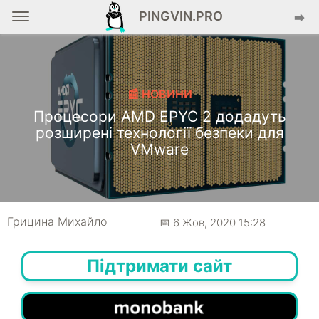
PINGVIN.PRO
➡️
📰 НОВИНИ
Процесори AMD EPYC 2 додадуть
розширені технології безпеки для
VMware
Грицина Михайло
📅 6 Жов, 2020 15:28
Підтримати сайт