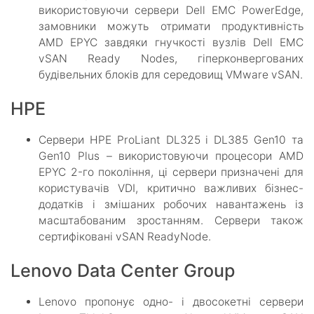
використовуючи сервери Dell EMC PowerEdge,
замовники можуть отримати продуктивність
AMD EPYC завдяки гнучкості вузлів Dell EMC
vSAN Ready Nodes, гіперконвергованих
будівельних блоків для середовищ VMware vSAN.
HPE
Сервери HPE ProLiant DL325 і DL385 Gen10 та
Gen10 Plus – використовуючи процесори AMD
EPYC 2-го покоління, ці сервери призначені для
користувачів VDI, критично важливих бізнес-
додатків і змішаних робочих навантажень із
масштабованим зростанням. Сервери також
сертифіковані vSAN ReadyNode.
Lenovo Data Center Group
Lenovo пропонує одно- і двосокетні сервери