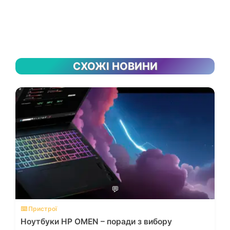
СХОЖІ НОВИНИ
💬
⌨️ Пристрої
Ноутбуки HP OMEN – поради з вибору