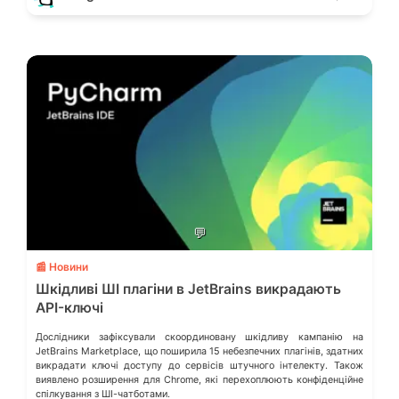
💬
📰 Новини
Шкідливі ШІ плагіни в JetBrains викрадають
API-ключі
Дослідники зафіксували скоординовану шкідливу кампанію на
JetBrains Marketplace, що поширила 15 небезпечних плагінів, здатних
викрадати ключі доступу до сервісів штучного інтелекту. Також
виявлено розширення для Chrome, які перехоплюють конфіденційне
спілкування з ШІ-чатботами.