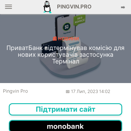
PINGVIN.PRO
➡️
📰 НОВИНИ
ПриватБанк відтермінував комісію для
нових користувачів застосунка
Термінал
Pingvin Pro
📅 17 Лип, 2023 14:02
Підтримати сайт