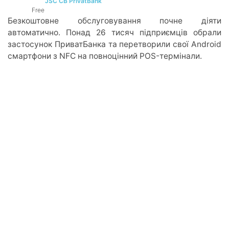
JSC CB PrivatBank
DEVELOPER:
Free
PRICE:
Безкоштовне обслуговування почне діяти
автоматично. Понад 26 тисяч підприємців обрали
застосунок ПриватБанка та перетворили свої Android
смартфони з NFC на повноцінний POS-термінали.