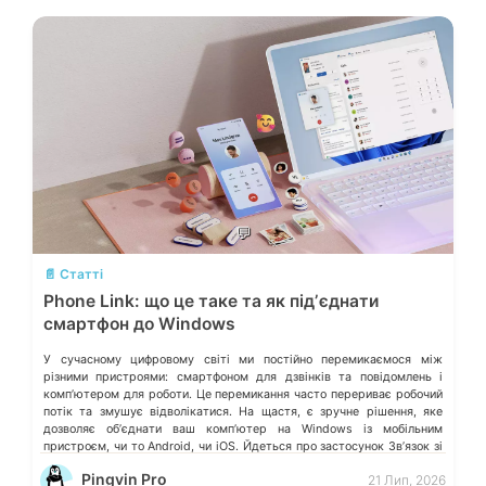
💬
📄 Статті
Phone Link: що це таке та як підʼєднати
смартфон до Windows
У сучасному цифровому світі ми постійно перемикаємося між
різними пристроями: смартфоном для дзвінків та повідомлень і
компʼютером для роботи. Це перемикання часто перериває робочий
потік та змушує відволікатися. На щастя, є зручне рішення, яке
дозволяє обʼєднати ваш компʼютер на Windows із мобільним
пристроєм, чи то Android, чи iOS. Йдеться про застосунок Звʼязок зі
смартфоном (Phone Link) від Microsoft, що перетворює ваш ПК на
Pingvin Pro
21 Лип, 2026
своєрідний «міст» до функцій смартфона.