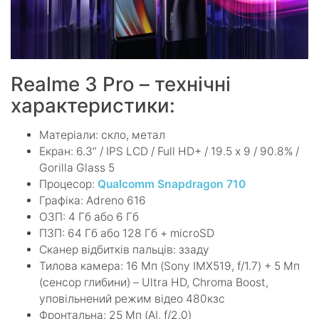
Realme 3 Pro – технічні
характеристики:
Матеріали: скло, метал
Екран: 6.3” / IPS LCD / Full HD+ / 19.5 х 9 / 90.8% /
Gorilla Glass 5
Процесор:
Qualcomm Snapdragon 710
Графіка: Adreno 616
ОЗП: 4 Гб або 6 Гб
ПЗП: 64 Гб або 128 Гб + microSD
Сканер відбитків пальців: ззаду
Тилова камера: 16 Мп (Sony IMX519, f/1.7) + 5 Мп
(сенсор глибини) – Ultra HD, Chroma Boost,
уповільнений режим відео 480кзс
Фронтальна: 25 Мп (AI, f/2.0)