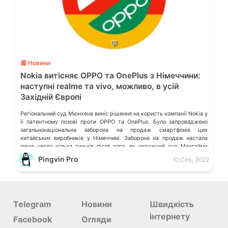
💬
📰 Новини
Nokia витісняє OPPO та OnePlus з Німеччини:
наступні realme та vivo, можливо, в усій
Західній Європі
Регіональний суд Мюнхена виніс рішення на користь компанії Nokia у
її патентному позові проти OPPO та OnePlus. Було запроваджено
загальнонаціональна заборона на продаж смартфонів цих
китайських виробників у Німеччині. Заборона на продаж настала
лише через кілька тижнів після того, як окружний суд Мангайма
виніс рішення на користь фінського гіганта, зобовʼязавши обидві
Pingvin Pro
10 Сер, 2022
сторони досягти мирової угоди. […]
Telegram
Новини
Швидкість
інтернету
Facebook
Огляди