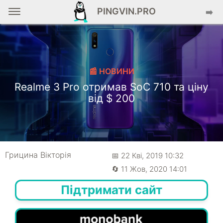
PINGVIN.PRO
➡️
📰 НОВИНИ
Realme 3 Pro отримав SoC 710 та ціну
від $ 200
Грицина Вікторія
📅 22 Кві, 2019 10:32
🔄 11 Жов, 2020 14:01
Підтримати сайт