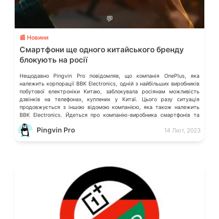
💬
📰 Новини
Смартфони ще одного китайського бренду
блокують на росії
Нещодавно Pingvin Pro повідомляв, що компанія OnePlus, яка
належить корпорації BBK Electronics, одній з найбільших виробників
побутової електроніки Китаю, заблокувала росіянам можливість
дзвінків на телефонах, куплених у Китаї. Цього разу ситуація
продовжується з іншою відомою компанією, яка також належить
BBK Electronics. Йдеться про компанію-виробника смартфонів та
іншої техніки – realme. Наразі повідомляють про проблеми в моделях
Pingvin Pro
14 Лют, 2023
[…]