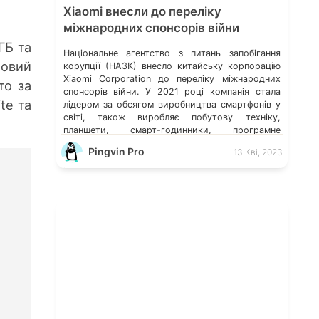
Xiaomi внесли до переліку
міжнародних спонсорів війни
ГБ та
Національне агентство з питань запобігання
новий
корупції (НАЗК) внесло китайську корпорацію
Xiaomi Corporation до переліку міжнародних
то за
спонсорів війни. У 2021 році компанія стала
te та
лідером за обсягом виробництва смартфонів у
світі, також виробляє побутову техніку,
планшети, смарт-годинники, програмне
забезпечення, електросамокати,
Pingvin Pro
13 Кві, 2023
електровелосипеди та багато іншого. Ілон Маск
відмовився видаляти твіт мєдвєдєва про
«зникнення України» Microsoft більше не
обслуговує […]