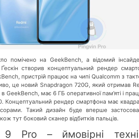
ло помічено на GeekBench, а відомий інсайд
 Ґескін створив концептуальний рендер смарт
kBench, пристрій працює на чипі Qualcomm з так
иво, це новий Snapdragon 720G, який отримав R
 в GeekBench, має 6 ГБ оперативної пам’яті і прац
d 10. Концептуальний рендер смартфона має квадр
сорами. Такий дизайн буде вперше застосов
кож тут боковий сканер відбитків пальців.
9 Pro – ймовірні техні