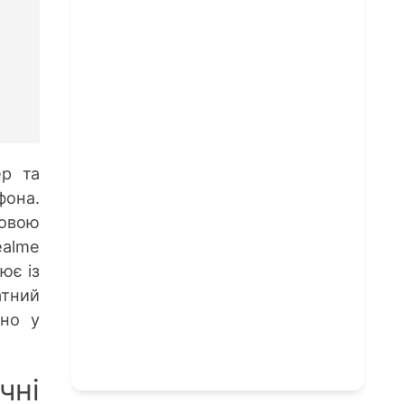
ер та
фона.
товою
ealme
ює із
атний
ано у
чні