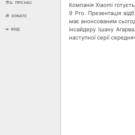
🧑‍💻
ПРО НАС
Компанія Xiaomi готуєт
9 Pro. Презентація від
🎁
DONATE
має анонсованим сьогод
інсайдеру Ішану Агарва
➡️
ВХІД
наступної серії середняч