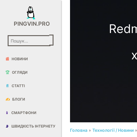
PINGVIN.PRO
Redm
📰
НОВИНИ
🏆
ОГЛЯДИ
📄
СТАТТІ
✍️
БЛОГИ
📱
СМАРТФОНИ
📡
ШВИДКІСТЬ ІНТЕРНЕТУ
Головна
»
Технології / Новини
»