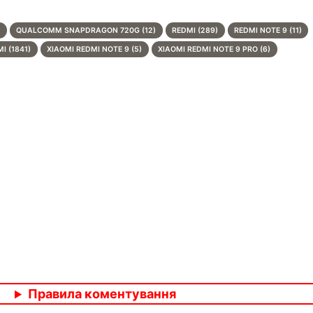
)
QUALCOMM SNAPDRAGON 720G (12)
REDMI (289)
REDMI NOTE 9 (11)
I (1841)
XIAOMI REDMI NOTE 9 (5)
XIAOMI REDMI NOTE 9 PRO (6)
Правила коментування