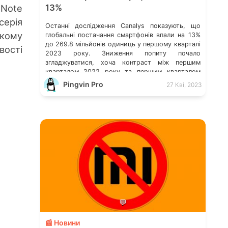
 Note
13%
серія
Останні дослідження Canalys показують, що
ькому
глобальні постачання смартфонів впали на 13%
до 269.8 мільйонів одиниць у першому кварталі
вості
2023 року. Зниження попиту почало
згладжуватися, хоча контраст між першим
кварталом 2022 року та першим кварталом
2023 року все ще помітний. Дослідження
Pingvin Pro
27 Кві, 2023
Canalys: світове постачання смартфонів за 4-ий
кв. 2022 р. Витрати на хмарні послуги в усьому
[…]
💬
📰 Новини