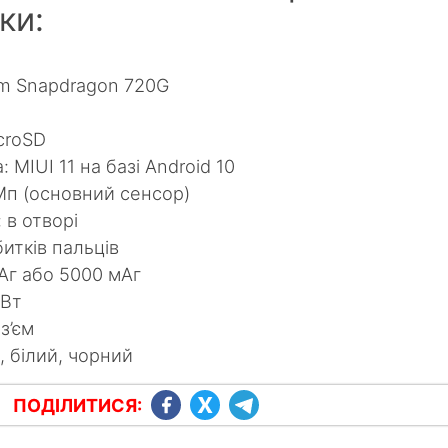
ки:
m Snapdragon 720G
croSD
 MIUI 11 на базі Android 10
Мп (основний сенсор)
 в отворі
итків пальців
Аг або 5000 мАг
 Вт
з’єм
, білий, чорний
ПОДІЛИТИСЯ: