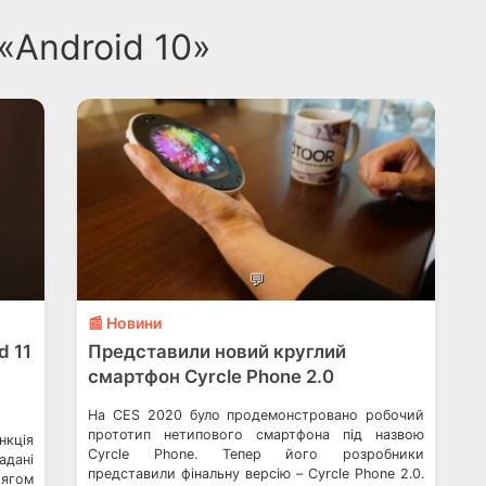
 «Android 10»
💬
📰 Новини
d 11
Представили новий круглий
смартфон Cyrcle Phone 2.0
На CES 2020 було продемонстровано робочий
прототип нетипового смартфона під назвою
нкція
Cyrcle Phone. Тепер його розробники
адані
представили фінальну версію – Cyrcle Phone 2.0.
тягом