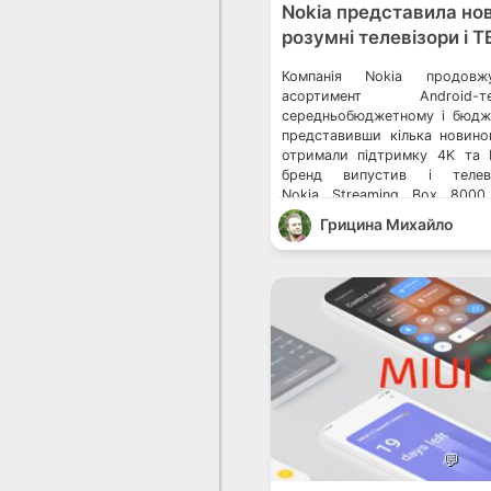
Nokia представила нов
розумні телевізори і 
Компанія Nokia продовж
асортимент Android-
середньобюджетному і бюдж
представивши кілька новинок
отримали підтримку 4K та 
бренд випустив і телеві
Nokia Streaming Box 8000
управлінням Android 10
Грицина Михайло
представила в Україні нов
телевізорів на Android TV G
дбає про […]
💬