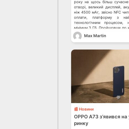
року на щось більш сучасне
отворі, великий дисплей, ак
ніж 4500 мАг, звісно NFC чип
оплати, платформу з на
технологічним процесом, 
мінімум 3 ГБ. Пройшовши по к
вибір впав на 2 смартфони – N
Max Martin
💬
📰 Новини
OPPO A73 з’явився на
ринку