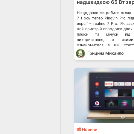
надшвидкою 65 Вт за
Нещодавно ми робили огляд н
7. І ось тепер Pingvin Pro пі
версії – realme 7 Pro. Як за
цей пристрій впродовж двох 
плюси та мінуси під 
використання, з яки
ознайомитися в цій статт
побачити оцінки, які ми виста
Грицина Михайло
💬
📰 Новини