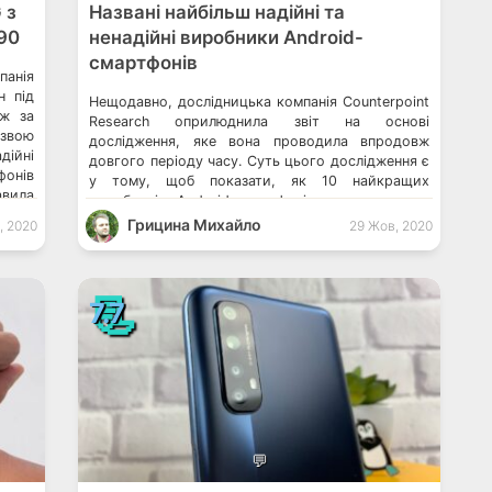
 з
Названі найбільш надійні та
90
ненадійні виробники Android-
смартфонів
панія
н під
Нещодавно, дослідницька компанія Counterpoint
іж за
Research оприлюднила звіт на основі
азвою
дослідження, яке вона проводила впродовж
дійні
довгого періоду часу. Суть цього дослідження є
фонів
у тому, щоб показати, як 10 найкращих
вила
виробників Android-смартфонів ставляться до
я, що
оновлень операційної системи та своїх фірмових
Грицина Михайло
, 2020
29 Жов, 2020
a […]
прошивок. Також, як часто вони випускають
оновлення безпеки і, загалом, дослідницька
компанія намагалася визначити рейтинг довіри
📃
на […]
7.7
💬