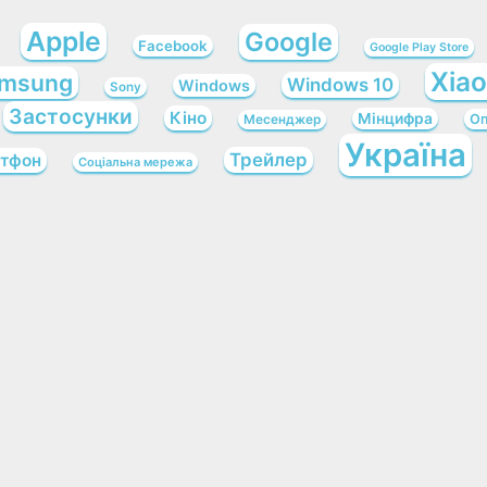
Apple
Google
Facebook
Google Play Store
Xia
msung
Windows 10
Windows
Sony
Застосунки
Кіно
Мінцифра
Оп
Месенджер
Україна
Трейлер
тфон
Соціальна мережа