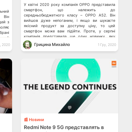
У квітні 2020 року компанія OPPO представила
смартфон, що належить до
ьний
середньобюджетного класу – OPPO A52. Він
 Він
вийшов дуже непоганим, і якщо ви шукаєте
дей з
якісний продукт за доступну ціну, то цей
воляє
смартфон може вам підійти. Проте, у серпні
брані
компанія представила ще одну новинку, яку
упний
можна позиціонувати, як наступника моделі A52.
чаючи
Грицина Михайло
, 2020
1 Гру, 2020
До речі, в Україні він […]
исок
раїні
💬
📰 Новини
Redmi Note 9 5G представлять в