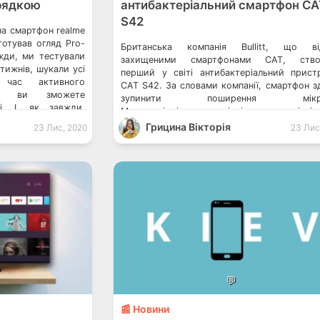
рядкою
антибактеріальний смартфон CA
S42
а смартфон realme
дготував огляд Pro-
Британська компанія Bullitt, що ві
вжди, ми тестували
захищеними смартфонами CAT, ство
тижнів, шукали усі
перший у світі антибактеріальний прист
час активного
CAT S42. За словами компанії, смартфон з
ми ви зможете
зупинити поширення мікроб
і. І, як завжди,
Модель відрізняється міцністю, довговічніс
вили. realme […]
своєю універсальністю. Мінцифра запров
Грицина Вікторія
23 Лис, 2020
23 Лис
нові цифрові рішення для протидії COVID
Україні можуть ввести QR-коди для відвіду
громадських місць У WhatsApp з’явилася
функція, яка давно […]
💬
📰 Новини