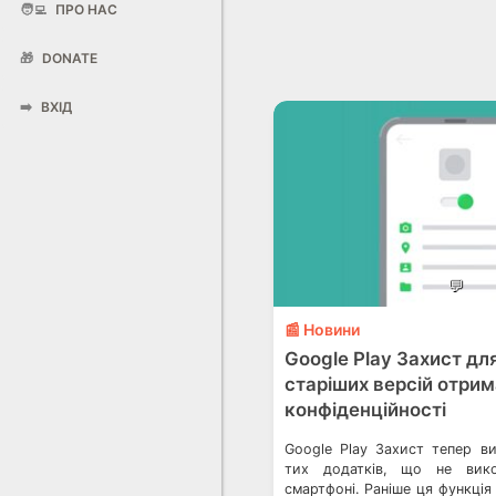
🧑‍💻
ПРО НАС
🎁
DONATE
➡️
ВХІД
💬
📰 Новини
Google Play Захист для
старіших версій отри
конфіденційності
Google Play Захист тепер в
тих додатків, що не вико
смартфоні. Раніше ця функція