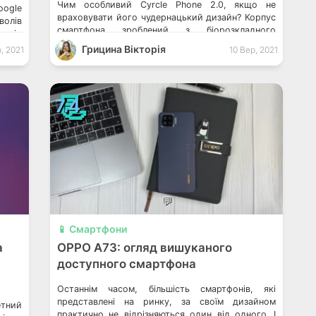
Чим особливий Cyrcle Phone 2.0, якщо не
ogle
враховувати його чудернацький дизайн? Корпус
волів
смартфона зроблений з біорозкладного
 під
матеріалу, що на основі кукурудзи. Кнопки
овіші
Грицина Вікторія
, 2021
10 Вер, 2021
пристрою зроблені з переробленого
ли у
термопластичного поліуретану. Схоже, що
 щоб
компанія серйозно […]
истих
📃
7.4
💬
📱 Смартфони
a
OPPO A73: огляд вишуканого
доступного смартфона
Останнім часом, більшість смартфонів, які
представлені на ринку, за своїм дизайном
етний
практично не відрізняються один від одного. І