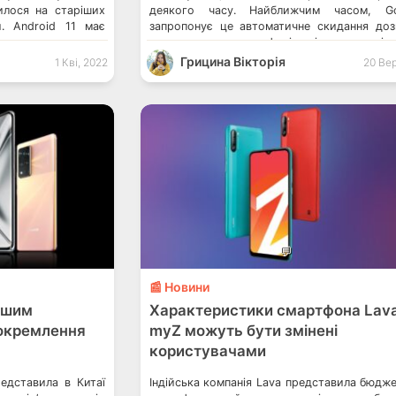
вилося на старіших
деякого часу. Найближчим часом, Go
и. Android 11 має
запропонує це автоматичне скидання доз
вати, коли саме
для старих телефонів і планшетів
інші застосунки. І
управлінням Androd 6-10. Android 11 і н
Грицина Вікторія
1 Кві, 2022
20 Вер
ав їх дуже довгий
можуть автоматично видаляти дозво
[…]
«невикористовуваних застосунків»,
обмежити доступ до конфіденційних особ
даних. Серед […]
💬
📰 Новини
ршим
Характеристики смартфона Lav
докремлення
myZ можуть бути змінені
користувачами
едставила в Китаї
Індійська компанія Lava представила бюдж