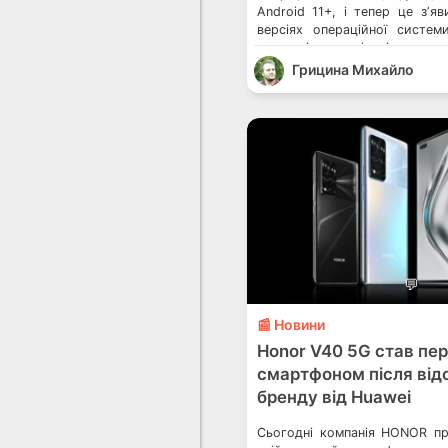
Android 11+, і тепер це зʼя
версіях операційної систем
можливість відслідкову
користувач відкривав ті чи 
Грицина Михайло
якщо користувач не відкрив
час, тоді операційна система 
💬
📰 Новини
Honor V40 5G став пе
смартфоном після ві
бренду від Huawei
Сьогодні компанія HONOR пр