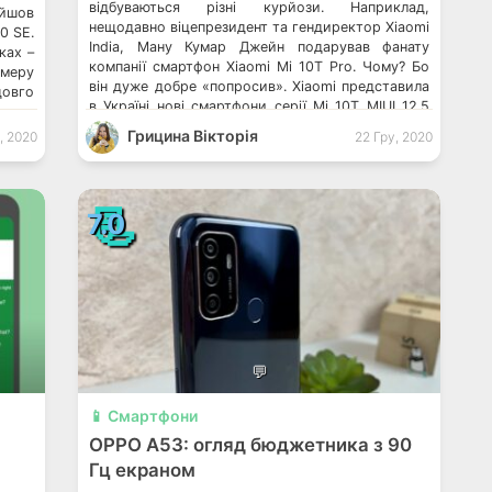
відбуваються різні курйози. Наприклад,
ийшов
нещодавно віцепрезидент та гендиректор Xiaomi
0 SE.
India, Ману Кумар Джейн подарував фанату
ках –
компанії смартфон Xiaomi Mi 10T Pro. Чому? Бо
амеру
він дуже добре «попросив». Xiaomi представила
довго
в Україні нові смартфони серії Mi 10T MIUI 12.5
итися
для смартфонів Xiaomi затримається до
огляд
Грицина Вікторія
, 2020
22 Гру, 2020
наступного року Назвали найпотужніші Android-
флагмани […]
📃
7.0
💬
📱 Смартфони
OPPO A53: огляд бюджетника з 90
Гц екраном