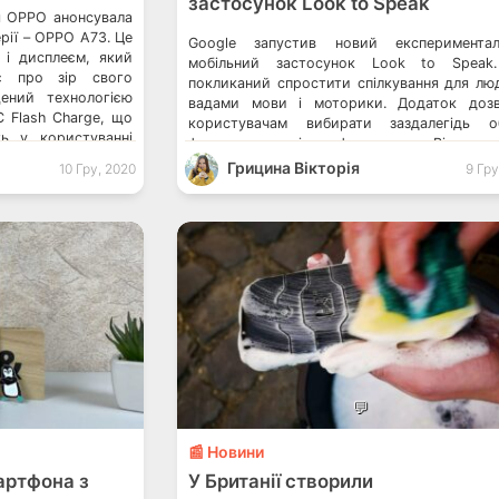
застосунок Look to Speak
ія OPPO анонсувала
ерії – OPPO A73. Це
Google запустив новий експериментал
 і дисплеєм, який
мобільний застосунок Look to Speak.
є про зір свого
покликаний спростити спілкування для лю
ений технологією
вадами мови і моторики. Додаток доз
 Flash Charge, що
користувачам вибирати заздалегідь о
ть у користуванні
фрази на екрані телефона очима. Він дост
способу життя. 7
всім і сумісний з Android 9.0+, вклю
Грицина Вікторія
10 Гру, 2020
9 Гру
Android One. Google опублікував сп
найпопулярніших запитів 2020 року в Ук
Speedtest назвав країни з найшвидшим […]
💬
📰 Новини
мартфона з
У Британії створили