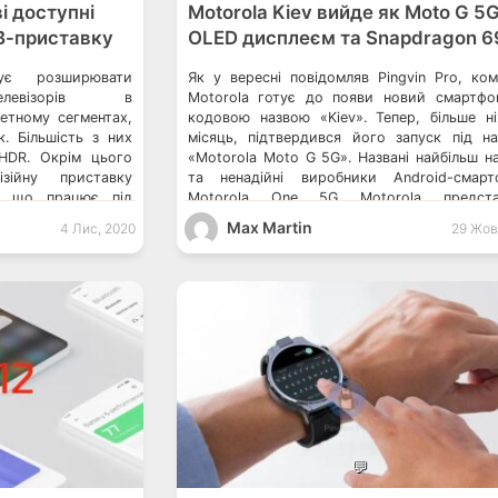
і доступні
Motorola Kiev вийде як Moto G 5G
ТВ-приставку
OLED дисплеєм та Snapdragon 6
ує розширювати
Як у вересні повідомляв Pingvin Pro, ком
телевізорів в
Motorola готує до появи новий смартфо
етному сегментах,
кодовою назвою «Kiev». Тепер, більше н
. Більшість з них
місяць, підтвердився його запуск під н
HDR. Окрім цього
«Motorola Moto G 5G». Названі найбільш на
зійну приставку
та ненадійні виробники Android-смарт
, що працює під
Motorola One 5G Motorola предста
. Компанія KIVI
бюджетний смартфон Moto G9 Очікуєтьс
Max Martin
4 Лис, 2020
29 Жов
у серію розумних
він дебютує разом з Moto G9 Power. Motorol
oogle розказав, як
💬