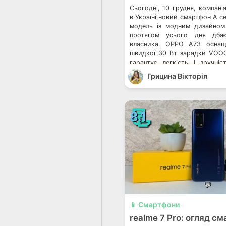
Сьогодні, 10 грудня, компан
в Україні новий смартфон А с
модель із модним дизайном
протягом усього дня дба
власника. OPPO A73 оснащ
швидкої 30 Вт зарядки VOOC
гарантує легкість і зручніс
навіть за найактивнішого 
Грицина Вікторія
цікавих […]
📃
8.1
💬
📱 Смартфони
realme 7 Pro: огляд с