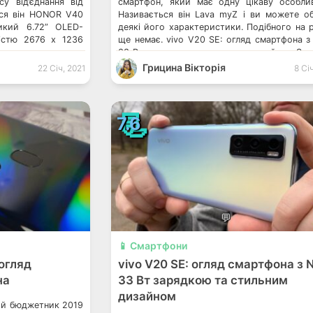
у від’єднання від
смартфон, який має одну цікаву особлив
ься він HONOR V40
Називається він Lava myZ і ви можете о
икий 6.72” OLED-
деякі його характеристики. Подібного на 
ністю 2676 х 1236
ще немає. vivo V20 SE: огляд смартфона з
ливостями цього
33 Вт зарядкою та стильним дизайном Sa
оновлення 120 Гц і
Galaxy A21s: огляд бюджетного смартфона
Грицина Вікторія
22 Січ, 2021
8 Сі
 заявляє про 10
A73: огляд вишуканого доступного смар
-нм […]
Lava myZ отримав […]
📃
7.6
💬
📱 Смартфони
огляд
vivo V20 SE: огляд смартфона з 
на
33 Вт зарядкою та стильним
дизайном
рий бюджетник 2019