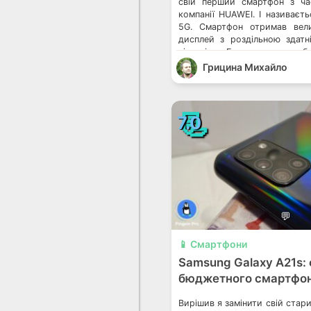
свій перший смартфон з час
компанії HUAWEI. І називаєт
5G. Смартфон отримав вел
дисплей з роздільною здат
пікселів. Головними особ
екрана є підтримка частоти 
Грицина Михайло
8+2 біти, хоча компанія
біт. Пристрій працює на базі 7
📃
7.0
💬
📱 Смартфони
Samsung Galaxy A21s: 
бюджетного смартфо
Вирішив я замінити свій ста