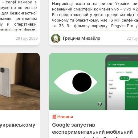
 – селфі камеру в
Наприкінці жовтня на ринок України в
умулятор не менше
новенький смартфон компанії vivo – vivo V2
 для безконтактної
Він представлений у двох трендових відтін
йменш можливим
чорному та блакитному, має 16 МП селфі-к
ну й оперативки
та 33 Вт фірмову зарядку. Pingvin Pro 
аталогах з цінами,
тестив цю модель і, нарешті, готовий поділ
okia […]
з вами своїми враженнями. vivo X50: 
Грицина Михайло
29 Гру, 2020
22 Гру
смартфона з 90 Гц екраном […]
💬
📰 Новини
 українському
Google запустив
експериментальний мобільний