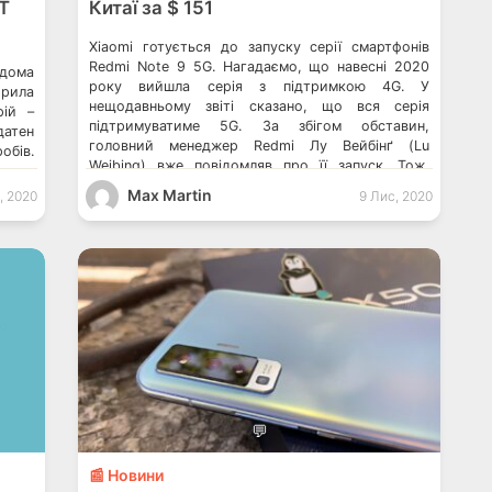
T
Китаї за $ 151
Xiaomi готується до запуску серії смартфонів
Redmi Note 9 5G. Нагадаємо, що навесні 2020
дома
року вийшла серія з підтримкою 4G. У
рила
нещодавньому звіті сказано, що вся серія
рій –
підтримуватиме 5G. За збігом обставин,
датен
головний менеджер Redmi Лу Вейбінґ (Lu
ів.
Weibing) вже повідомляв про її запуск. Тож,
тю та
якщо звіт відповідає дійсності, то вже в
аджує
Max Martin
, 2020
9 Лис, 2020
середині листопада ці […]
-19 В
вання
 нова
💬
📰 Новини