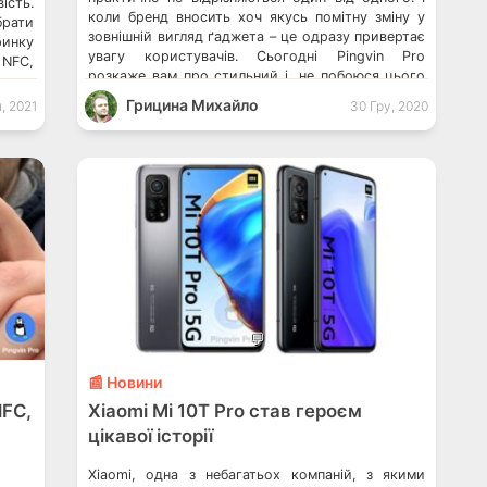
ість.
коли бренд вносить хоч якусь помітну зміну у
брати
зовнішній вигляд ґаджета – це одразу привертає
ринку
увагу користувачів. Сьогодні Pingvin Pro
 NFC,
розкаже вам про стильний і, не побоюся цього
msung
слова, вишуканий смартфон під назвою OPPO
 OPPO
Грицина Михайло
ч, 2021
30 Гру, 2020
A73. Samsung Galaxy […]
тфона
💬
📰 Новини
NFC,
Xiaomi Mi 10T Pro став героєм
цікавої історії
Xiaomi, одна з небагатьох компаній, з якими