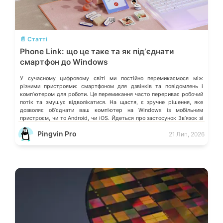
💬
📄 Статті
Phone Link: що це таке та як підʼєднати
смартфон до Windows
У сучасному цифровому світі ми постійно перемикаємося між
різними пристроями: смартфоном для дзвінків та повідомлень і
компʼютером для роботи. Це перемикання часто перериває робочий
потік та змушує відволікатися. На щастя, є зручне рішення, яке
дозволяє обʼєднати ваш компʼютер на Windows із мобільним
пристроєм, чи то Android, чи iOS. Йдеться про застосунок Звʼязок зі
смартфоном (Phone Link) від Microsoft, що перетворює ваш ПК на
Pingvin Pro
21 Лип, 2026
своєрідний «міст» до функцій смартфона.