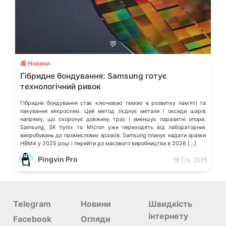
💬
📰 Новини
Гібридне бондування: Samsung готує
технологічний ривок
Гібридне бондування стає ключовою темою в розвитку памʼяті та
пакування мікросхем. Цей метод зʼєднує метали і оксиди шарів
напряму, що скорочує довжину трас і зменшує паразитні опори.
Samsung, SK hynix та Micron уже переходять від лабораторних
випробувань до промислових зразків. Samsung планує надати зразки
HBM4 у 2025 році і перейти до масового виробництва в 2026 […]
Pingvin Pro
19 Січ, 2026
Telegram
Новини
Швидкість
інтернету
Facebook
Огляди