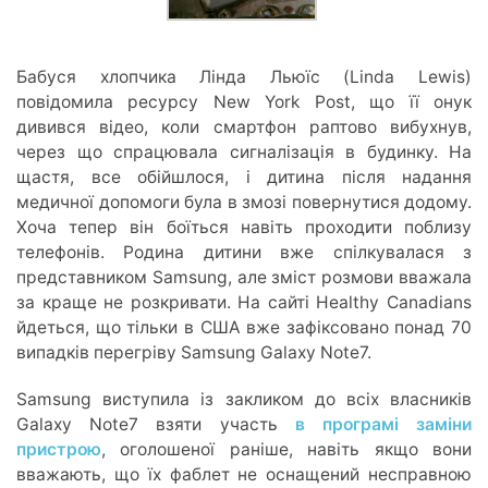
Бабуся хлопчика Лінда Льюїс (Linda Lewis)
повідомила ресурсу New York Post, що її онук
дивився відео, коли смартфон раптово вибухнув,
через що спрацювала сигналізація в будинку. На
щастя, все обійшлося, і дитина після надання
медичної допомоги була в змозі повернутися додому.
Хоча тепер він боїться навіть проходити поблизу
телефонів. Родина дитини вже спілкувалася з
представником Samsung, але зміст розмови вважала
за краще не розкривати. На сайті Healthy Canadians
йдеться, що тільки в США вже зафіксовано понад 70
випадків перегріву Samsung Galaxy Note7.
Samsung виступила із закликом до всіх власників
Galaxy Note7 взяти участь
в програмі заміни
пристрою
, оголошеної раніше, навіть якщо вони
вважають, що їх фаблет не оснащений несправною