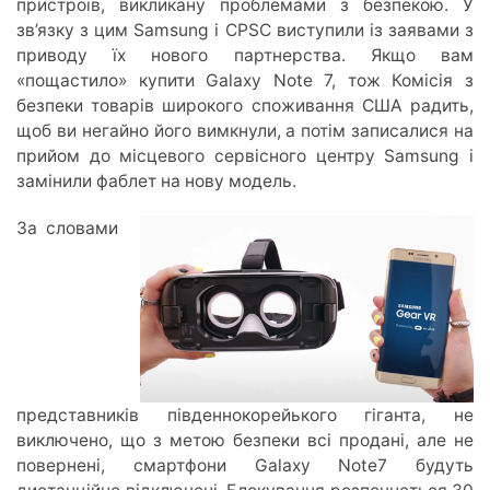
пристроїв, викликану проблемами з безпекою. У
зв’язку з цим Samsung і CPSC виступили із заявами з
приводу їх нового партнерства. Якщо вам
«пощастило» купити Galaxy Note 7, тож Комісія з
безпеки товарів широкого споживання США радить,
щоб ви негайно його вимкнули, а потім записалися на
прийом до місцевого сервісного центру Samsung і
замінили фаблет на нову модель.
За словами
представників південнокорейького гіганта, не
виключено, що з метою безпеки всі продані, але не
повернені, смартфони Galaxy Note7 будуть