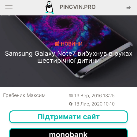
PINGVIN.PRO
➡️
📰 НОВИНИ
Samsung Galaxy Note7 вибухнув в руках
шестирічної дитини
Гребеник Максим
📅 13 Вер, 2016 13:25
🔄 18 Лис, 2020 10:10
Підтримати сайт