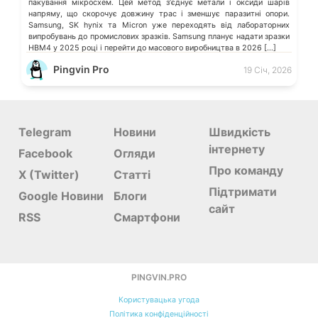
пакування мікросхем. Цей метод зʼєднує метали і оксиди шарів
напряму, що скорочує довжину трас і зменшує паразитні опори.
Samsung, SK hynix та Micron уже переходять від лабораторних
випробувань до промислових зразків. Samsung планує надати зразки
HBM4 у 2025 році і перейти до масового виробництва в 2026 […]
Pingvin Pro
19 Січ, 2026
Telegram
Новини
Швидкість
інтернету
Facebook
Огляди
Про команду
X (Twitter)
Статті
Підтримати
Google Новини
Блоги
сайт
RSS
Смартфони
PINGVIN.PRO
Користувацька угода
Політика конфіденційності