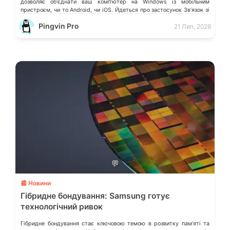
дозволяє обʼєднати ваш компʼютер на Windows із мобільним
пристроєм, чи то Android, чи iOS. Йдеться про застосунок Звʼязок зі
смартфоном (Phone Link) від Microsoft, що перетворює ваш ПК на
Pingvin Pro
21 Лип, 2026
своєрідний «міст» до функцій смартфона.
💬
📰 Новини
Гібридне бондування: Samsung готує
технологічний ривок
Гібридне бондування стає ключовою темою в розвитку памʼяті та