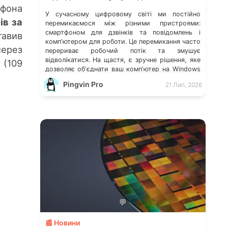
офона
У сучасному цифровому світі ми постійно
ів за
перемикаємося між різними пристроями:
смартфоном для дзвінків та повідомлень і
тавив
компʼютером для роботи. Це перемикання часто
серез
перериває робочий потік та змушує
відволікатися. На щастя, є зручне рішення, яке
 (109
дозволяє обʼєднати ваш компʼютер на Windows
із мобільним пристроєм, чи то Android, чи iOS.
Pingvin Pro
21 Лип, 2026
Йдеться про застосунок Звʼязок зі смартфоном
(Phone Link) від Microsoft, що перетворює ваш
ПК на своєрідний «міст» до функцій смартфона.
💬
📰 Новини