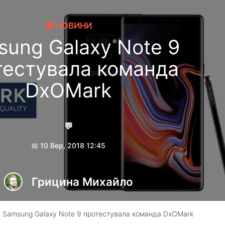
📰 НОВИНИ
ung Galaxy Note 9
тестувала команда
DxOMark
💬
📅 10 Вер, 2018 12:45
Грицина Михайло
 Samsung Galaxy Note 9 протестувала команда DxOMark