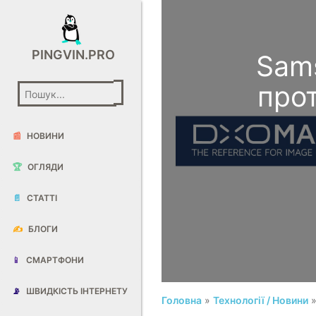
PINGVIN.PRO
Sams
про
📰
НОВИНИ
🏆
ОГЛЯДИ
📄
СТАТТІ
✍️
БЛОГИ
📱
СМАРТФОНИ
📡
ШВИДКІСТЬ ІНТЕРНЕТУ
Головна
»
Технології / Новини
»