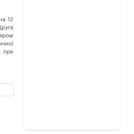
на 12
Друга
міром
ичної
к при