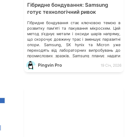
Гібридне бондування: Samsung
готує технологічний ривок
Гібридне бондування стає ключовою темою в
розвитку памʼяті та пакування мікросхем. Цей
метод зʼєднує метали і оксиди шарів напряму,
що скорочує довжину трас і зменшує паразитні
опори. Samsung, SK hynix та Micron уже
переходять від лабораторних випробувань до
промислових зразків. Samsung планує надати
зразки HBM4 у 2025 році і перейти до
Pingvin Pro
19 Січ, 2026
масового виробництва в 2026 […]