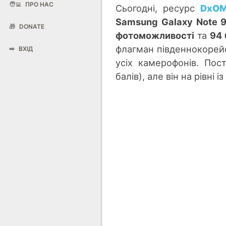
🧑‍💻
ПРО НАС
Сьогодні, ресурс
DxOM
Samsung Galaxy Note 
🎁
DONATE
фотоможливості
та
94 
флагман південнокорей
➡️
ВХІД
усіх камерофонів. Пос
балів), але він на рівні 