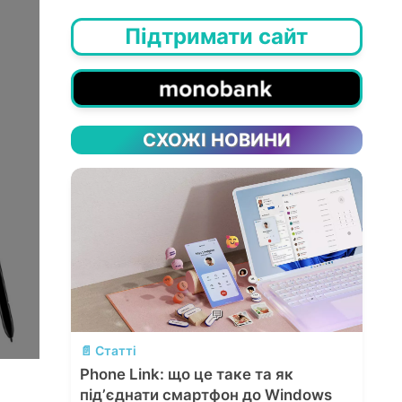
Підтримати сайт
СХОЖІ НОВИНИ
💬
📄 Статті
Phone Link: що це таке та як
підʼєднати смартфон до Windows