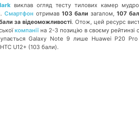
ark
виклав огляд тесту тилових камер мудр
9
.
Смартфон
отримав
103 бали
загалом,
107 бал
бали за відеоможливості
. Отож, цей ресурс вис
ської
компанії
на 2-3 позицію в своєму рейтинзі 
тупається Galaxy Note 9 лише Huawei P20 Pro
із HTC U12+ (103 бали).