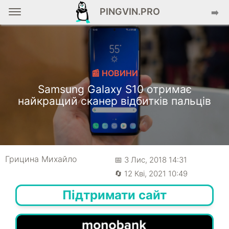
PINGVIN.PRO
➡️
📰 НОВИНИ
Samsung Galaxy S10 отримає
найкращий сканер відбитків пальців
Грицина Михайло
📅 3 Лис, 2018 14:31
🔄 12 Кві, 2021 10:49
Підтримати сайт