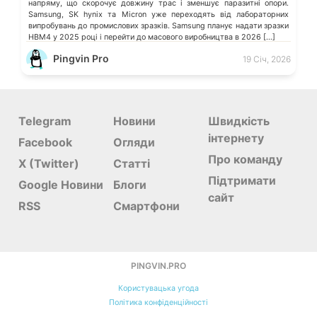
напряму, що скорочує довжину трас і зменшує паразитні опори.
Samsung, SK hynix та Micron уже переходять від лабораторних
випробувань до промислових зразків. Samsung планує надати зразки
HBM4 у 2025 році і перейти до масового виробництва в 2026 […]
Pingvin Pro
19 Січ, 2026
Telegram
Новини
Швидкість
інтернету
Facebook
Огляди
Про команду
X (Twitter)
Статті
Підтримати
Google Новини
Блоги
сайт
RSS
Смартфони
PINGVIN.PRO
Користувацька угода
Політика конфіденційності