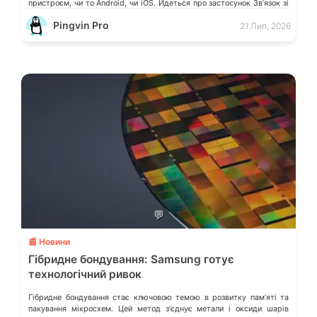
пристроєм, чи то Android, чи iOS. Йдеться про застосунок Звʼязок зі
смартфоном (Phone Link) від Microsoft, що перетворює ваш ПК на
Pingvin Pro
21 Лип, 2026
своєрідний «міст» до функцій смартфона.
💬
📰 Новини
Гібридне бондування: Samsung готує
технологічний ривок
Гібридне бондування стає ключовою темою в розвитку памʼяті та
пакування мікросхем. Цей метод зʼєднує метали і оксиди шарів