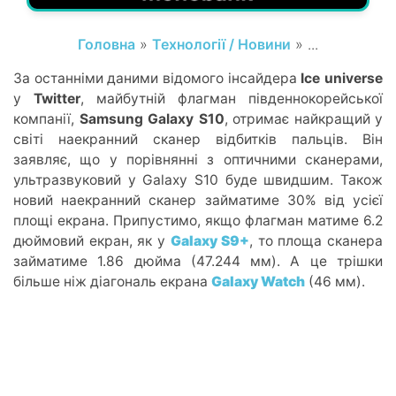
Головна
»
Технології / Новини
» ...
За останніми даними відомого інсайдера
Ice universe
у
Twitter
, майбутній флагман південнокорейської
компанії,
Samsung Galaxy S10
, отримає найкращий у
світі наекранний сканер відбитків пальців. Він
заявляє, що у порівнянні з оптичними сканерами,
ультразвуковий у Galaxy S10 буде швидшим. Також
новий наекранний сканер займатиме 30% від усієї
площі екрана. Припустимо, якщо флагман матиме 6.2
дюймовий екран, як у
Galaxy S9+
, то площа сканера
займатиме 1.86 дюйма (47.244 мм). А це трішки
більше ніж діагональ екрана
Galaxy Watch
(46 мм).